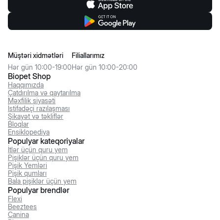
Müştəri xidmətləri
Filiallarımız
Hər gün 10:00-19:00
Hər gün 10:00-20:00
Biopet Shop
Haqqımızda
Çatdırılma və qaytarılma
Məxfilik siyasəti
İstifadəçi razılaşması
Şikayət və təkliflər
Bloqlar
Ensiklopediya
Populyar kateqoriyalar
İtlər üçün quru yem
Pişiklər üçün quru yem
Pişik Yemləri
Pişik qumları
Bala pişiklər üçün yem
Populyar brendlər
Flexi
Beeztees
Canina