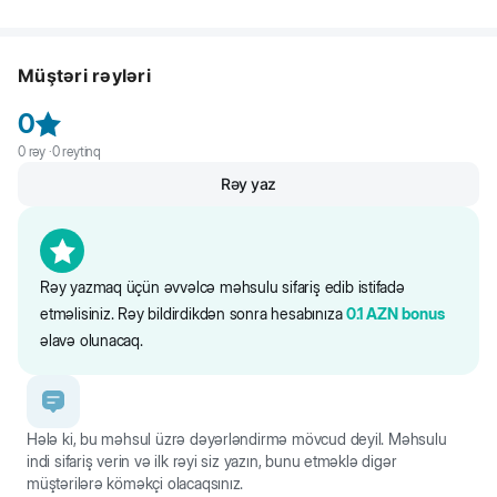
Bütün cins yetkin aktiv, hamilə və süd verən itlər üçün tam rasionlu
balanslaşdırılmış quru yem. Mal əti ilə.
Müştəri rəyləri
Tərkibi: mal əti zülalları (dehidratlaşdırılmış), heyvan zülalları
(dehidratlaşdırılmış), qarğıdalı, toyuq piyi, düyü, çuğundur lətisi,
0
dadverici qaraciyər, quru pendir suyu, vitaminlər və minerallar, ksilo-
0
rəy ·
0
reytinq
oliqosaxaridlər, pivə mayası, L-karnitin, kətan toxumları, duz, yukka,
qoruyucular-antioksidantlar.
Rəy yaz
Saytdakı maddələr və qida tərkibi barədə məlumat yalnız istinad
üçündür. Bütün məhsul məlumatları birbaşa qablaşdırmada təqdim
olunur.
Rəy yazmaq üçün əvvəlcə məhsulu sifariş edib istifadə
etməlisiniz. Rəy bildirdikdən sonra hesabınıza
0.1
AZN
bonus
əlavə olunacaq.
Hələ ki, bu məhsul üzrə dəyərləndirmə mövcud deyil. Məhsulu
indi sifariş verin və ilk rəyi siz yazın, bunu etməklə digər
müştərilərə köməkçi olacaqsınız.