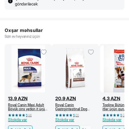
göndəriləcək
Oxşar məhsullar
Sizin ev heyvanınız üçün
13.9
AZN
20.9
AZN
4.3
AZN
Royal Canin Maxi Adult
Royal Canin
Topline Bütün ci
Böyük cins yetkin it üçün
Gastrointestinal Dog
itlər üçün quru 
quru yem, 15 aydan (kq)
Adult İt üçün həzm
əti ilə (kq)
5
(
4
)
5
(
2
)
5
(
7
)
pozulmasında baytarlıq
Stokda var
Stokda var
Stokda var
pəhrizi, quru yem (kq)