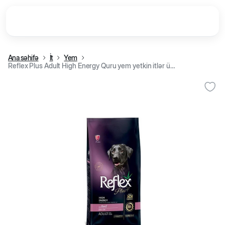
Ana səhifə
İt
Yem
Reflex Plus Adult High Energy Quru yem yetkin itlər üçün yüksək enerji, mal əti ilə (kg)