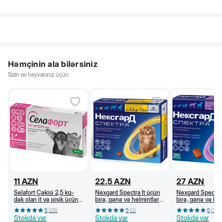
Həmçinin ala bilərsiniz
Sizin ev heyvanınız üçün
11
AZN
22.5
AZN
27
AZN
Selafort Çəkisi 2,5 kq-
Nexgard Spectra İt üçün
Nexgard Spectra 
dək olan it və pişik üçün
birə, gənə və helmintlərə
birə, gənə və he
bit, birə, qoturluq gənəsi
qarşı çeynəmə tabletlər
qarşı çeynəmə ta
5
(
28
)
5
(
2
)
5
(
3
)
və helmintlərə qarşı
(3,5-7,5 kq)
(15-30 kq)
Stokda var
Stokda var
Stokda var
damcı