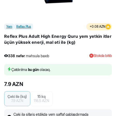
Yem
Reflex Plus
+
0.08
AZN
Reflex Plus Adult High Energy Quru yem yetkin itlər
üçün yüksək enerji, mal əti ilə (kg)
Stokda bitib
338
nəfər
məhsula baxıb
3
nəfər
məhsulu alıb
338
nəfər
məhsula baxıb
Çatdırılma
bu gün
olacaq.
7.9
AZN
Çəki ilə (kq)
15 kq
7.9
AZN
116.5
AZN
Çəki ilə sifariş etdikdə yem şəffaf qablaşdırmada