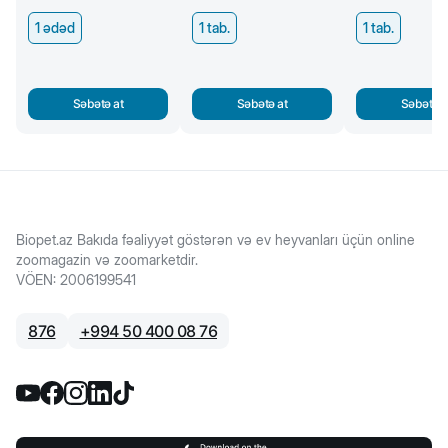
1 ədəd
1 tab.
1 tab.
Səbətə at
Səbətə at
Səbətə a
Biopet.az Bakıda fəaliyyət göstərən və ev heyvanları üçün online
zoomagazin və zoomarketdir.
VÖEN
:
2006199541
876
+
994 50 400 08 76