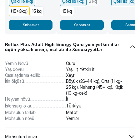
Çəki ilə (kq)
Çəki ilə (kq)
2 kq
Çəki ilə (kq)
(15+3kq)
15 kq
15 kq
Səbətə at
Səbətə at
Səbətə a
Reflex Plus Adult High Energy Quru yem yetkin itlər
üçün yüksək enerji, mal əti ilə Xüsusiyyətlər
Yemin Növü
Quru
Yaş dövrü
Yaşlı it, Yetkin it
Qısırlaşdırma edilib
Xeyr
İtin ölçüsü
Böyük (26-44 kq), Orta (11 kg-
25 kg), Nəhəng (45+ kq), Kiçik
(10 kg-dək)
Heyvan növü
İt
Türkiyə
İstehsalçı ölkə
Məhsulun tərkibi
Mal əti
Məhsulun növü
Yemlər
Məhsulun təsviri