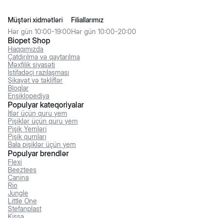
Müştəri xidmətləri
Filiallarımız
Hər gün 10:00-19:00
Hər gün 10:00-20:00
Biopet Shop
Haqqımızda
Çatdırılma və qaytarılma
Məxfilik siyasəti
İstifadəçi razılaşması
Şikayət və təkliflər
Bloqlar
Ensiklopediya
Populyar kateqoriyalar
İtlər üçün quru yem
Pişiklər üçün quru yem
Pişik Yemləri
Pişik qumları
Bala pişiklər üçün yem
Populyar brendlər
Flexi
Beeztees
Canina
Rio
Jungle
Little One
Stefanplast
Kissa