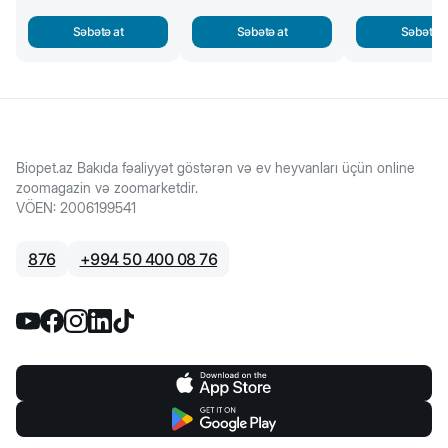
Səbətə at
Səbətə at
Səbətə a
Biopet.az Bakıda fəaliyyət göstərən və ev heyvanları üçün online
zoomagazin və zoomarketdir.
VÖEN
:
2006199541
876
+
994 50 400 08 76