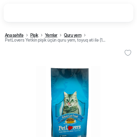
Ana səhifə
Pişik
Yemlər
Quru yem
PetLovers Yetkin pişik üçün quru yem, toyuq əti ilə (15 kq)