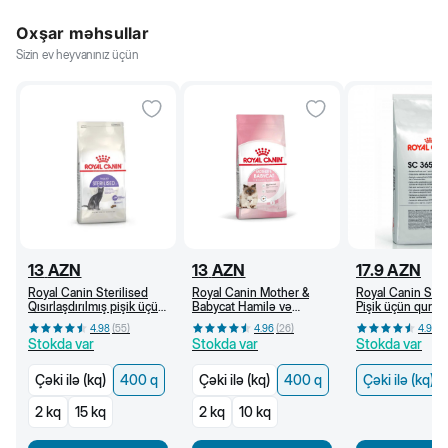
Oxşar məhsullar
Sizin ev heyvanınız üçün
13
AZN
13
AZN
17.9
AZN
Royal Canin Sterilised
Royal Canin Mother &
Royal Canin SC
Qısırlaşdırılmış pişik üçün
Babycat Hamilə və
Pişik üçün quru y
quru yem, 1 yaşdan, 400
südverən pişik və bala
yaşdan (kq)
4.98
(
55
)
4.96
(
26
)
4.96
(
q
pişik üçün quru yem (400
Stokda var
Stokda var
Stokda var
q)
Çəki ilə (kq)
400 q
Çəki ilə (kq)
400 q
Çəki ilə (kq)
2 kq
15 kq
2 kq
10 kq