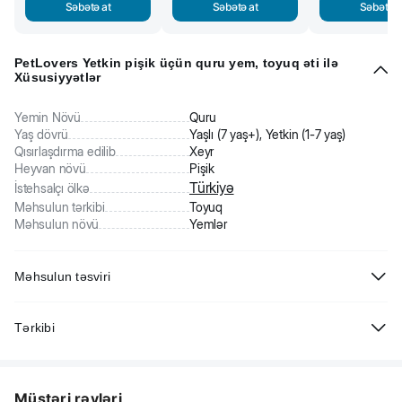
Səbətə at
Səbətə at
Səbətə a
PetLovers Yetkin pişik üçün quru yem, toyuq əti ilə
Xüsusiyyətlər
Yemin Növü
Quru
Yaş dövrü
Yaşlı (7 yaş+), Yetkin (1-7 yaş)
Qısırlaşdırma edilib
Xeyr
Heyvan növü
Pişik
Türkiyə
İstehsalçı ölkə
Məhsulun tərkibi
Toyuq
Məhsulun növü
Yemlər
Məhsulun təsviri
PetLovers Yetkin pişik üçün quru yem, toyuq əti ilə. Tam
Tərkibi
balanslaşdırılmış rasion bütün cins yetkin pişiklərin qida tələblərini
qarşılayır. Tərkibində toyuq əti zülalı var.
Buğda, quş əti unu, kəpək, qarğıdalı, sümük unu, heyvan mənşəli
piylər, duz, minerallar.
Müştəri rəyləri