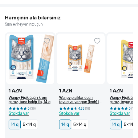
Həmçinin ala bilərsiniz
Sizin ev heyvanınız üçün
1
AZN
1
AZN
1
AZN
Wanpy Pişik üçün krem
Wanpy pişiklər üçün
Wanpy Pişik üçü
çərəz, tuna balığı ilə, 14 q
toyuq və yengəc (krab) ilə
çərəz, toyuq əti i
krem çərəz, 14 q
5
(
36
)
4.83
(
18
)
5
(
18
)
Stokda var
Stokda var
Stokda var
14 q
5x14 q
14 q
5x14 q
14 q
5x14 q