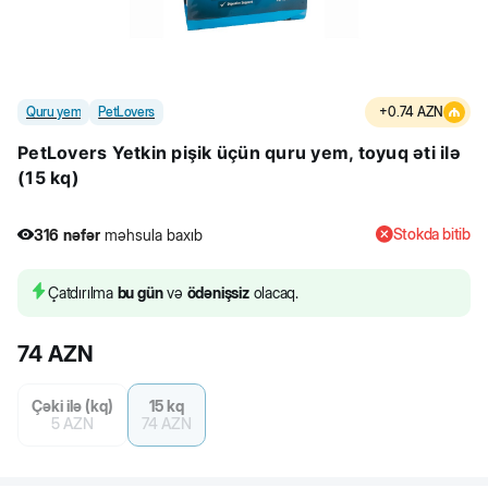
Quru yem
PetLovers
+
0.74
AZN
PetLovers Yetkin pişik üçün quru yem, toyuq əti ilə
(15 kq)
Stokda bitib
316
nəfər
məhsula baxıb
23
nəfər
məhsulu alıb
316
nəfər
məhsula baxıb
Çatdırılma
bu gün
və
ödənişsiz
olacaq.
74
AZN
Çəki ilə (kq)
15 kq
5
AZN
74
AZN