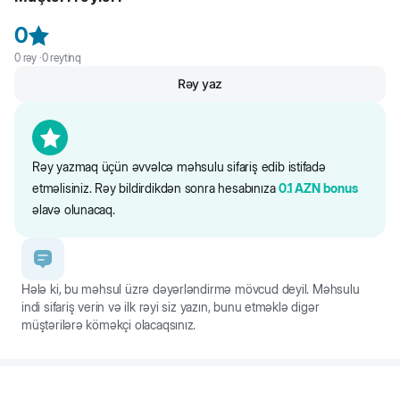
Saytdakı maddələr və qida tərkibi barədə məlumat yalnız istinad
üçündür. Bütün məhsul məlumatları birbaşa qablaşdırmada təqdim
0
olunur.
0
rəy ·
0
reytinq
Rəy yaz
Rəy yazmaq üçün əvvəlcə məhsulu sifariş edib istifadə
etməlisiniz. Rəy bildirdikdən sonra hesabınıza
0.1
AZN
bonus
əlavə olunacaq.
Hələ ki, bu məhsul üzrə dəyərləndirmə mövcud deyil. Məhsulu
indi sifariş verin və ilk rəyi siz yazın, bunu etməklə digər
müştərilərə köməkçi olacaqsınız.