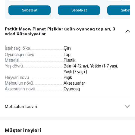
Səbətə at
Səbətə at
Səbətə a
PetKit Meow Planet Pişiklər üçün oyuncaq topları, 3
ədəd Xüsusiyyətlər
Çin
İstehsalçı ölkə
Oyuncaqın növü
Top
Material
Plastik
Yaş dövrü
Bala (4-12 ay), Yetkin (1-7 yaş),
Yaşlı (7 yaş+)
Heyvan növü
Pişik
Məhsulun növü
Aksesuarlar
Aksesuarın növü
Oyuncaq
Məhsulun təsviri
PetKit pişik üçün oyuncaq top. Pişiyinizi mütləq əyləndirəcək bir
oyuncaq. Top yüksək keyfiyyətli rezindən hazırlanıb və heyvan üçün
Müştəri rəyləri
zərərsizdir. Pişiyinizə saatlarla zövq verəcəkdir.