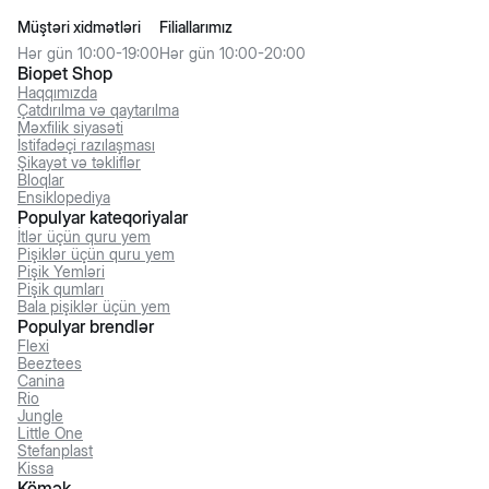
Müştəri xidmətləri
Filiallarımız
Hər gün 10:00-19:00
Hər gün 10:00-20:00
Biopet Shop
Haqqımızda
Çatdırılma və qaytarılma
Məxfilik siyasəti
İstifadəçi razılaşması
Şikayət və təkliflər
Bloqlar
Ensiklopediya
Populyar kateqoriyalar
İtlər üçün quru yem
Pişiklər üçün quru yem
Pişik Yemləri
Pişik qumları
Bala pişiklər üçün yem
Populyar brendlər
Flexi
Beeztees
Canina
Rio
Jungle
Little One
Stefanplast
Kissa
Kömək