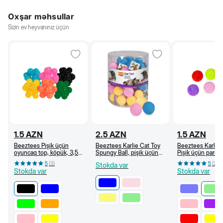
Oxşar məhsullar
Sizin ev heyvanınız üçün
1.5
AZN
2.5
AZN
1.5
AZN
Beeztees Pişik üçün
Beeztees Karlie Cat Toy
Beeztees Karlie
oyuncaq top, köpük, 3,5
Spungy Ball, pişik üçün
Pişik üçün parıltıl
sm (Qara)
süngər top, 4 sm, Göy
oyuncaq top, 3,7
5
(
3
)
5
(
2
)
Stokda var
(Açıq yaşıl)
Stokda var
Stokda var