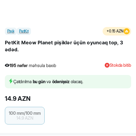
Pişik
PetKit
+
0.15
AZN
PetKit Meow Planet pişiklər üçün oyuncaq top, 3
ədəd.
Stokda bitib
195
nəfər
məhsula baxıb
Çatdırılma
bu gün
və
ödənişsiz
olacaq.
14.9
AZN
100 mm/100 mm
14.9
AZN