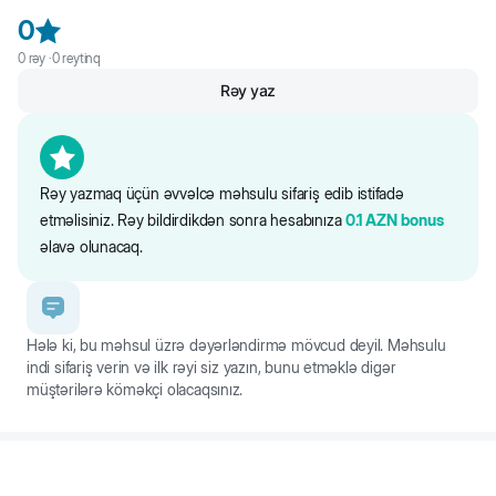
0
0
rəy ·
0
reytinq
Rəy yaz
Rəy yazmaq üçün əvvəlcə məhsulu sifariş edib istifadə
etməlisiniz. Rəy bildirdikdən sonra hesabınıza
0.1
AZN
bonus
əlavə olunacaq.
Hələ ki, bu məhsul üzrə dəyərləndirmə mövcud deyil. Məhsulu
indi sifariş verin və ilk rəyi siz yazın, bunu etməklə digər
müştərilərə köməkçi olacaqsınız.