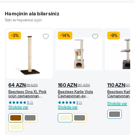
Həmçinin ala bilərsiniz
Sizin ev heyvanınız üçün
-
3
%
-
14
%
-
9
%
64
AZN
160
AZN
110
AZN
66
AZN
187
AZN
121
A
Beeztees Gina XL Pişik
Beeztees Karlie Viola
Beeztees Karlie
üçün caynaqyonan,
Caynaqyonan-ev,
Caynaqyonan-ev,
40x40x90 sm, Qəhvəyi
35x35x103 sm (Bej)
35x35x103 sm
5
(
3
)
5
(
1
)
Stokda var
Stokda var
Stokda var