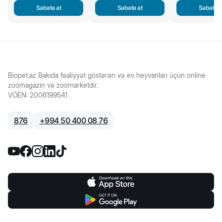
Səbətə at
Səbətə at
Səbətə a
Biopet.az Bakıda fəaliyyət göstərən və ev heyvanları üçün online
zoomagazin və zoomarketdir.
VÖEN
:
2006199541
876
+
994 50 400 08 76