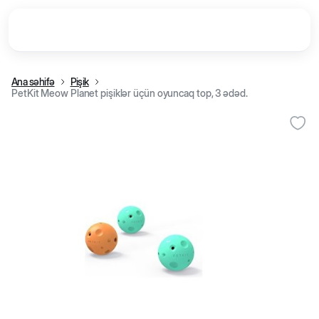
Ana səhifə
Pişik
PetKit Meow Planet pişiklər üçün oyuncaq top, 3 ədəd.