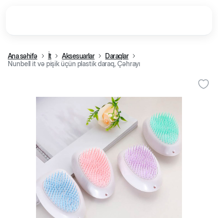
Ana səhifə
İt
Aksesuarlar
Daraqlar
Nunbell it və pişik üçün plastik daraq, Çəhrayı