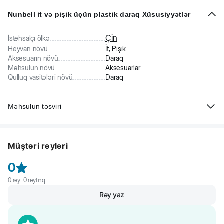
Nunbell it və pişik üçün plastik daraq Xüsusiyyətlər
Çin
İstehsalçı ölkə
Heyvan növü
İt, Pişik
Aksesuarın növü
Daraq
Məhsulun növü
Aksesuarlar
Qulluq vasitələri növü
Daraq
Məhsulun təsviri
Nunbell itlər və pişiklər üçün plastik daraq dördayaqlı dostunuza
qulluq etmək üçün lazım olacaq yığcam bir aksesuardır. Bu daraq
Müştəri rəyləri
aşağıdakiları təmin edəcəkdir:
- bütün evə yayıla bilən köhnə tüklərinin daranmasını
0
- dərini ölü hüceyrələrdən azad etməsini
0
rəy ·
0
reytinq
Rəy yaz
- qan dövranının yaxşılaşdırması nəticəsində yeni tüklərin çıxmasını
- massaj vasitəsilə heyvanınızın sakitləşdirməsini