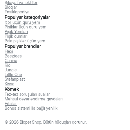
Şikayət və təkliflər
Bloqlar
Ensiklopediya
Populyar kateqoriyalar
İtlər üçün quru yem
Pişiklər üçün quru yem
Pişik Yemləri
Pişik qumları
Bala pişiklər üçün yem
Populyar brendlər
Flexi
Beeztees
Canina
Rio
Jungle
Little One
Stefanplast
Kissa
Kömək
Tez-tez soruşulan suallar
Məhsul dəyərləndirmə qaydaları
Filiallar
Bonus sistemi ilə bağlı yenilik
©
2026
Biopet Shop. Bütün hüquqları qorunur.