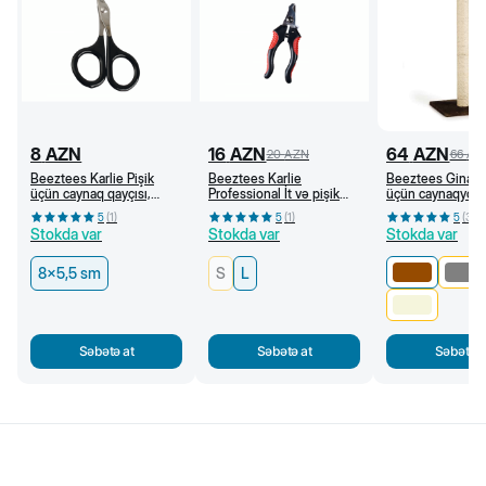
8
AZN
16
AZN
64
AZN
20
AZN
66
AZ
Beeztees Karlie Pişik
Beeztees Karlie
Beeztees Gina XL
üçün caynaq qayçısı,
Professional İt və pişik
üçün caynaqyona
8x5,5 cm
üçün caynaq qayçısı (L)
40x40x90 sm, 
5
(
1
)
5
(
1
)
5
(
3
)
Stokda var
Stokda var
Stokda var
8x5,5 sm
S
L
Səbətə at
Səbətə at
Səbətə a