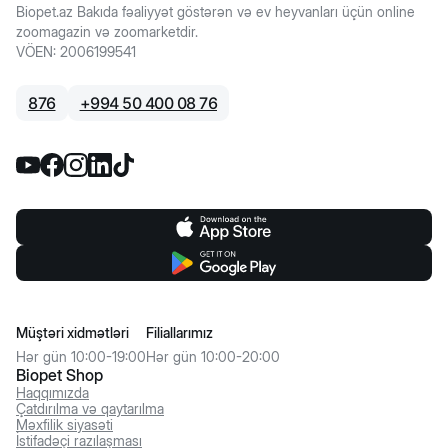
Biopet.az Bakıda fəaliyyət göstərən və ev heyvanları üçün online
zoomagazin və zoomarketdir.
VÖEN
:
2006199541
876
+
994 50 400 08 76
Müştəri xidmətləri
Filiallarımız
Hər gün 10:00-19:00
Hər gün 10:00-20:00
Biopet Shop
Haqqımızda
Çatdırılma və qaytarılma
Məxfilik siyasəti
İstifadəçi razılaşması