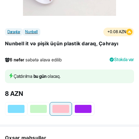
Daraqlar
Nunbell
+
0.08
AZN
Nunbell it və pişik üçün plastik daraq, Çəhrayı
Stokda var
6
nəfər
səbətə əlavə edilib
737
nəfər
məhsula baxıb
14
nəfər
məhsulu alıb
Çatdırılma
bu gün
olacaq.
6
nəfər
səbətə əlavə edilib
8
AZN
Oxşar məhsullar