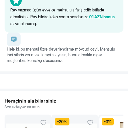
Rəy yazmaq üçün əvvəlcə məhsulu sifariş edib istifadə
Bu model daraq təhlükəsiz dişlərdən ibarətdir, hansılar ki, ev
heyvanına heç bir diskomfort yaşatmayacaq. Darama prosesi həm də
etməlisiniz. Rəy bildirdikdən sonra hesabınıza
0.1
AZN
bonus
ev heyvanınızla birgə xoş vaxt keçirməyinizə şərait yaradacaq və
əlavə olunacaq.
dostunuza olan sevginizi ifadə edəcəkdir.
Hələ ki, bu məhsul üzrə dəyərləndirmə mövcud deyil. Məhsulu
indi sifariş verin və ilk rəyi siz yazın, bunu etməklə digər
müştərilərə köməkçi olacaqsınız.
Həmçinin ala bilərsiniz
Sizin ev heyvanınız üçün
-
20
%
-
3
%