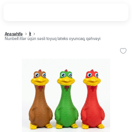
Ana səhifə
İt
Nunbell itlər üçün səsli toyuq lateks oyuncaq, qəhvəyi