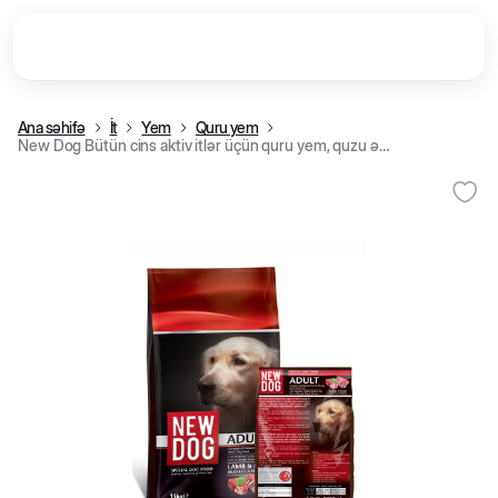
Ana səhifə
İt
Yem
Quru yem
New Dog Bütün cins aktiv itlər üçün quru yem, quzu əti və düyü ilə (15 kg)