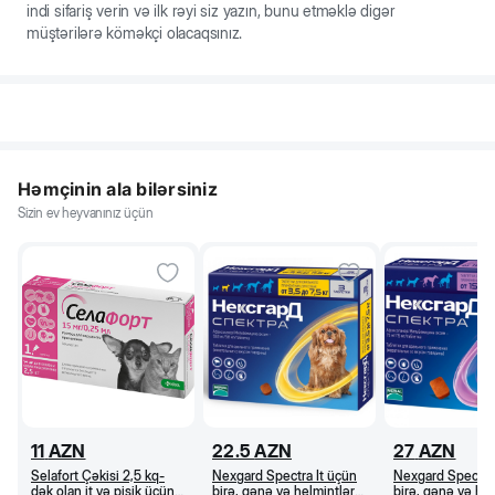
indi sifariş verin və ilk rəyi siz yazın, bunu etməklə digər
müştərilərə köməkçi olacaqsınız.
Həmçinin ala bilərsiniz
Sizin ev heyvanınız üçün
11
AZN
22.5
AZN
27
AZN
Selafort Çəkisi 2,5 kq-
Nexgard Spectra İt üçün
Nexgard Spectra 
dək olan it və pişik üçün
birə, gənə və helmintlərə
birə, gənə və he