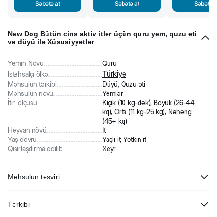
Səbətə at
Səbətə at
Səbətə a
New Dog Bütün cins aktiv itlər üçün quru yem, quzu əti
və düyü ilə Xüsusiyyətlər
Yemin Növü
Quru
Türkiyə
İstehsalçı ölkə
Məhsulun tərkibi
Düyü, Quzu əti
Məhsulun növü
Yemlər
İtin ölçüsü
Kiçik (10 kg-dək), Böyük (26-44
kq), Orta (11 kg-25 kg), Nəhəng
(45+ kq)
Heyvan növü
İt
Yaş dövrü
Yaşlı it, Yetkin it
Qısırlaşdırma edilib
Xeyr
Məhsulun təsviri
New Dog Bütün cins aktiv itlər üçün quru yem, quzu əti və düyü
Tərkibi
ilə. Tam balanslaşdırılmış rasion. Məhsulun formulu aktiv həyat
yaşayan bütün cins yetkin itlərin qida ehtiyaclarını qarşılayır.