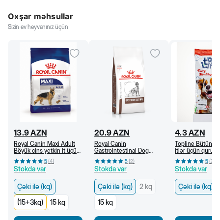
Oxşar məhsullar
Sizin ev heyvanınız üçün
13.9
AZN
20.9
AZN
4.3
AZN
Royal Canin Maxi Adult
Royal Canin
Topline Bütün ci
Böyük cins yetkin it üçün
Gastrointestinal Dog
itlər üçün quru 
quru yem, 15 aydan (kq)
Adult İt üçün həzm
əti ilə (kq)
5
(
4
)
5
(
2
)
5
(
7
)
pozulmasında baytarlıq
Stokda var
Stokda var
Stokda var
pəhrizi, quru yem (kq)
Çəki ilə (kq)
Çəki ilə (kq)
2 kq
Çəki ilə (kq)
(15+3kq)
15 kq
15 kq