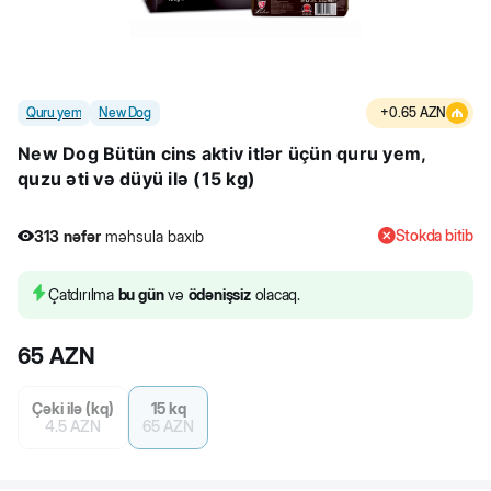
Quru yem
New Dog
+
0.65
AZN
New Dog Bütün cins aktiv itlər üçün quru yem,
quzu əti və düyü ilə (15 kg)
Stokda bitib
313
nəfər
məhsula baxıb
26
nəfər
məhsulu alıb
313
nəfər
məhsula baxıb
Çatdırılma
bu gün
və
ödənişsiz
olacaq.
65
AZN
Çəki ilə (kq)
15 kq
4.5
AZN
65
AZN