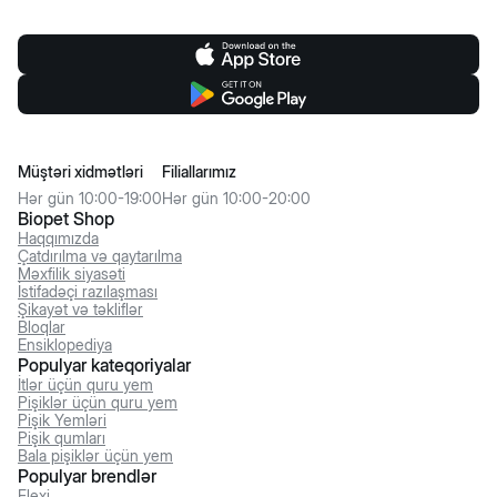
Müştəri xidmətləri
Filiallarımız
Hər gün 10:00-19:00
Hər gün 10:00-20:00
Biopet Shop
Haqqımızda
Çatdırılma və qaytarılma
Məxfilik siyasəti
İstifadəçi razılaşması
Şikayət və təkliflər
Bloqlar
Ensiklopediya
Populyar kateqoriyalar
İtlər üçün quru yem
Pişiklər üçün quru yem
Pişik Yemləri
Pişik qumları
Bala pişiklər üçün yem
Populyar brendlər
Flexi