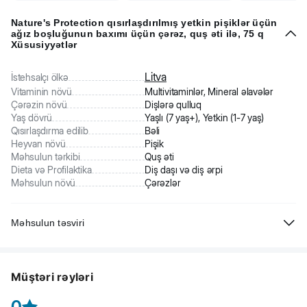
Nature's Protection qısırlaşdırılmış yetkin pişiklər üçün
ağız boşluğunun baxımı üçün çərəz, quş əti ilə, 75 q
Xüsusiyyətlər
Litva
İstehsalçı ölkə
Vitaminin növü
Multivitaminlər, Mineral əlavələr
Çərəzin növü
Dişlərə qulluq
Yaş dövrü
Yaşlı (7 yaş+), Yetkin (1-7 yaş)
Qısırlaşdırma edilib
Bəli
Heyvan növü
Pişik
Məhsulun tərkibi
Quş əti
Dieta və Profilaktika
Diş daşı və diş ərpi
Məhsulun növü
Çərəzlər
Məhsulun təsviri
Nature ' s Protection qısırlaşdırılmış yetkin pişiklər üçün çərəzlər, quş
-
əti ilə
yetkin pişiklər üçün nəzərdə tutulmuş ən yüksək keyfiyyətli
Müştəri rəyləri
yem əlavəsidir. Pişiyinizi gündəlik vitamin, mineral və prebiyotik
dozası ilə təmin etmək üçün mükəmməl bir seçimdir. Bu funksional
0
pişik qəlyanaltılarında kilo verməyə və sterilizasiya edilmiş pişiklərin