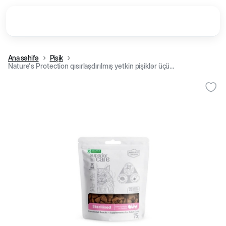
Ana səhifə
Pişik
Nature's Protection qısırlaşdırılmış yetkin pişiklər üçün ağız boşluğunun baxımı üçün çərəz, quş əti ilə, 75 q