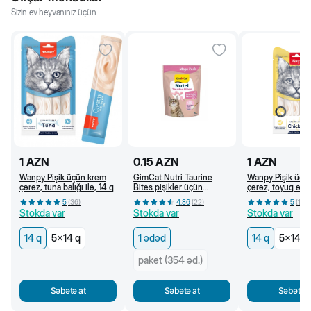
Sizin ev heyvanınız üçün
1
AZN
0.15
AZN
1
AZN
Wanpy Pişik üçün krem
GimCat Nutri Taurine
Wanpy Pişik üçü
çərəz, tuna balığı ilə, 14 q
Bites pişiklər üçün
çərəz, toyuq əti i
vitaminli çərəz, taurin və
5
(
36
)
4.86
(
22
)
5
(
18
)
kəsmikli pendir ilə, 1 əd.
Stokda var
Stokda var
Stokda var
14 q
5x14 q
1 ədəd
14 q
5x14 q
paket (354 əd.)
Səbətə at
Səbətə at
Səbətə a