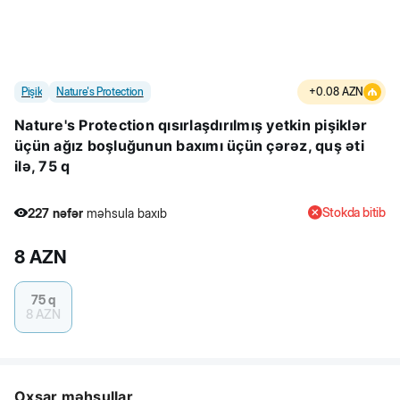
Pişik
Nature's Protection
+
0.08
AZN
Nature's Protection qısırlaşdırılmış yetkin pişiklər
üçün ağız boşluğunun baxımı üçün çərəz, quş əti
ilə, 75 q
Stokda bitib
227
nəfər
məhsula baxıb
4
nəfər
məhsulu alıb
8
AZN
227
nəfər
məhsula baxıb
75 q
8
AZN
Oxşar məhsullar