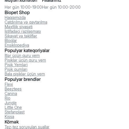
Müştəri xidmətləri
Filiallarımız
Hər gün 10:00-19:00
Hər gün 10:00-20:00
Biopet Shop
Haqqımızda
Çatdırılma və qaytarılma
Məxfilik siyasəti
İstifadəçi razılaşması
Şikayət və təkliflər
Bloqlar
Ensiklopediya
Populyar kateqoriyalar
İtlər üçün quru yem
Pişiklər üçün quru yem
Pişik Yemləri
Pişik qumları
Bala pişiklər üçün yem
Populyar brendlər
Flexi
Beeztees
Canina
Rio
Jungle
Little One
Stefanplast
Kissa
Kömək
Tez-tez soruşulan suallar