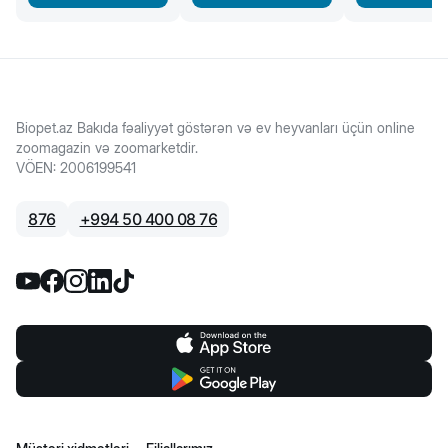
Biopet.az Bakıda fəaliyyət göstərən və ev heyvanları üçün online
zoomagazin və zoomarketdir.
VÖEN
:
2006199541
876
+
994 50 400 08 76