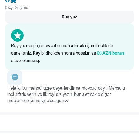
sağlam bədən vəziyyətini qorumağa kömək edən L-karnitin
0
rəy ·
0
reytinq
var.Tərkibində pişiyinizin düzgün ağız gigiyenasını qorumağa kömək
Rəy yaz
edən dəniz yosunu var
Rəy yazmaq üçün əvvəlcə məhsulu sifariş edib istifadə
etməlisiniz. Rəy bildirdikdən sonra hesabınıza
0.1
AZN
bonus
əlavə olunacaq.
Hələ ki, bu məhsul üzrə dəyərləndirmə mövcud deyil. Məhsulu
indi sifariş verin və ilk rəyi siz yazın, bunu etməklə digər
müştərilərə köməkçi olacaqsınız.