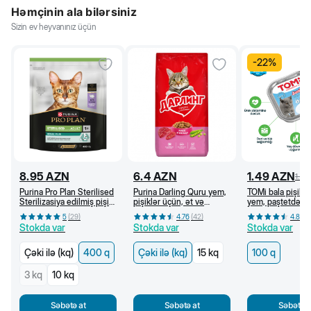
Həmçinin ala bilərsiniz
Sizin ev heyvanınız üçün
-
22
%
8.95
AZN
6.4
AZN
1.49
AZN
1.9
Purina Pro Plan Sterilised
Purina Darling Quru yem,
TOMi bala pişik 
Sterilizasiya edilmiş pişik
pişiklər üçün, ət və
yem, paştetdə to
üçün quru yem, hinduşka
tərəvəzlər ilə (kq)
ilə, 100 q
5
(
29
)
4.76
(
42
)
4.83
(
əti ilə, 400 g
Stokda var
Stokda var
Stokda var
Çəki ilə (kq)
400 q
Çəki ilə (kq)
15 kq
100 q
3 kq
10 kq
Səbətə at
Səbətə at
Səbətə a