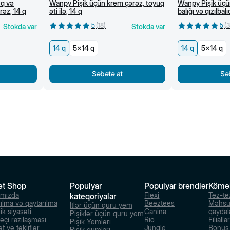
uq və
Wanpy Pişik üçün krem çərəz, toyuq
Wanpy Pişik üçü
rəz, 14 q
əti ilə, 14 q
balığı və qızılbalı
5
(
18
)
5
(
3
Stokda var
Stokda var
14 q
5x14 q
14 q
5x14 q
Səbətə at
Sə
et Shop
Populyar
Populyar brendlər
Kömə
ımızda
Flexi
Tez-te
kateqoriyalar
rılma və qaytarılma
Beeztees
Məhsu
İtlər üçün quru yem
ik siyasəti
Canina
qaydal
Pişiklər üçün quru yem
dəçi razılaşması
Rio
Filialla
Pişik Yemləri
t və təkliflər
Jungle
Bonus s
Pişik qumları