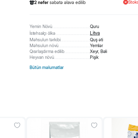
Stokd
2
nəfər
səbətə əlavə edilib
366
nəfər
məhsula baxıb
38
nəfər
məhsulu alıb
2
nəfər
səbətə əlavə edilib
Yemin Növü
Quru
Litva
İstehsalçı ölkə
Məhsulun tərkibi
Quş əti
Məhsulun növü
Yemlər
Qısırlaşdırma edilib
Xeyr, Bəli
Heyvan növü
Pişik
Bütün məlumatlar