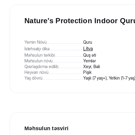
Nature's Protection Indoor Quru
Yemin Növü
Quru
Litva
İstehsalçı ölkə
Məhsulun tərkibi
Quş əti
Məhsulun növü
Yemlər
Qısırlaşdırma edilib
Xeyr, Bəli
Heyvan növü
Pişik
Yaş dövrü
Yaşlı (7 yaş+), Yetkin (1-7 yaş
Məhsulun təsviri