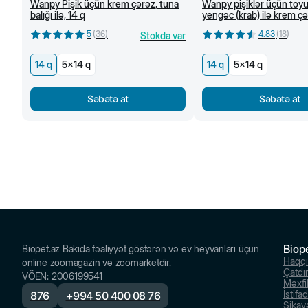
Wanpy Pişik üçün krem çərəz, tuna
Wanpy pişiklər üçün toy
balığı ilə, 14 q
yengəc (krab) ilə krem çə
5
(
36
)
4.83
(
18
)
Stokda var
14 q
5x14 q
14 q
5x14 q
Səbətə at
Səbətə at
Biop
Biopet.az Bakıda fəaliyyət göstərən və ev heyvanları üçün
Haqq
online zoomagazin və zoomarketdir.
Çatdı
VÖEN
:
2006199541
Məxfil
İstifa
876
+
994 50 400 08 76
Şikayə