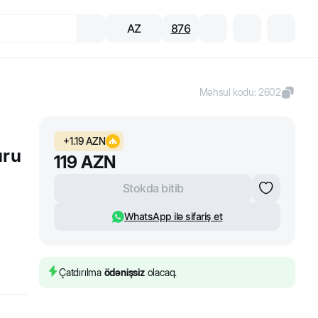
AZ
876
Məhsul kodu
:
2602
+
1.19
AZN
uru
119
AZN
Stokda bitib
WhatsApp ilə sifariş et
Çatdırılma
ödənişsiz
olacaq.