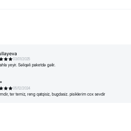
ağlam qalmasına kömək edir. L-karnitinlə birlikdə orta enerji səviyyəsi
ir.
arğıdalı, qarğıdalı özü, quş yağı, şəkər çuğundur lətisi, sellüloza, 
n oligosakkaridlər (MOS), yukka ekstraktı, gülümbahar tozu.
ız istinad üçündür. Bütün məhsul məlumatları birbaşa qablaşdırmada
llayeva
03/01/2025
ahla yeyir. Səliqəli paketdə gəlir.
*
05/12/2024
dir, ter temiz, reng qatqisiz, bugdasiz. pisiklerim cox sevdir