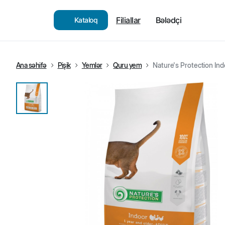
Filiallar
Bələdçi
Kataloq
Ana səhifə
Pişik
Yemlər
Quru yem
Nature's Protection Indo