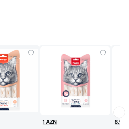
1
AZN
8.95