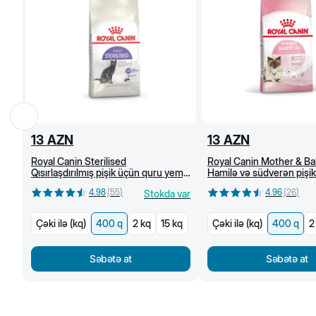
13
AZN
13
AZN
Royal Canin Sterilised
Royal Canin Mother & Ba
Qısırlaşdırılmış pişik üçün quru yem,
Hamilə və südverən pişik
1 yaşdan, 400 q
pişik üçün quru yem (400
4.98
(
55
)
4.96
(
26
)
Stokda var
Çəki ilə (kq)
400 q
2 kq
15 kq
Çəki ilə (kq)
400 q
2
Səbətə at
Səbətə at