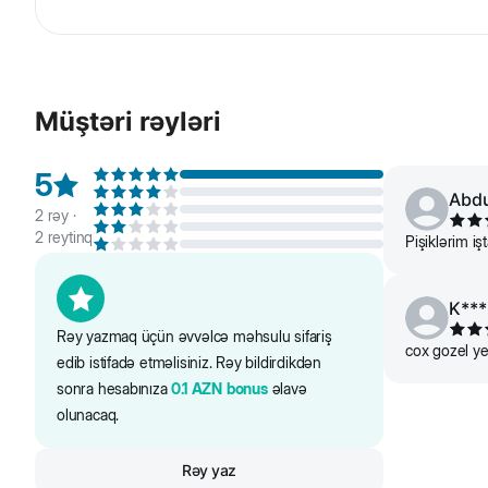
Enerji xərclərinin azalmasına baxmayaraq ev pişiklərinin s
zülal mənbələri əzələ kütləsinin qorunmasına kömək ed
Müştəri rəyləri
Tərkibi: quş əti% 39 (qurudulmuş və doğranılmış), düyü, q
klinoptilolit (1%), yumurta tozu, kasnı ekstraktı, manna
5
Saytdakı maddələr və qida tərkibi barədə məlumat yaln
Abdu
2
rəy ·
2
reytinq
Pişiklərim işt
K***
Rəy yazmaq üçün əvvəlcə məhsulu sifariş
cox gozel yem
edib istifadə etməlisiniz. Rəy bildirdikdən
sonra hesabınıza
0.1
AZN
bonus
əlavə
olunacaq.
Rəy yaz