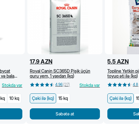
17.9
AZN
5.5
AZN
bycat
Royal Canin SC365D Pişik üçün
Topline Yetkin p
 və bala
quru yem, 1 yaşdan (kq)
toyuq əti ilə (kq)
 q)
4.96
(
27
)
4.8
Stokda var
Stokda var
 kq
10 kq
Çəki ilə (kq)
15 kq
Çəki ilə (kq)
1
Səbətə at
Sə