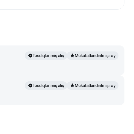
 artıq çəki və piylənmənin qarşısını alır. Keyfiyyətli
pivə mayası, balıq unu, dinamik mikronlaşdırılmış
 təqdim olunur.
Təsdiqlənmiş alış
Mükafatlandırılmış rəy
Təsdiqlənmiş alış
Mükafatlandırılmış rəy