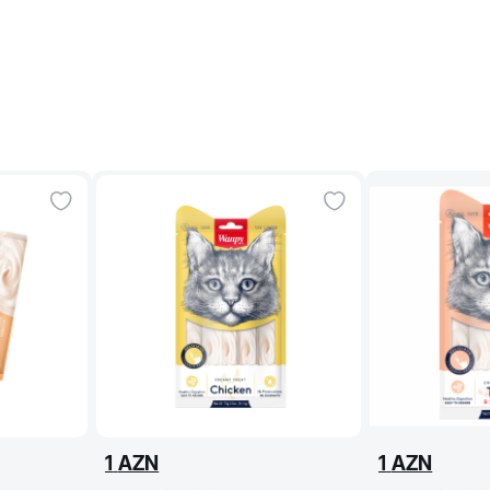
1
AZN
1
AZN