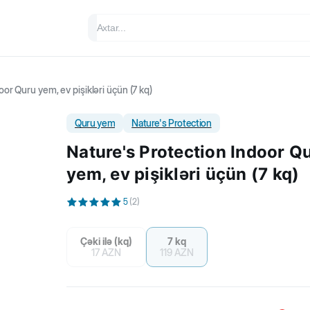
or Quru yem, ev pişikləri üçün (7 kq)
Quru yem
Nature's Protection
Nature's Protection Indoor Q
yem, ev pişikləri üçün (7 kq)
5
(
2
)
Çəki ilə (kq)
7 kq
17
AZN
119
AZN