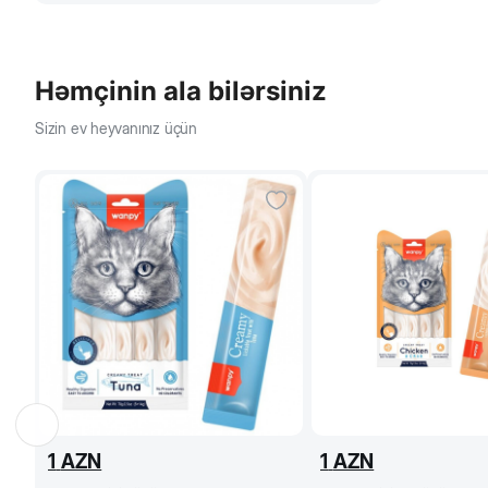
Həmçinin ala bilərsiniz
Sizin ev heyvanınız üçün
1
AZN
1
AZN