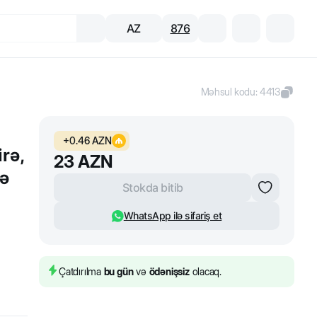
AZ
876
Məhsul kodu
:
4413
+
0.46
AZN
rə,
23
AZN
rə
Stokda bitib
WhatsApp ilə sifariş et
Çatdırılma
bu gün
və
ödənişsiz
olacaq.