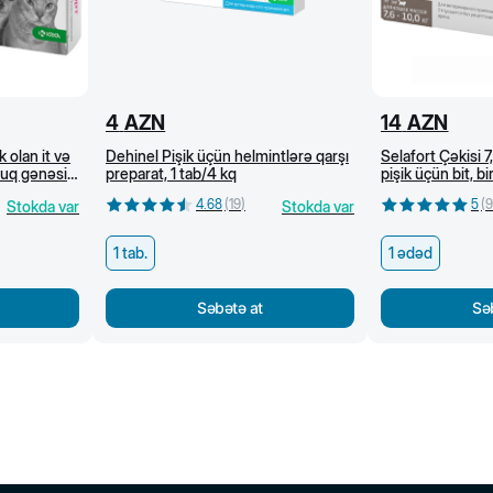
4
AZN
14
AZN
 olan it və
Dehinel Pişik üçün helmintlərə qarşı
Selafort Çəkisi 
rluq gənəsi
preparat, 1 tab/4 kq
pişik üçün bit, b
cı
və helmintlərə q
4.68
(
19
)
5
(
9
Stokda var
Stokda var
1 tab.
1 ədəd
Səbətə at
Sə