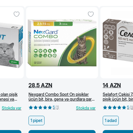
28.5
AZN
14
AZN
 olan pişik
Nexgard Combo Spot On pişiklər
Selafort Çəkisi 
gənəsi və
üçün bit, birə, gənə və qurdlara qarşı
pişik üçün bit, b
damcılar, 2.5-7.5 kq çəki üçün, (0.9
və helmintlərə q
5
(
1
)
5
(
9
Stokda var
Stokda var
ml)
1 pipet
1 ədəd