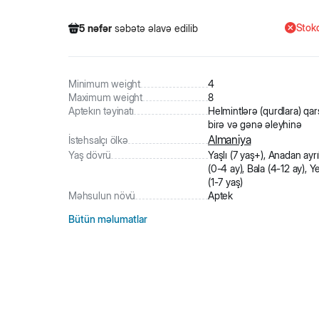
Stokd
5
nəfər
səbətə əlavə edilib
578
nəfər
məhsula baxıb
87
nəfər
məhsulu alıb
5
nəfər
səbətə əlavə edilib
Minimum weight
4
Maximum weight
8
Aptekın təyinatı
Helmintlərə (qurdlara) qarşı
birə və gənə əleyhinə
Almaniya
İstehsalçı ölkə
Yaş dövrü
Yaşlı (7 yaş+), Anadan ayr
(0-4 ay), Bala (4-12 ay), Y
(1-7 yaş)
Məhsulun növü
Aptek
Bütün məlumatlar