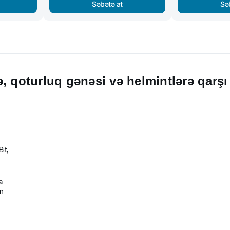
Səbətə at
Sə
, qoturluq gənəsi və helmintlərə qarşı
it,
a
in