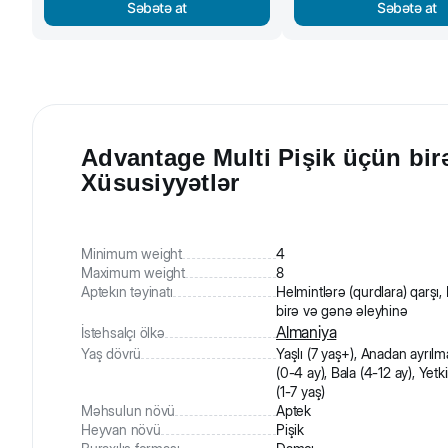
Səbətə at
Səbətə at
Advantage Multi Pişik üçün birə
Xüsusiyyətlər
Minimum weight
4
Maximum weight
8
Aptekın təyinatı
Helmintlərə (qurdlara) qarşı, B
birə və gənə əleyhinə
Almaniya
İstehsalçı ölkə
Yaş dövrü
Yaşlı (7 yaş+), Anadan ayrılm
(0-4 ay), Bala (4-12 ay), Yetk
(1-7 yaş)
Məhsulun növü
Aptek
Heyvan növü
Pişik