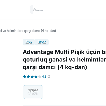
i və helmintlərə qarşı damcı (4 kq-dan)
Pişik
Bayer
Advantage Multi Pişik üçün bi
qoturluq gənəsi və helmintlə
qarşı damcı (4 kq-dan)
4.2
(
5
)
1 pipet
23
AZN