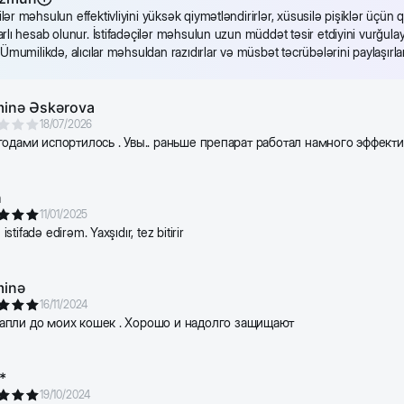
lər məhsulun effektivliyini yüksək qiymətləndirirlər, xüsusilə pişiklər üçün 
arlı hesab olunur. İstifadəçilər məhsulun uzun müddət təsir etdiyini vurğulay
. Ümumilikdə, alıcılar məhsuldan razıdırlar və müsbət təcrübələrini paylaşırla
inə Əskərova
18/07/2026
годами испортилось . Увы.. раньше препарат работал намного эффект
h
11/01/2025
tifadə edirəm. Yaxşıdır, tez bitirir
minə
16/11/2024
апли до моих кошек . Хорошо и надолго защищают
*
19/10/2024