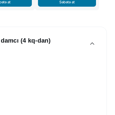
bətə at
Səbətə at
 damcı (4 kq-dan)