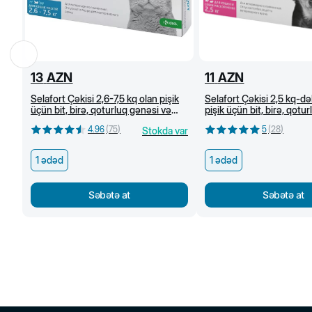
13
AZN
11
AZN
Selafort Çəkisi 2,6-7,5 kq olan pişik
Selafort Çəkisi 2,5 kq-dək
üçün bit, birə, qoturluq gənəsi və
pişik üçün bit, birə, qotu
helmintlərə qarşı damcı
və helmintlərə qarşı dam
4.96
(
75
)
5
(
28
)
Stokda var
1 ədəd
1 ədəd
Səbətə at
Səbətə at