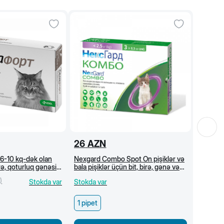
26
AZN
7,6-10 kq-dək olan
Nexgard Combo Spot On pişiklər və
irə, qoturluq gənəsi
bala pişiklər üçün bit, birə, gənə və
arşı damcı
qurdlara qarşı damcılar, 0.8-2.5 kq
)
Stokda var
Stokda var
çəki üçün, (0.3 ml)
1 pipet