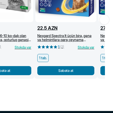
22.5
AZN
27
A
7,6-10 kq-dək olan
Nexgard Spectra İt üçün birə, gənə
Nexgard
irə, qoturluq gənəsi
və helmintlərə qarşı çeynəmə
və helm
arşı damcı
tabletlər (3,5-7,5 kq)
tabletlə
)
5
(
2
)
Stokda var
Stokda var
1 tab.
1 tab.
bətə at
Səbətə at