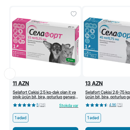
11
AZN
13
AZN
Selafort Çəkisi 2,5 kq-dək olan it və
Selafort Çəkisi 2,6-7,5 kq
pişik üçün bit, birə, qoturluq gənəsi
üçün bit, birə, qoturluq 
və helmintlərə qarşı damcı
helmintlərə qarşı damcı
5
(
28
)
4.96
(
75
)
Stokda var
1 ədəd
1 ədəd