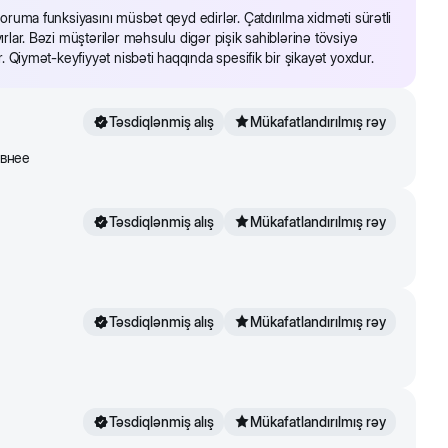
qoruma funksiyasını müsbət qeyd edirlər. Çatdırılma xidməti sürətli
ırlar. Bəzi müştərilər məhsulu digər pişik sahiblərinə tövsiyə
r. Qiymət-keyfiyyət nisbəti haqqında spesifik bir şikayət yoxdur.
Təsdiqlənmiş alış
Mükafatlandırılmış rəy
ивнее
Təsdiqlənmiş alış
Mükafatlandırılmış rəy
Təsdiqlənmiş alış
Mükafatlandırılmış rəy
Təsdiqlənmiş alış
Mükafatlandırılmış rəy