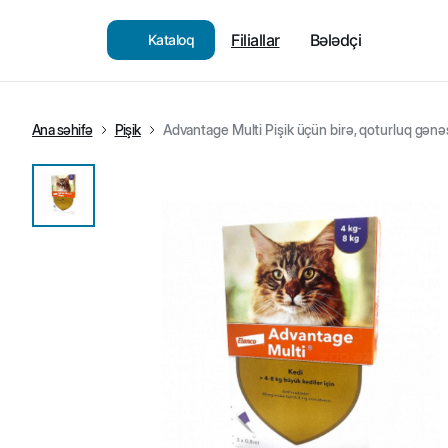
Filiallar
Bələdçi
Kataloq
Ana səhifə
Pişik
Advantage Multi Pişik üçün birə, qoturluq gənəs