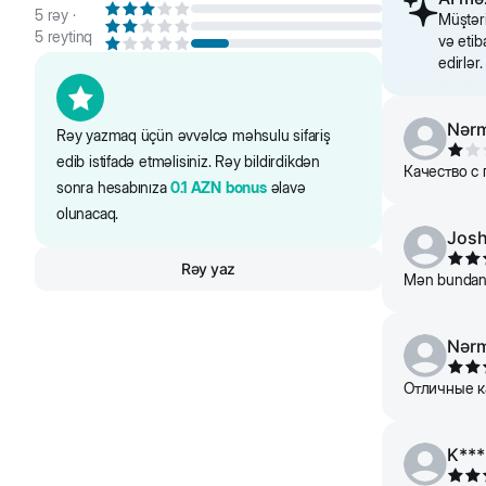
5
rəy ·
Müştəri
5
reytinq
və etib
edirlər
Nərm
Rəy yazmaq üçün əvvəlcə məhsulu sifariş
edib istifadə etməlisiniz. Rəy bildirdikdən
Качество с 
sonra hesabınıza
0.1
AZN
bonus
əlavə
olunacaq.
Jos
Rəy yaz
Mən bundan is
Nər
Отличные к
K***