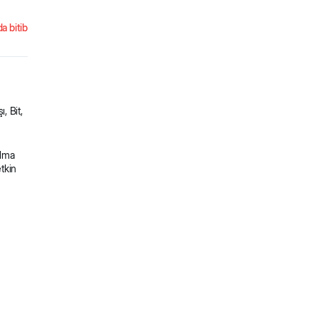
a bitib
, Bit,
ılma
etkin