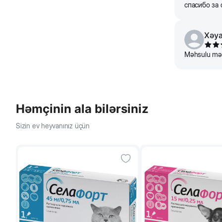
спасибо за 
Xəya
Məhsulu məs
Həmçinin ala bilərsiniz
Sizin ev heyvanınız üçün