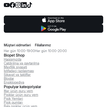
Müştəri xidmətləri
Filiallarımız
Hər gün 10:00-19:00
Hər gün 10:00-20:00
Biopet Shop
Haqqımızda
Çatdırılma və qaytarılma
Məxfilik siyasəti
İstifadəçi razılaşması
Şikayət və təkliflər
Bloqlar
Ensiklopediya
Populyar kateqoriyalar
İtlər üçün quru yem
Pişiklər üçün quru yem
Pişik Yemləri
Pişik qumları
Bala pişiklər üçün yem