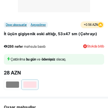
Digər aksesuarlar
Aqropolimer
+
0.56
AZN
İt üçün gigiyenik əski altlığı, 53x47 sm (Çəhrayı)
Stokda bitib
286
nəfər
məhsula baxıb
Çatdırılma
bu gün
və
ödənişsiz
olacaq.
28
AZN
Oxşar məhsullar