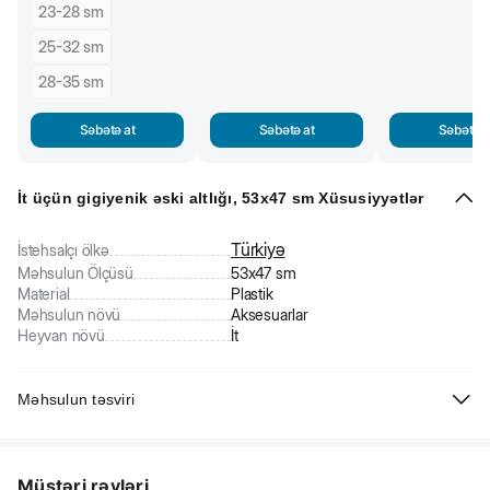
23-28 sm
25-32 sm
28-35 sm
Səbətə at
Səbətə at
Səbətə a
İt üçün gigiyenik əski altlığı, 53x47 sm Xüsusiyyətlər
Türkiyə
İstehsalçı ölkə
Məhsulun Ölçüsü
53x47 sm
Material
Plastik
Məhsulun növü
Aksesuarlar
Heyvan növü
İt
Məhsulun təsviri
İt üçün gigiyenik əski altlığı. Davamlı plastikdən hazırlanıb. Gigiyenik
əski ilə istifadə etmək üçün nəzərdə tutulub (daxil deyil). Əski altlıqda
Müştəri rəyləri
rahat fiksator sayəsində dayanır. Xəstəlik və reabilitasiya səbəbindən