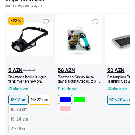
Sizin ev heyvanınız üçün
-
23
%
5
AZN
56
AZN
50
AZN
6.5
AZN
Beeztees Karlie İt üçün
Beeztees Gismo Xalta
Stefanplast Pup
tənzimlənən neylon
qayışı üçün tutacaq, zibil
Training Set Bala
ağızlıq (13-17 sm)
torbaları üçün dispenser
gigiyenik əski altl
Stokda var
Stokda var
Stokda var
ilə (Göy)
60x40x4 sm
13-17 sm
16-20 sm
60x40x4 sm
18-23 sm
19-24 sm
21-26 sm