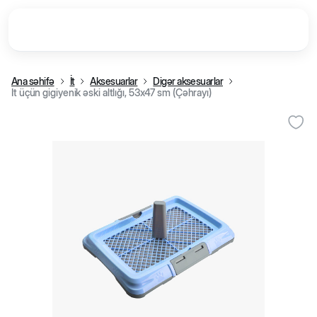
Ana səhifə
İt
Aksesuarlar
Digər aksesuarlar
İt üçün gigiyenik əski altlığı, 53x47 sm (Çəhrayı)