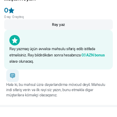
it gəzintiyə çıxa bilmədiyi zaman üçün uyğundur.
0
0
rəy ·
0
reytinq
Rəy yaz
Rəy yazmaq üçün əvvəlcə məhsulu sifariş edib istifadə
etməlisiniz. Rəy bildirdikdən sonra hesabınıza
0.1
AZN
bonus
əlavə olunacaq.
Hələ ki, bu məhsul üzrə dəyərləndirmə mövcud deyil. Məhsulu
indi sifariş verin və ilk rəyi siz yazın, bunu etməklə digər
müştərilərə köməkçi olacaqsınız.