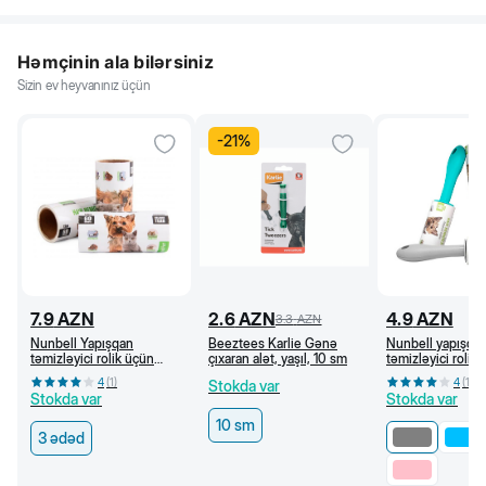
Həmçinin ala bilərsiniz
Sizin ev heyvanınız üçün
-
21
%
7.9
AZN
2.6
AZN
4.9
AZN
3.3
AZN
Nunbell Yapışqan
Beeztees Karlie Gənə
Nunbell yapışqa
təmizləyici rolik üçün
çıxaran alət, yaşıl, 10 sm
təmizləyici rolik,
dəyişmə başlıqlar, 3x60
4
(
1
)
4
(
1
)
Stokda var
list
Stokda var
Stokda var
10 sm
3 ədəd