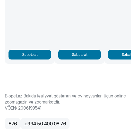
Səbətə at
Səbətə at
Səbətə a
Biopet.az Bakıda fəaliyyət göstərən və ev heyvanları üçün online
zoomagazin və zoomarketdir.
VÖEN
:
2006199541
876
+
994 50 400 08 76