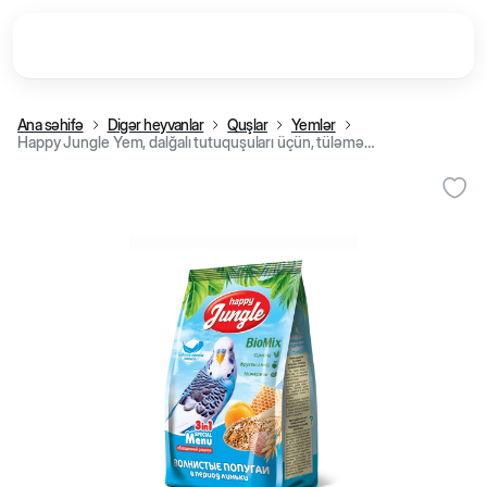
Ana səhifə
Digər heyvanlar
Quşlar
Yemlər
Happy Jungle Yem, dalğalı tutuquşuları üçün, tüləmədə, 500 q