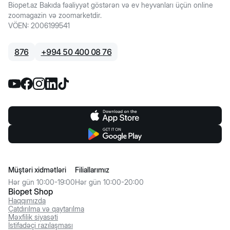
Biopet.az Bakıda fəaliyyət göstərən və ev heyvanları üçün online
zoomagazin və zoomarketdir.
VÖEN
:
2006199541
876
+
994 50 400 08 76
Müştəri xidmətləri
Filiallarımız
Hər gün 10:00-19:00
Hər gün 10:00-20:00
Biopet Shop
Haqqımızda
Çatdırılma və qaytarılma
Məxfilik siyasəti
İstifadəçi razılaşması