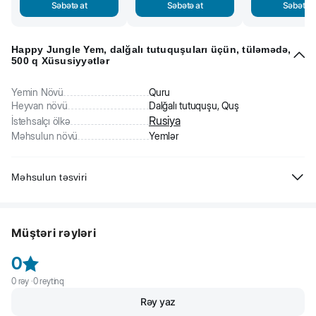
Səbətə at
Səbətə at
Səbətə a
Happy Jungle Yem, dalğalı tutuquşuları üçün, tüləmədə,
500 q Xüsusiyyətlər
Yemin Növü
Quru
Heyvan növü
Dalğalı tutuquşu, Quş
Rusiya
İstehsalçı ölkə
Məhsulun növü
Yemlər
Məhsulun təsviri
Happy Jungle dalğalı tutuquşuları üçün yem taxıl, meyvə və əhəng
daşının balanslaşdırılmış qarışığıdır. Yemin əsasını təşkil edən
Müştəri rəyləri
toxumlar, ev heyvanının bədənini qidalandırır və quşun sağlamlığını
təmin edən bütün lazımi elementləri ehtiva edir. Meyvələr pəhriz
0
üçün əla bir əlavədir, bədəni vitaminlərlə təmin edir və immuniteti
artırır. Mineral maddələr - sümüklərin möhkəmlənməsinə və lələyin
0
rəy ·
0
reytinq
keyfiyyətinin yaxşılaşdırılmasına kömək edir.
Rəy yaz