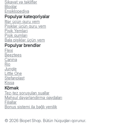
Şikayət və təkliflər
Bloqlar
Ensiklopediya
Populyar kateqoriyalar
İtlər üçün quru yem
Pişiklər üçün quru yem
Pişik Yemləri
Pişik qumları
Bala pişiklər üçün yem
Populyar brendlər
Flexi
Beeztees
Canina
Rio
Jungle
Little One
Stefanplast
Kissa
Kömək
Tez-tez soruşulan suallar
Məhsul dəyərləndirmə qaydaları
Filiallar
Bonus sistemi ilə bağlı yenilik
©
2026
Biopet Shop. Bütün hüquqları qorunur.