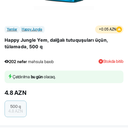
Yemlər
Happy Jungle
+
0.05
AZN
Happy Jungle Yem, dalğalı tutuquşuları üçün,
tüləmədə, 500 q
Stokda bitib
202
nəfər
məhsula baxıb
4
nəfər
məhsulu alıb
202
nəfər
məhsula baxıb
Çatdırılma
bu gün
olacaq.
4.8
AZN
500 q
4.8
AZN