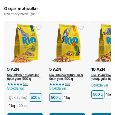
Oxşar məhsullar
Sizin ev heyvanınız üçün
5
AZN
5
AZN
10
AZN
Rio Dalğalı tutuquşuları
Rio Orta boy tutuquşular
Rio Böyük boy
üçün yem, 500 q
üçün yem, 500 q
tutuquşular üçü
500 q
5
(
2
)
5
(
1
)
Stokda var
Stokda var
Stokda var
500 q
1 kq
Çəki ilə (kq)
500 q
500 q
1 kq
1 kq
20 kq