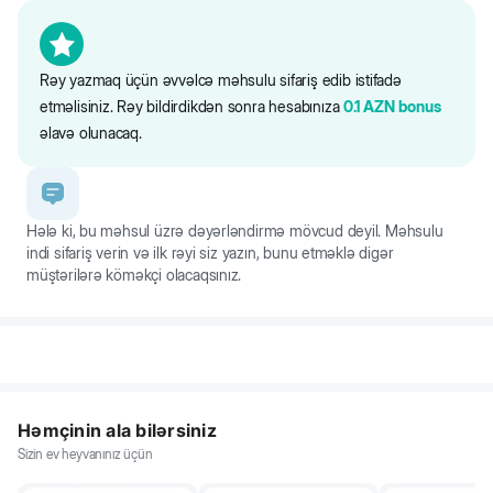
Rəy yazmaq üçün əvvəlcə məhsulu sifariş edib istifadə
etməlisiniz. Rəy bildirdikdən sonra hesabınıza
0.1
AZN
bonus
əlavə olunacaq.
Hələ ki, bu məhsul üzrə dəyərləndirmə mövcud deyil. Məhsulu
indi sifariş verin və ilk rəyi siz yazın, bunu etməklə digər
müştərilərə köməkçi olacaqsınız.
Həmçinin ala bilərsiniz
Sizin ev heyvanınız üçün