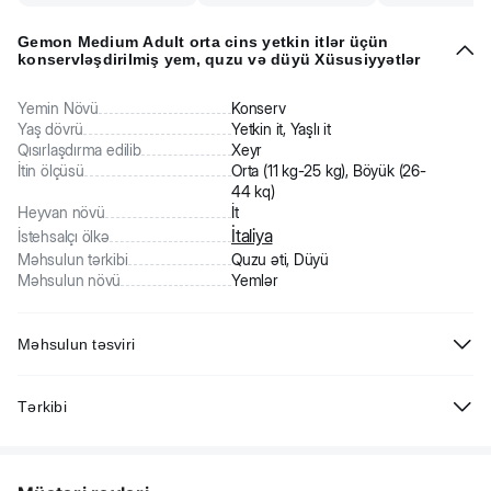
Gemon Medium Adult orta cins yetkin itlər üçün
konservləşdirilmiş yem, quzu və düyü Xüsusiyyətlər
Yemin Növü
Konserv
Yaş dövrü
Yetkin it, Yaşlı it
Qısırlaşdırma edilib
Xeyr
İtin ölçüsü
Orta (11 kg-25 kg), Böyük (26-
44 kq)
Heyvan növü
İt
İtaliya
İstehsalçı ölkə
Məhsulun tərkibi
Quzu əti, Düyü
Məhsulun növü
Yemlər
Məhsulun təsviri
Gemon düyü və quzu ilə konservləşdirilmiş nəm yem. Yetkin itlərin
Tərkibi
qidalanması üçün xüsusi olaraq hazırlanmışdır. Bişmiş quzu parçaları
və düyü ilə tam rasionlu balanslaşdırılmış yemək, unikal
Ət və ət məhsulları 45% (Quzu 5%), dənli bitkilər (düyü 4,2%),
texnologiyadan istifadə edərək – sobada bişirilir. Bu yeməyin tam
yumurta və onun törəmələri, minerallar. Xam protein 8,5%, xam yağ
olması vacibdir, yəni bədən üçün lazım olan bütün vitaminlər, amin