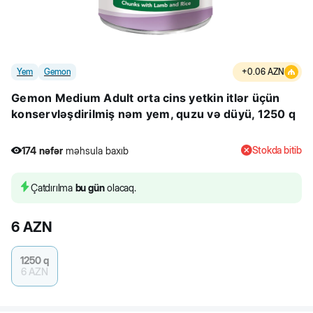
Yem
Gemon
+
0.06
AZN
Gemon Medium Adult orta cins yetkin itlər üçün
konservləşdirilmiş nəm yem, quzu və düyü, 1250 q
Stokda bitib
174
nəfər
məhsula baxıb
2
nəfər
məhsulu alıb
174
nəfər
məhsula baxıb
Çatdırılma
bu gün
olacaq.
6
AZN
1250 q
6
AZN