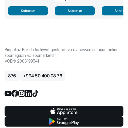
Səbətə at
Səbətə at
Səbətə a
Biopet.az Bakıda fəaliyyət göstərən və ev heyvanları üçün online
zoomagazin və zoomarketdir.
VÖEN
:
2006199541
876
+
994 50 400 08 76