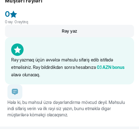
Müştəri rəyləri
6%, xam lif 0,5%, xam kül 2,7%, nəm 80%. Enerji dəyəri: 972 kkal /
turşuları və minerallar artıq yemin bir hissəsidir. GMO, süni rənglər və
kq. 1 kq-da qida əlavələri: A vitamini, D3 vitamini, E vitamini
dadlar yoxdur. İtaliya istehsalı. Yaş yeməyin quru ilə birləşməsi
0
bədənin su balansını tənzimləyir. Quru və yaş qidaların birləşməsi ev
heyvanınızın sağlamlığını tarazlaşdırmaq üçün optimaldır.
0
rəy ·
0
reytinq
Rəy yaz
Rəy yazmaq üçün əvvəlcə məhsulu sifariş edib istifadə
etməlisiniz. Rəy bildirdikdən sonra hesabınıza
0.1
AZN
bonus
əlavə olunacaq.
Hələ ki, bu məhsul üzrə dəyərləndirmə mövcud deyil. Məhsulu
indi sifariş verin və ilk rəyi siz yazın, bunu etməklə digər
müştərilərə köməkçi olacaqsınız.