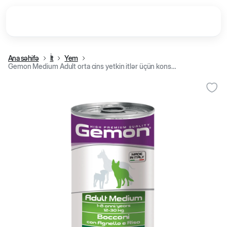
Ana səhifə
İt
Yem
Gemon Medium Adult orta cins yetkin itlər üçün konservləşdirilmiş nəm yem, quzu və düyü, 1250 q