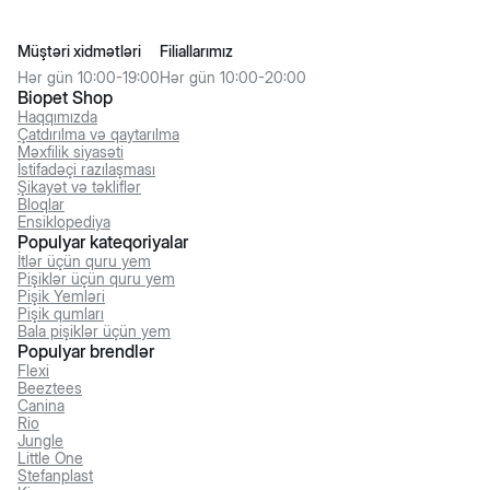
Müştəri xidmətləri
Filiallarımız
Hər gün 10:00-19:00
Hər gün 10:00-20:00
Biopet Shop
Haqqımızda
Çatdırılma və qaytarılma
Məxfilik siyasəti
İstifadəçi razılaşması
Şikayət və təkliflər
Bloqlar
Ensiklopediya
Populyar kateqoriyalar
İtlər üçün quru yem
Pişiklər üçün quru yem
Pişik Yemləri
Pişik qumları
Bala pişiklər üçün yem
Populyar brendlər
Flexi
Beeztees
Canina
Rio
Jungle
Little One
Stefanplast