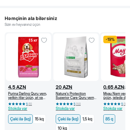
Həmçinin ala bilərsiniz
Sizin ev heyvanınız üçün
-
19
%
4.5
AZN
20
AZN
0.65
AZN
0.8
Purina Darling Quru yem,
Nature's Protection
Myau Nəm yem, p
yetkin itlər üçün, ət və
Superior Care Quru yem,
üçün, jeledə dana
tərəvəzlər ilə (kq)
kiçik cins ağ itlər üçün,
tərəvəzlərlə, 85 
5
(
5
)
5
(
10
)
5
(
10
)
dənsiz, quzu əti ilə (kg)
Stokda var
Stokda var
Stokda var
Çəki ilə (kq)
15 kq
Çəki ilə (kq)
1,5 kq
85 q
10 kq