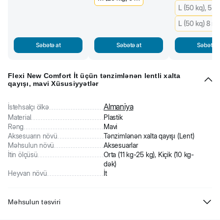
L (50 kq), 5 m
L (50 kq) 8 m
Səbətə at
Səbətə at
Səbətə a
Flexi New Comfort İt üçün tənzimlənən lentli xalta
qayışı, mavi Xüsusiyyətlər
Almaniya
İstehsalçı ölkə
Material
Plastik
Rəng
Mavi
Aksesuarın növü
Tənzimlənən xalta qayışı (Lent)
Məhsulun növü
Aksesuarlar
İtin ölçüsü
Orta (11 kg-25 kg), Kiçik (10 kg-
dək)
Heyvan növü
İt
Məhsulun təsviri