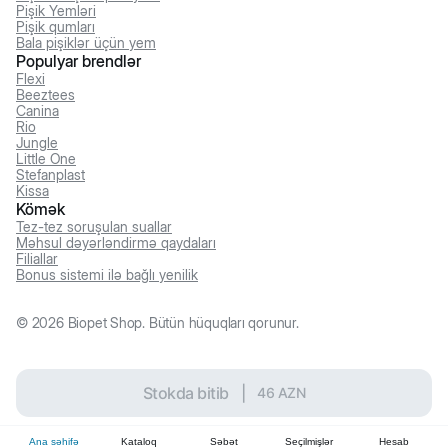
Pişik Yemləri
Pişik qumları
Bala pişiklər üçün yem
Populyar brendlər
Flexi
Beeztees
Canina
Rio
Jungle
Little One
Stefanplast
Kissa
Kömək
Tez-tez soruşulan suallar
Məhsul dəyərləndirmə qaydaları
Filiallar
Bonus sistemi ilə bağlı yenilik
©
2026
Biopet Shop. Bütün hüquqları qorunur.
Stokda bitib
|
46
AZN
Ana səhifə
Kataloq
Səbət
Seçilmişlər
Hesab