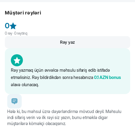
Flexi New Comfort M - it üçün tənzimlənən lentli xalta
qayışı. Almaniyadan unikal ixtira.
Müştəri rəyləri
Uzunluğu 5 m
25 kq-dək itlər üçün
0
Qulpu tənzimlənir
0
rəy ·
0
reytinq
Rahat əyləc sistemi
Rezin komponentlər
Rəy yaz
Əlavə Multi Box opsiyası
Məhsulun çəkisi təxminən 330 q
Rəy yazmaq üçün əvvəlcə məhsulu sifariş edib istifadə
etməlisiniz. Rəy bildirdikdən sonra hesabınıza
0.1
AZN
bonus
əlavə olunacaq.
Hələ ki, bu məhsul üzrə dəyərləndirmə mövcud deyil. Məhsulu
indi sifariş verin və ilk rəyi siz yazın, bunu etməklə digər
müştərilərə köməkçi olacaqsınız.