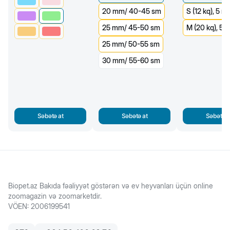
20 mm/ 40-45 sm
S (12 kq), 5 m
25 mm/ 45-50 sm
M (20 kq), 5 
25 mm/ 50-55 sm
30 mm/ 55-60 sm
Səbətə at
Səbətə at
Səbətə a
Biopet.az Bakıda fəaliyyət göstərən və ev heyvanları üçün online
zoomagazin və zoomarketdir.
VÖEN
:
2006199541