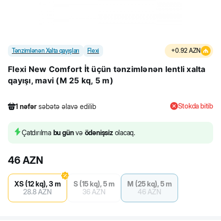
Tənzimlənən Xalta qayışları
Flexi
+
0.92
AZN
Flexi New Comfort İt üçün tənzimlənən lentli xalta
qayışı, mavi (M 25 kq, 5 m)
Stokda bitib
1
nəfər
səbətə əlavə edilib
425
nəfər
məhsula baxıb
1
nəfər
səbətə əlavə edilib
Çatdırılma
bu gün
və
ödənişsiz
olacaq.
46
AZN
XS (12 kq), 3 m
S (15 kq), 5 m
M (25 kq), 5 m
28.8
AZN
36
AZN
46
AZN