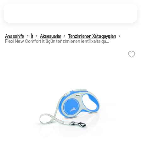
Ana səhifə
İt
Aksesuarlar
Tənzimlənən Xalta qayışları
Flexi New Comfort İt üçün tənzimlənən lentli xalta qayışı, mavi (M 25 kq, 5 m)