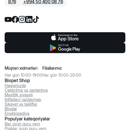
876
+
994 50 400 08 76
Müştəri xidmətləri
Filiallarımız
Hər gün 10:00-19:00
Hər gün 10:00-20:00
Biopet Shop
Haqqımızda
Çatdırılma və qaytarılma
Məxfilik siyasəti
İstifadəçi razılaşması
Şikayət və təkliflər
Bloqlar
Ensiklopediya
Populyar kateqoriyalar
İtlər üçün quru yem
Pişiklər üçün quru yem