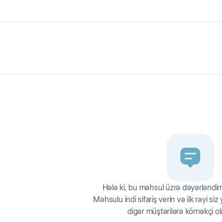
 rahat səyahət həlli axtaranlar üçün əla seçimdır.Kiçik it və pişik sah
ti asanlaşdırmaq üçün mükəmməldir.Daşıma qəfəsində zərif qarmaqlar
dırma üçün deliklər mövcuddur.Daşınarkən it və ya pişik üçün maks
pı və yan tərəflərdəki möhkəm qarmaqlar heyvanın içəridə təhlükəsiz 
Hələ ki, bu məhsul üzrə dəyərləndi
Məhsulu indi sifariş verin və ilk rəyi si
digər müştərilərə köməkçi ol