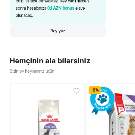
edib istifadə etməlisiniz. Rəy bildirdikdən
sonra hesabınıza
0.1
AZN
bonus
əlavə
olunacaq.
Rəy yaz
Həmçinin ala bilərsiniz
Sizin ev heyvanınız üçün
-
8
%