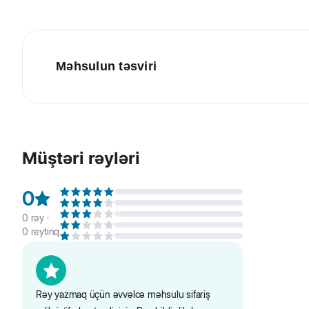
Məhsulun təsviri
Ferplast Rider daşıma qəfəsi,ev heyvanı ilə təhlükəsiz və
müasir dizaynı ilə üslub toxunuşu əlavə edərək səyahə
mövcuddur.Optimal görünməsini təmin etmək və havalan
Müştəri rəyləri
forma hazırlanmışdır, qapalı kliplərlə təchiz olunmuş qa
sökülə bilir.
0
0
rəy ·
0
reytinq
Rəy yazmaq üçün əvvəlcə məhsulu sifariş