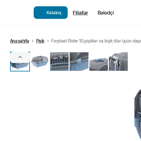
Filiallar
Bələdçi
Kataloq
Ana səhifə
Pişik
Ferplast Rider 10,pişiklər və kiçik itlər üçün 