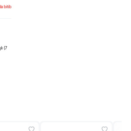
a bitib
lı (7