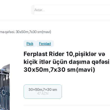
daşıma qəfəsi. 30x50m,7x30 sm(mavi)
Pişik
Ferplast
Ferplast Rider 10,pişiklər və
kiçik itlər üçün daşıma qəfəsi
30x50m,7x30 sm(mavi)
30x50m,7x30 sm
47
AZN