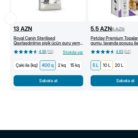
13
AZN
5.5
AZN
6
AZN
Royal Canin Sterilised
Petclay Premium Topalan
Qısırlaşdırılmış pişik üçün quru yem,
qumu, lavanda qoxusu ilə
1 yaşdan, 400 q
4.98
(
55
)
4.83
(
64
)
Stokda var
Çəki ilə (kq)
400 q
2 kq
15 kq
5 L
10 L
20 L
Səbətə at
Səbətə at