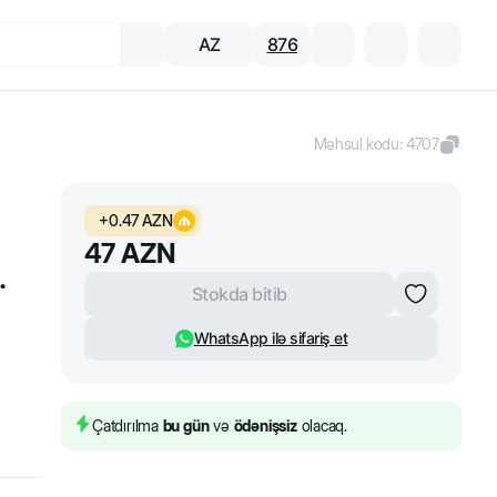
AZ
876
Məhsul kodu
:
4707
+
0.47
AZN
47
AZN
.
Stokda bitib
WhatsApp ilə sifariş et
Çatdırılma
bu gün
və
ödənişsiz
olacaq.