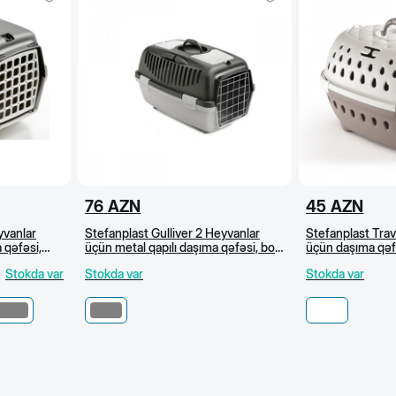
76
AZN
45
AZN
yvanlar
Stefanplast Gulliver 2 Heyvanlar
Stefanplast Trav
 qəfəsi,
üçün metal qapılı daşıma qəfəsi, boz,
üçün daşıma qəfə
55x36x35 sm
34x50x32 sm
Stokda var
Stokda var
Stokda var