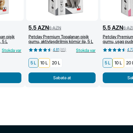
5.5
AZN
5.5
AZN
6
AZN
6
AZ
an pişik
Petclay Premium Topalanan pişik
Petclay Premium
, 5 L
qumu, aktivləşdirilmiş kömür ilə, 5 L
qumu, uşaq pudra
4.81
(
85
)
4.7
Stokda var
Stokda var
5 L
10 L
20 L
5 L
10 L
20 
Səbətə at
Sə