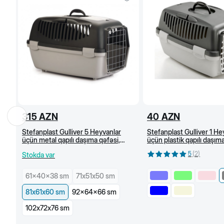
315
AZN
40
AZN
Stefanplast Gulliver 5 Heyvanlar
Stefanplast Gulliver 1 He
üçün metal qapılı daşıma qəfəsi,
üçün plastik qapılı daşıma
Tünd boz/açıq boz (81x61x60 sm)
48x32x31 sm (Boz)
5
(
2
)
Stokda var
61x40x38 sm
71х51х50 sm
81х61х60 sm
92x64x66 sm
102х72х76 sm