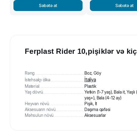
Səbətə at
Səbətə at
Ferplast Rider 10,pişiklər və k
Rəng
Boz, Göy
İtaliya
İstehsalçı ölkə
Material
Plastik
Yaş dövrü
Yetkin (1-7 yaş), Bala it, Yaşlı 
yaş+), Bala (4-12 ay)
Heyvan növü
Pişik, İt
Aksesuarın növü
Daşıma qəfəsi
Məhsulun növü
Aksesuarlar