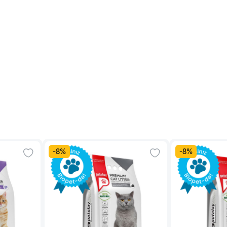
-
8
%
-
8
%