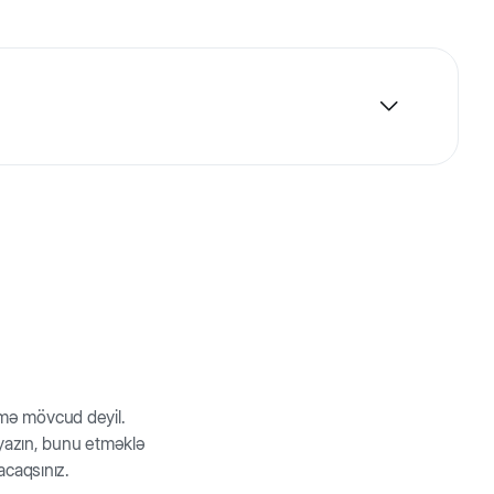
ibləri üçün idealdır. Ferplast Rider praktik və yüngüldür,
, tutacaqlar var və zərbəyə davamlı şəffaf qapısı
imum rahatlıq təmin etmək üçün yuvarlaq bir daşıyıcı
qalmasını təmin edir. Rahat tutacaq asanlıqla yığıla və
rmə mövcud deyil.
z yazın, bunu etməklə
acaqsınız.