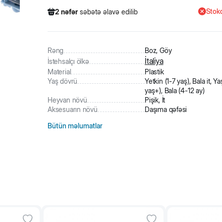
Stokd
2
nəfər
səbətə əlavə edilib
242
nəfər
məhsula baxıb
1
nəfər
məhsulu alıb
2
nəfər
səbətə əlavə edilib
Rəng
Boz, Göy
İtaliya
İstehsalçı ölkə
Material
Plastik
Yaş dövrü
Yetkin (1-7 yaş), Bala it, Yaş
yaş+), Bala (4-12 ay)
Heyvan növü
Pişik, İt
Aksesuarın növü
Daşıma qəfəsi
Bütün məlumatlar