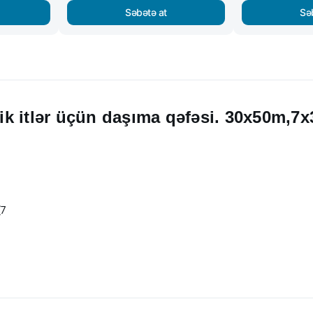
Səbətə at
Sə
içik itlər üçün daşıma qəfəsi. 30x50m,7
(7