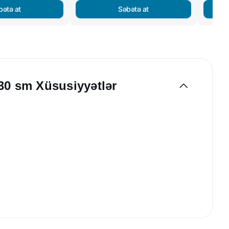
bətə at
Səbətə at
x30 sm Xüsusiyyətlər