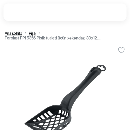
Ana səhifə
Pişik
Ferplast FPI 5356 Pişik tualeti üçün xəkəndaz, 30x12.5 sm, Antrasit