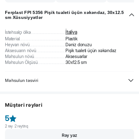
Ferplast FPI 5356 Pişik tualeti üçün xəkəndaz, 30x12.5
sm Xüsusiyyətlər
İtaliya
İstehsalçı ölkə
Material
Plastik
Heyvan növü
Dəniz donuzu
Aksesuarın növü
Pişik tualeti üçün xəkəndaz
Məhsulun növü
Aksesuarlar
Məhsulun Ölçüsü
30x12.5 sm
Məhsulun təsviri
Təmiz zibili çirkli zibildən ayıran pişik zibilini süzmək üçün ideal
çömçə. Tullantıların azaldılmasına kömək edir.
Müştəri rəyləri
İstifadəsi asan, yüngül və rahatdır, qabın səthindəki kirləri asanlıqla
təmizləmək üçün praktik bir kazıyıcıya malikdir. Asma çuxuru olan
5
sapla təchiz edilmişdir.
2
rəy ·
2
reytinq
Rəy yaz