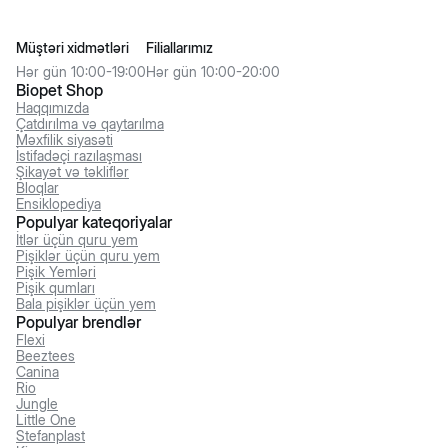
Müştəri xidmətləri
Filiallarımız
Hər gün 10:00-19:00
Hər gün 10:00-20:00
Biopet Shop
Haqqımızda
Çatdırılma və qaytarılma
Məxfilik siyasəti
İstifadəçi razılaşması
Şikayət və təkliflər
Bloqlar
Ensiklopediya
Populyar kateqoriyalar
İtlər üçün quru yem
Pişiklər üçün quru yem
Pişik Yemləri
Pişik qumları
Bala pişiklər üçün yem
Populyar brendlər
Flexi
Beeztees
Canina
Rio
Jungle
Little One
Stefanplast