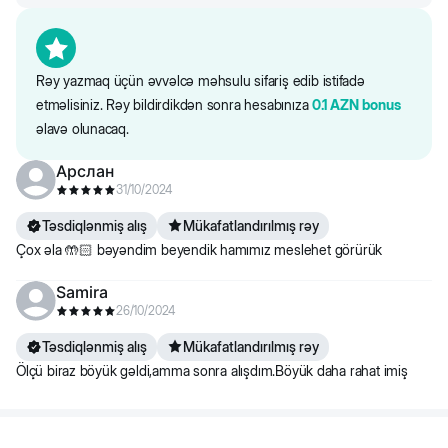
Rəy yazmaq üçün əvvəlcə məhsulu sifariş edib istifadə
etməlisiniz. Rəy bildirdikdən sonra hesabınıza
0.1
AZN
bonus
əlavə olunacaq.
Арслан
31/10/2024
Təsdiqlənmiş alış
Mükafatlandırılmış rəy
Çox əla 🤲🏻 bəyəndim beyendik hamımız meslehet görürük
Samira
26/10/2024
Təsdiqlənmiş alış
Mükafatlandırılmış rəy
Ölçü biraz böyük gəldi,amma sonra alışdım.Böyük daha rahat imiş