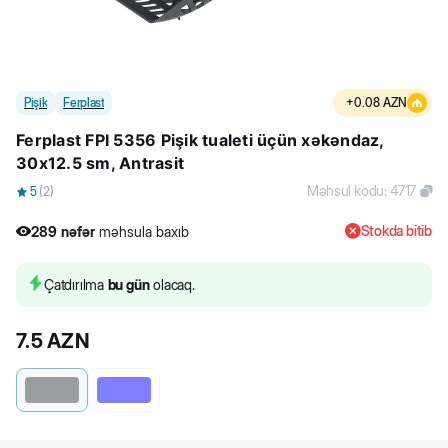
Pişik
Ferplast
+
0.08
AZN
Ferplast FPI 5356 Pişik tualeti üçün xəkəndaz,
30x12.5 sm, Antrasit
Məhsul kodu
:
4717
5
(
2
)
Stokda bitib
289
nəfər
məhsula baxıb
5
nəfər
məhsulu alıb
289
nəfər
məhsula baxıb
Çatdırılma
bu gün
olacaq.
7.5
AZN