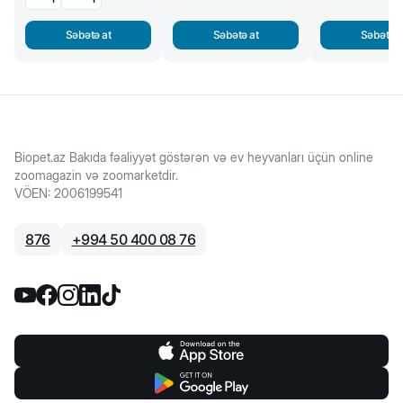
Səbətə at
Səbətə at
Səbətə a
Biopet.az Bakıda fəaliyyət göstərən və ev heyvanları üçün online
zoomagazin və zoomarketdir.
VÖEN
:
2006199541
876
+
994 50 400 08 76