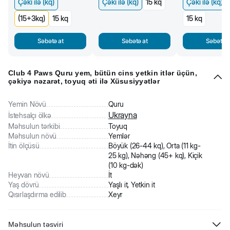
Çəki ilə (kq)
Çəki ilə (kq)
15 kq
Çəki ilə (kq)
(15+3kq)
15 kq
15 kq
Səbətə at
Səbətə at
Səbətə a
Club 4 Paws Quru yem, bütün cins yetkin itlər üçün,
çəkiyə nəzarət, toyuq əti ilə Xüsusiyyətlər
Yemin Növü
Quru
Ukrayna
İstehsalçı ölkə
Məhsulun tərkibi
Toyuq
Məhsulun növü
Yemlər
İtin ölçüsü
Böyük (26-44 kq), Orta (11 kg-
25 kg), Nəhəng (45+ kq), Kiçik
(10 kg-dək)
Heyvan növü
İt
Yaş dövrü
Yaşlı it, Yetkin it
Qısırlaşdırma edilib
Xeyr
Məhsulun təsviri