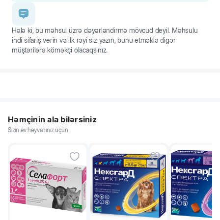
Hələ ki, bu məhsul üzrə dəyərləndirmə mövcud deyil. Məhsulu
indi sifariş verin və ilk rəyi siz yazın, bunu etməklə digər
müştərilərə köməkçi olacaqsınız.
Həmçinin ala bilərsiniz
Sizin ev heyvanınız üçün