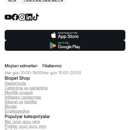
Müştəri xidmətləri
Filiallarımız
Hər gün 10:00-19:00
Hər gün 10:00-20:00
Biopet Shop
Haqqımızda
Çatdırılma və qaytarılma
Məxfilik siyasəti
İstifadəçi razılaşması
Şikayət və təkliflər
Bloqlar
Ensiklopediya
Populyar kateqoriyalar
İtlər üçün quru yem
Pişiklər üçün quru yem