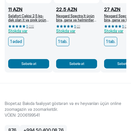
11
AZN
22.5
AZN
27
AZN
Selafort Çəkisi 2,5 kq-
Nexgard Spectra İt üçün
Nexgard Spectra 
dək olan it və pişik üçün
birə, gənə və helmintlərə
birə, gənə və he
bit, birə, qoturluq gənəsi
qarşı çeynəmə tabletlər
qarşı çeynəmə ta
5
(
28
)
5
(
2
)
5
(
3
)
və helmintlərə qarşı
(3,5-7,5 kq)
(15-30 kq)
Stokda var
Stokda var
Stokda var
damcı
1 ədəd
1 tab.
1 tab.
Səbətə at
Səbətə at
Səbətə a
Biopet.az Bakıda fəaliyyət göstərən və ev heyvanları üçün online
zoomagazin və zoomarketdir.
VÖEN
:
2006199541
876
+
994 50 400 08 76