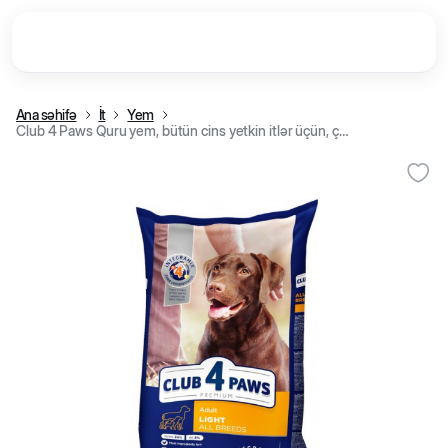
Ana səhifə
İt
Yem
Club 4 Paws Quru yem, bütün cins yetkin itlər üçün, çəkiyə nəzarət, toyuq əti ilə (kq)