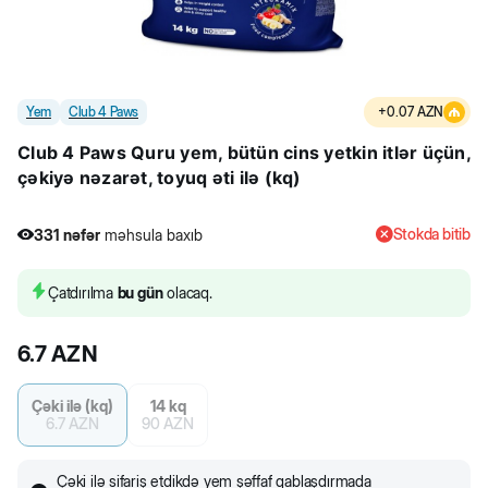
Yem
Club 4 Paws
+
0.07
AZN
Club 4 Paws Quru yem, bütün cins yetkin itlər üçün,
çəkiyə nəzarət, toyuq əti ilə (kq)
Stokda bitib
331
nəfər
məhsula baxıb
6
nəfər
məhsulu alıb
331
nəfər
məhsula baxıb
Çatdırılma
bu gün
olacaq.
6.7
AZN
Çəki ilə (kq)
14 kq
6.7
AZN
90
AZN
Çəki ilə sifariş etdikdə yem şəffaf qablaşdırmada