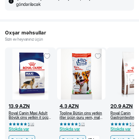
göndəriləcək
Oxşar məhsullar
Sizin ev heyvanınız üçün
13.9
AZN
4.3
AZN
20.9
AZN
Royal Canin Maxi Adult
Topline Bütün cins yetkin
Royal Canin
Böyük cins yetkin it üçün
itlər üçün quru yem, mal
Gastrointestinal
quru yem, 15 aydan (kq)
əti ilə (kq)
Adult İt üçün hə
5
(
4
)
5
(
7
)
5
(
2
)
pozulmasında bay
Stokda var
Stokda var
Stokda var
pəhrizi, quru yem