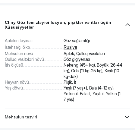
Cliny Göz təmizləyici losyon, pişiklər və itlər üçün
Xüsusiyyətlər
Aptekın təyinatı
Göz sağlamlığı
Rusiya
İstehsalçı ölkə
Məhsulun növü
Aptek, Qulluq vasitələri
Qulluq vasitələri növü
Göz gigiyenası
İtin ölçüsü
Nəhəng (45+ kq), Böyük (26-44
kq), Orta (11 kg-25 kg), Kiçik (10
kg-dək)
Heyvan növü
Pişik, İt
Yaş dövrü
Yaşlı (7 yaş+), Bala (4-12 ay),
Yetkin it, Bala it, Yaşlı it, Yetkin (1-
7 yaş)
Məhsulun təsviri
Cliny Göz təmizləyici losyon pişiklər və itlər üçün: göz çirklərini