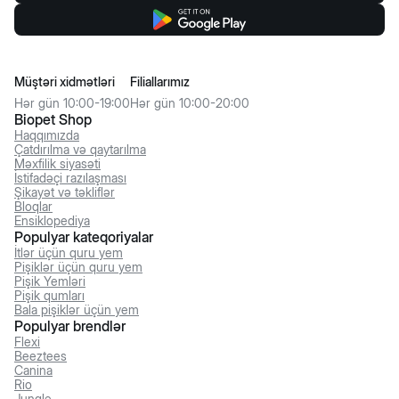
Müştəri xidmətləri
Filiallarımız
Hər gün 10:00-19:00
Hər gün 10:00-20:00
Biopet Shop
Haqqımızda
Çatdırılma və qaytarılma
Məxfilik siyasəti
İstifadəçi razılaşması
Şikayət və təkliflər
Bloqlar
Ensiklopediya
Populyar kateqoriyalar
İtlər üçün quru yem
Pişiklər üçün quru yem
Pişik Yemləri
Pişik qumları
Bala pişiklər üçün yem
Populyar brendlər
Flexi
Beeztees
Canina
Rio
Jungle