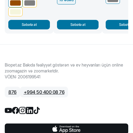
Səbətə at
Səbətə at
Səbətə a
Biopet.az Bakıda fəaliyyət göstərən və ev heyvanları üçün online
zoomagazin və zoomarketdir.
VÖEN
:
2006199541
876
+
994 50 400 08 76