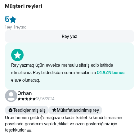
yumşaq bir şəkildə təmizləyir; göz ətrafındakı dərini təmizləyir; göz
Müştəri rəyləri
qapaqlarının şişməsini və qıcıqlanmasını aradan qaldırır; göz
xəstəliklərinin qarşısını alır.
5
1
rəy ·
1
reytinq
Rəy yaz
Rəy yazmaq üçün əvvəlcə məhsulu sifariş edib istifadə
etməlisiniz. Rəy bildirdikdən sonra hesabınıza
0.1
AZN
bonus
əlavə olunacaq.
Orhan
18/08/2024
Təsdiqlənmiş alış
Mükafatlandırılmış rəy
Ürün hemen geldi 👍 mağaza o kadar kaliteli ki kendi firmasının
poşetinde gönderim yapıldı ,dikkat ve özen gösterdiğiniz için
teşekkürler 🙏.