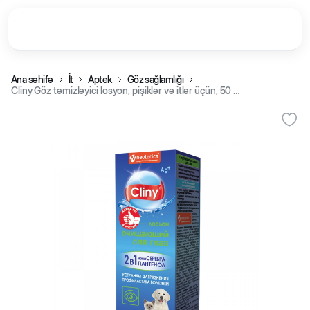
Ana səhifə
İt
Aptek
Göz sağlamlığı
Cliny Göz təmizləyici losyon, pişiklər və itlər üçün, 50 ml