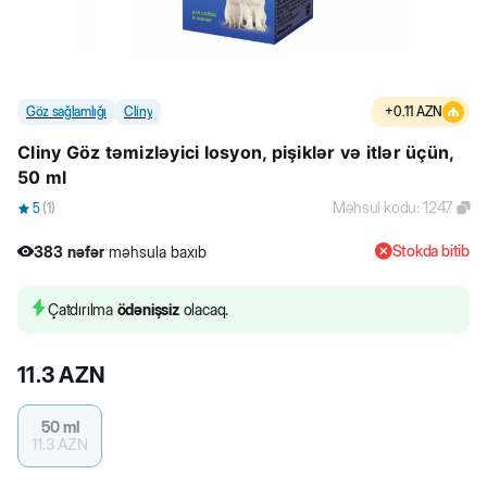
Göz sağlamlığı
Cliny
+
0.11
AZN
Cliny Göz təmizləyici losyon, pişiklər və itlər üçün,
50 ml
Məhsul kodu
:
1247
5
(
1
)
Stokda bitib
383
nəfər
məhsula baxıb
3
nəfər
məhsulu alıb
383
nəfər
məhsula baxıb
Çatdırılma
ödənişsiz
olacaq.
11.3
AZN
50 ml
11.3
AZN