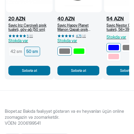
20
AZN
40
AZN
54
AZN
Savic Iriz Çərçivəli pişik
Savic Happy Planet
Savic Nestor Qapa
tualeti, göy-ağ (50 sm)
Manon Qapalı pişik
tualeti, 56x39x
tualeti, 54,5x39x39 sm
(Göy-ağ)
5
(
6
)
4.75
(
4
)
Stokda var
(Boz-Ağ)
Stokda var
Stokda var
42 sm
50 sm
Səbətə at
Səbətə at
Səbətə a
Biopet.az Bakıda fəaliyyət göstərən və ev heyvanları üçün online
zoomagazin və zoomarketdir.
VÖEN
:
2006199541