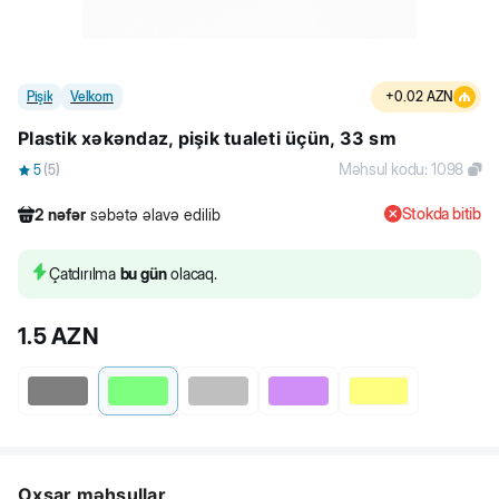
Pişik
Velkorn
+
0.02
AZN
Plastik xəkəndaz, pişik tualeti üçün, 33 sm
Məhsul kodu
:
1098
5
(
5
)
Stokda bitib
2
nəfər
səbətə əlavə edilib
605
nəfər
məhsula baxıb
46
nəfər
məhsulu alıb
Çatdırılma
bu gün
olacaq.
2
nəfər
səbətə əlavə edilib
1.5
AZN
Oxşar məhsullar