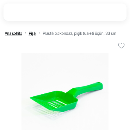
Ana səhifə
Pişik
Plastik xəkəndaz, pişik tualeti üçün, 33 sm