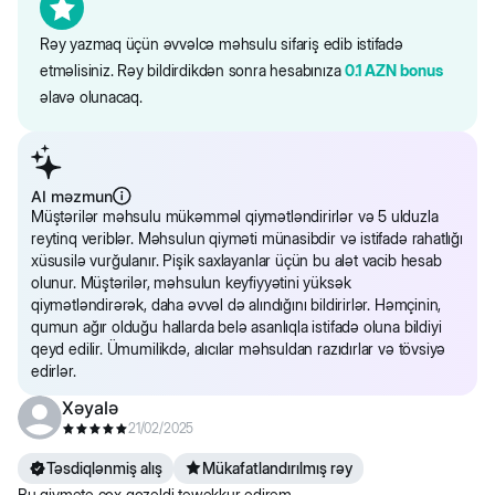
Rəy yazmaq üçün əvvəlcə məhsulu sifariş edib istifadə
etməlisiniz. Rəy bildirdikdən sonra hesabınıza
0.1
AZN
bonus
əlavə olunacaq.
AI məzmun
Müştərilər məhsulu mükəmməl qiymətləndirirlər və 5 ulduzla
reytinq veriblər. Məhsulun qiyməti münasibdir və istifadə rahatlığı
xüsusilə vurğulanır. Pişik saxlayanlar üçün bu alət vacib hesab
olunur. Müştərilər, məhsulun keyfiyyətini yüksək
qiymətləndirərək, daha əvvəl də alındığını bildirirlər. Həmçinin,
qumun ağır olduğu hallarda belə asanlıqla istifadə oluna bildiyi
qeyd edilir. Ümumilikdə, alıcılar məhsuldan razıdırlar və tövsiyə
edirlər.
Xəyalə
21/02/2025
Təsdiqlənmiş alış
Mükafatlandırılmış rəy
Bu qiymete cox gozeldi tewekkur edirem.