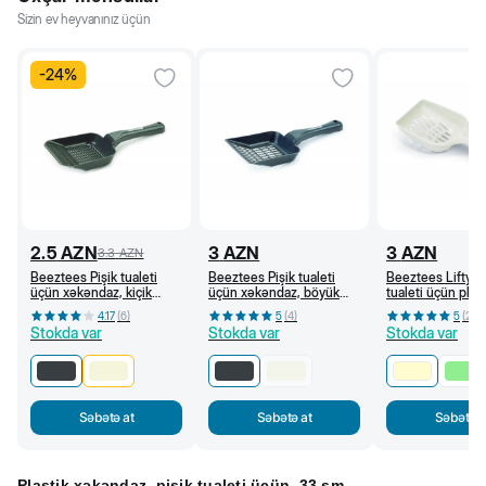
Sizin ev heyvanınız üçün
-
24
%
2.5
AZN
3
AZN
3
AZN
3.3
AZN
Beeztees Pişik tualeti
Beeztees Pişik tualeti
Beeztees Lifty Pi
üçün xəkəndaz, kiçik
üçün xəkəndaz, böyük
tualeti üçün plast
dəlikli (Antrasit)
dəlikli (Antrasit)
xəkəndaz (Krem)
4.17
(
6
)
5
(
4
)
5
(
2
)
Stokda var
Stokda var
Stokda var
Səbətə at
Səbətə at
Səbətə a
Plastik xəkəndaz, pişik tualeti üçün, 33 sm