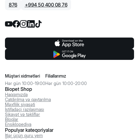
876
+
994 50 400 08 76
Müştəri xidmətləri
Filiallarımız
Hər gün 10:00-19:00
Hər gün 10:00-20:00
Biopet Shop
Haqqımızda
Çatdırılma və qaytarılma
Məxfilik siyasəti
İstifadəçi razılaşması
Şikayət və təkliflər
Bloqlar
Ensiklopediya
Populyar kateqoriyalar
İtlər üçün quru yem