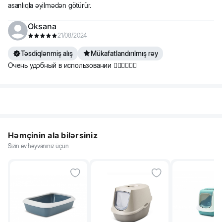
asanlıqla əyilmədən götürür.
Oksana
21/08/2024
Təsdiqlənmiş alış
Mükafatlandırılmış rəy
Очень удобный в использовании 👍🏻👍🏻👍🏻
Həmçinin ala bilərsiniz
Sizin ev heyvanınız üçün