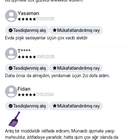
Yasəmən
07/01/2025
Təsdiqlənmiş alış
Mükafatlandırılmış rəy
Evdə pişik saxlayanlar üçün çox vacib alətdir
T****
03/01/2025
Təsdiqlənmiş alış
Mükafatlandırılmış rəy
Daha öncə də almışdım, yeniləmək üçün 2ci dəfə aldım.
Fidan
17/12/2024
Təsdiqlənmiş alış
Mükafatlandırılmış rəy
Artıq bir müddətdir istifadə edirəm, Münasib qiymətə yaxşı
məhsuldur, istifadəyə yararlıdır, hətta qum çox ağır olanda da