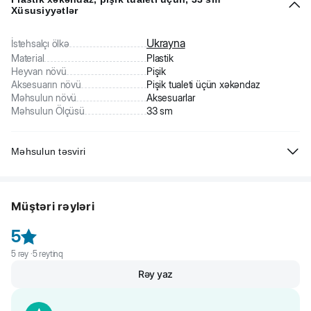
Xüsusiyyətlər
Ukrayna
İstehsalçı ölkə
Material
Plastik
Heyvan növü
Pişik
Aksesuarın növü
Pişik tualeti üçün xəkəndaz
Məhsulun növü
Aksesuarlar
Məhsulun Ölçüsü
33 sm
Məhsulun təsviri
Pişik tualeti üçün plastik xəkəndaz. İstifadə edilmiş pişik qumunu
təmizləmək üçün rahat alətdir.
Müştəri rəyləri
5
5
rəy ·
5
reytinq
Rəy yaz