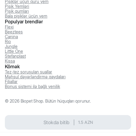
Pişiklər üçün quru yem
Pişik Yemləri
Pişik qumları
Bala pişiklər üçün yem
Populyar brendlər
Flexi
Beeztees
Canina
Rio
Jungle
Little One
Stefanplast
Kissa
Kömək
Tez-tez soruşulan suallar
Məhsul dəyərləndirmə qaydaları
Filiallar
Bonus sistemi ilə bağlı yenilik
©
2026
Biopet Shop. Bütün hüquqları qorunur.
Stokda bitib
|
1.5
AZN