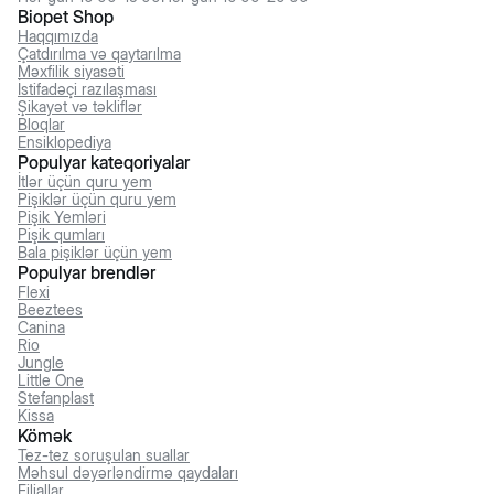
Biopet Shop
Haqqımızda
Çatdırılma və qaytarılma
Məxfilik siyasəti
İstifadəçi razılaşması
Şikayət və təkliflər
Bloqlar
Ensiklopediya
Populyar kateqoriyalar
İtlər üçün quru yem
Pişiklər üçün quru yem
Pişik Yemləri
Pişik qumları
Bala pişiklər üçün yem
Populyar brendlər
Flexi
Beeztees
Canina
Rio
Jungle
Little One
Stefanplast
Kissa
Kömək
Tez-tez soruşulan suallar
Məhsul dəyərləndirmə qaydaları
Filiallar