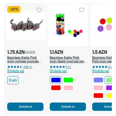
-
20
%
1.75
AZN
1.1
AZN
1.5
AZN
2.2
AZN
Beeztees Karlie Pişik
Beeztees Karlie Pişik
Beeztees Karlie
üçün yumşaq oyuncaq
üçün tikanlı oyuncaq top,
Pişik üçün parıltıl
siçan, boz 5 sm
3,5 sm (Göy)
oyuncaq top, 3,7
4.88
(
8
)
5
(
6
)
5
(
2
)
(Açıq yaşıl)
Stokda var
Stokda var
Stokda var
5 sm
Səbətə at
Səbətə at
Səbətə a