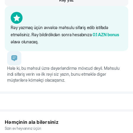
Rəy yazmaq üçün əvvəlcə məhsulu sifariş edib istifadə
etməlisiniz. Rəy bildirdikdən sonra hesabınıza
0.1
AZN
bonus
əlavə olunacaq.
Hələ ki, bu məhsul üzrə dəyərləndirmə mövcud deyil. Məhsulu
indi sifariş verin və ilk rəyi siz yazın, bunu etməklə digər
müştərilərə köməkçi olacaqsınız.
Həmçinin ala bilərsiniz
Sizin ev heyvanınız üçün