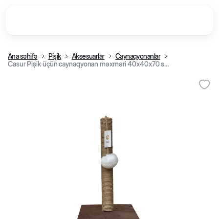
Ana səhifə
Pişik
Aksesuarlar
Caynaqyonanlar
Casur Pişik üçün caynaqyonan məxməri 40x40x70 sm, qəhvəyi