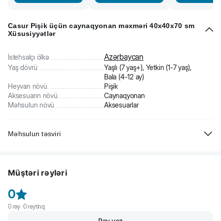
Casur Pişik üçün caynaqyonan məxməri 40x40x70 sm
Xüsusiyyətlər
Azərbaycan
İstehsalçı ölkə
Yaş dövrü
Yaşlı (7 yaş+), Yetkin (1-7 yaş),
Bala (4-12 ay)
Heyvan növü
Pişik
Aksesuarın növü
Caynaqyonan
Məhsulun növü
Aksesuarlar
Məhsulun təsviri
Caynaqyonan sayəsində pişiklər yalnız enerjilərini sərf etmir, həm də
aktiv şəkildə böyüyən pəncələrini yeniləyərək bir növ manikür edirlər.
Müştəri rəyləri
Bu caynaqyonan pişiyinizin daimi istirahət yeri olacaq..
0
0
rəy ·
0
reytinq
Rəy yaz