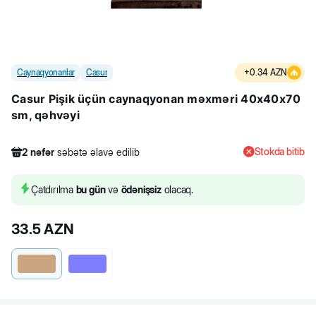
Caynaqyonanlar
Casur
+
0.34
AZN
Casur Pişik üçün caynaqyonan məxməri 40x40x70
sm, qəhvəyi
Stokda bitib
2
nəfər
səbətə əlavə edilib
226
nəfər
məhsula baxıb
1
nəfər
məhsulu alıb
Çatdırılma
bu gün
və
ödənişsiz
olacaq.
2
nəfər
səbətə əlavə edilib
33.5
AZN