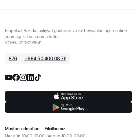
Biopet.az Bakıda fəaliyyət göstərən və ev heyvanları üçün online
zoomagazin və zoomarketdir.
VÖEN
:
2006199541
876
+
994 50 400 08 76
Müştəri xidmətləri
Filiallarımız
Hər gün 10:00-19:00
Hər gün 10:00-20:00