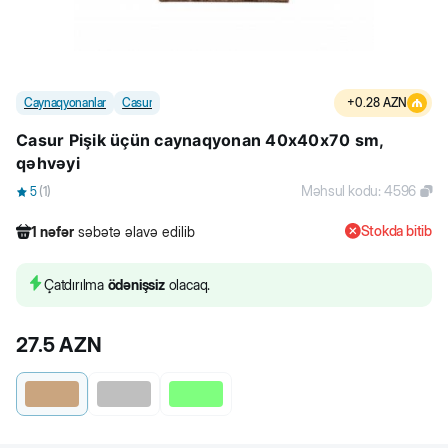
Caynaqyonanlar
Casur
+
0.28
AZN
Casur Pişik üçün caynaqyonan 40x40x70 sm,
qəhvəyi
Məhsul kodu
:
4596
5
(
1
)
Stokda bitib
1
nəfər
səbətə əlavə edilib
350
nəfər
məhsula baxıb
3
nəfər
məhsulu alıb
Çatdırılma
ödənişsiz
olacaq.
1
nəfər
səbətə əlavə edilib
27.5
AZN