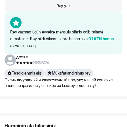
Rəy yaz
Hündürlüyü-70 sm
Alt blokun rəngi- qəhvəyi
Rəy yazmaq üçün əvvəlcə məhsulu sifariş edib istifadə
etməlisiniz. Rəy bildirdikdən sonra hesabınıza
0.1
AZN
bonus
əlavə olunacaq.
A****
25/11/2024
Təsdiqlənmiş alış
Mükafatlandırılmış rəy
Очень аккуратный и качественный продукт, нашей кошечке
очень понравилось, спасибо за быструю доставку!!
Həmçinin ala bilərsiniz