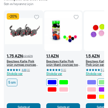
Sizin ev heyvanınız üçün
-
20
%
1.75
AZN
1.1
AZN
1.5
AZN
2.2
AZN
Beeztees Karlie Pişik
Beeztees Karlie Pişik
Beeztees Karlie
üçün yumşaq oyuncaq
üçün tikanlı oyuncaq top,
Pişik üçün parıltıl
siçan, boz 5 sm
3,5 sm (Göy)
oyuncaq top, 3,7
4.88
(
8
)
5
(
6
)
5
(
2
)
(Açıq yaşıl)
Stokda var
Stokda var
Stokda var
5 sm
Səbətə at
Səbətə at
Səbətə a