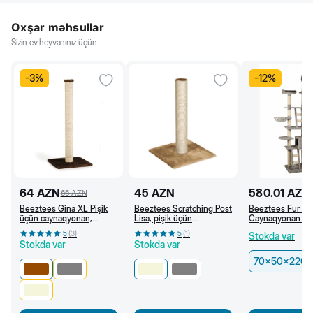
Oxşar məhsullar
Sizin ev heyvanınız üçün
-
3
%
-
12
%
64
AZN
45
AZN
580.01
AZN
66
AZN
Beeztees Gina XL Pişik
Beeztees Scratching Post
Beeztees Fur Ma
üçün caynaqyonan,
Lisa, pişik üçün
Caynaqyonan oy
40x40x90 sm, Qəhvəyi
caynaqyonan, 38x38x59
kompleksi, 70x
5
(
3
)
5
(
1
)
Stokda var
sm, Bej
260 sm
Stokda var
Stokda var
70x50x220-