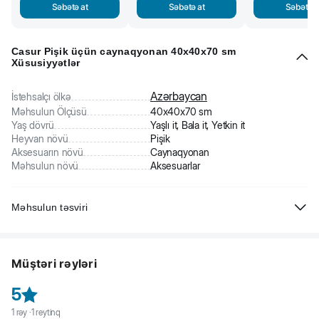
Səbətə at
Səbətə at
Səbətə a
Casur Pişik üçün caynaqyonan 40x40x70 sm
Xüsusiyyətlər
Azərbaycan
İstehsalçı ölkə
Məhsulun Ölçüsü
40x40x70 sm
Yaş dövrü
Yaşlı it, Bala it, Yetkin it
Heyvan növü
Pişik
Aksesuarın növü
Caynaqyonan
Məhsulun növü
Aksesuarlar
Məhsulun təsviri
Caynaqyonan sayəsində pişiklər yalnız enerjilərini sərf etmir,həm də
aktiv şəkildə böyüyən pəncələrini yeniləyərək bir növ manikür
Müştəri rəyləri
edirlər.Bu caynaqyonan pişiyinizin daimi istirahət yeri olacaq.
Alt blokun eni-40 sm
5
Alt blokun uzunluğu-40 sm
1
rəy ·
1
reytinq