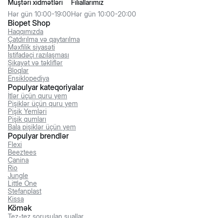
Müştəri xidmətləri
Filiallarımız
Hər gün 10:00-19:00
Hər gün 10:00-20:00
Biopet Shop
Haqqımızda
Çatdırılma və qaytarılma
Məxfilik siyasəti
İstifadəçi razılaşması
Şikayət və təkliflər
Bloqlar
Ensiklopediya
Populyar kateqoriyalar
İtlər üçün quru yem
Pişiklər üçün quru yem
Pişik Yemləri
Pişik qumları
Bala pişiklər üçün yem
Populyar brendlər
Flexi
Beeztees
Canina
Rio
Jungle
Little One
Stefanplast
Kissa
Kömək
Tez-tez soruşulan suallar