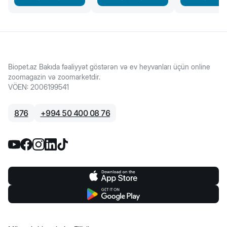
Biopet.az Bakıda fəaliyyət göstərən və ev heyvanları üçün online
zoomagazin və zoomarketdir.
VÖEN
:
2006199541
876
+
994 50 400 08 76