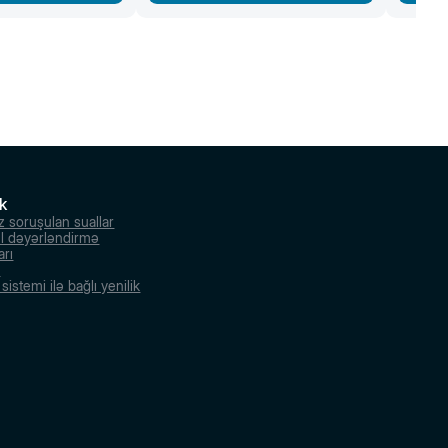
k
z soruşulan suallar
l dəyərləndirmə
arı
r
istemi ilə bağlı yenilik