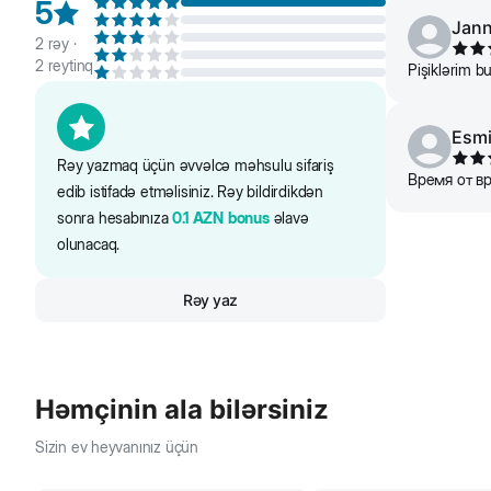
5
Jan
2
rəy ·
2
reytinq
Pişiklərim b
Esmi
Rəy yazmaq üçün əvvəlcə məhsulu sifariş
Время от в
edib istifadə etməlisiniz. Rəy bildirdikdən
sonra hesabınıza
0.1
AZN
bonus
əlavə
olunacaq.
Rəy yaz
Həmçinin ala bilərsiniz
Sizin ev heyvanınız üçün