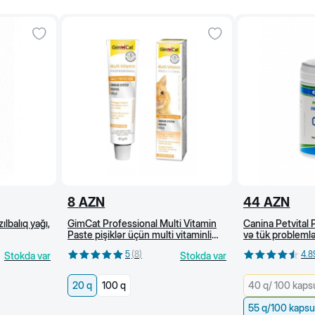
8
AZN
44
AZN
ılbalıq yağı,
GimCat Professional Multi Vitamin
Canina Petvital P
Paste pişiklər üçün multi vitaminli
və tük problemlə
pasta, 20 q
100 kapsul
5
(
8
)
4.8
Stokda var
Stokda var
20 q
100 q
40 q/ 100 kaps
55 q/100 kapsu