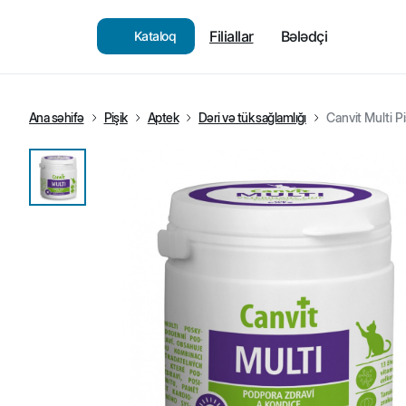
Filiallar
Bələdçi
Kataloq
Ana səhifə
Pişik
Aptek
Dəri və tük sağlamlığı
Canvit Multi P