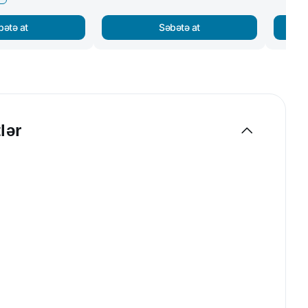
bətə at
Səbətə at
lər