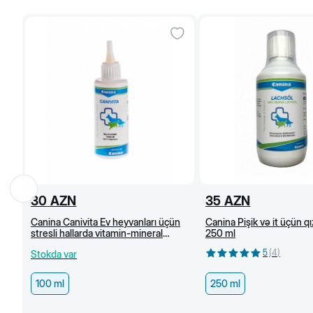
30
AZN
35
AZN
Canina Canivita Ev heyvanları üçün
Canina Pişik və it üçün qız
stresli hallarda vitamin-mineral
250 ml
toniki, 100 ml
5
(
4
)
Stokda var
100 ml
250 ml