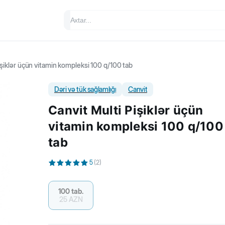
işiklər üçün vitamin kompleksi 100 q/100 tab
Dəri və tük sağlamlığı
Canvit
Canvit Multi Pişiklər üçün
vitamin kompleksi 100 q/100
tab
5
(
2
)
100 tab.
25
AZN