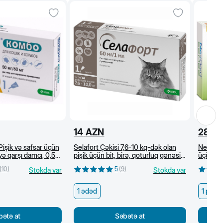
14
AZN
28.5
işik və safsar üçün
Selafort Çəkisi 7,6-10 kq-dək olan
Nexgard
yə qarşı damcı, 0,5
pişik üçün bit, birə, qoturluq gənəsi
üçün bit
və helmintlərə qarşı damcı
damcılar
(
10
)
5
(
9
)
Stokda var
Stokda var
ml)
1 ədəd
1 pipet
bətə at
Səbətə at