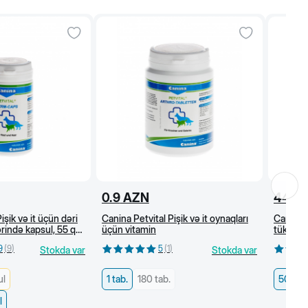
0.9
AZN
44
A
işik və it üçün dəri
Canina Petvital Pişik və it oynaqları
Canina P
rində kapsul, 55 q/
üçün vitamin
tükləri 
9
(
9
)
5
(
1
)
Stokda var
Stokda var
ul
1 tab.
180 tab.
50 tab.
l