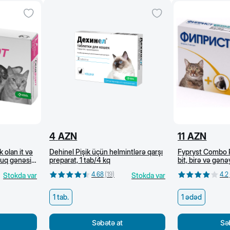
4
AZN
11
AZN
 olan it və
Dehinel Pişik üçün helmintlərə qarşı
Fypryst Combo P
rluq gənəsi
preparat, 1 tab/4 kq
bit, birə və gənə
cı
ml
4.68
(
19
)
4.2
Stokda var
Stokda var
1 tab.
1 ədəd
Səbətə at
Sə