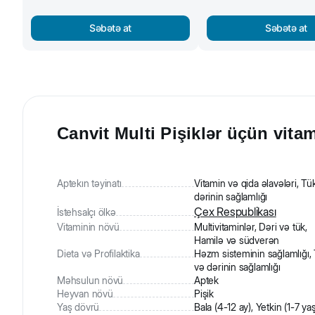
Səbətə at
Səbətə at
Canvit Multi Pişiklər üçün vita
Aptekın təyinatı
Vitamin və qida əlavələri, Tü
dərinin sağlamlığı
Çex Respublikası
İstehsalçı ölkə
Vitaminin növü
Multivitaminlər, Dəri və tük,
Hamilə və südverən
Dieta və Profilaktika
Həzm sisteminin sağlamlığı,
və dərinin sağlamlığı
Məhsulun növü
Aptek
Heyvan növü
Pişik
Yaş dövrü
Bala (4-12 ay), Yetkin (1-7 yaş