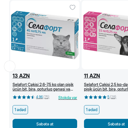
13
AZN
11
AZN
Selafort Çəkisi 2,6-7,5 kq olan pişik
Selafort Çəkisi 2,5 kq-dək
üçün bit, birə, qoturluq gənəsi və
pişik üçün bit, birə, qotu
helmintlərə qarşı damcı
və helmintlərə qarşı dam
4.96
(
75
)
5
(
28
)
Stokda var
1 ədəd
1 ədəd
Səbətə at
Səbətə at