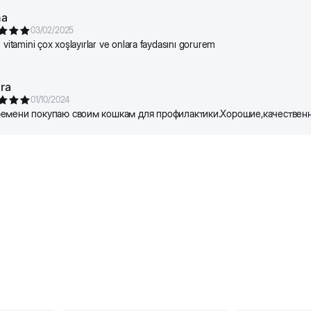
na
03/02/2025
u vitamini çox xoşlayırlar ve onlara faydasını gorurem
ra
01/10/2024
ремени покупаю своим кошкам для профилактики.Хорошие,качествен