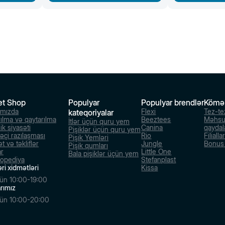
et Shop
Populyar
Populyar brendlər
Kömə
ımızda
Flexi
Tez-te
kateqoriyalar
rılma və qaytarılma
Beeztees
Məhsu
İtlər üçün quru yem
ik siyasəti
Canina
qaydal
Pişiklər üçün quru yem
dəçi razılaşması
Rio
Filialla
Pişik Yemləri
t və təkliflər
Jungle
Bonus s
Pişik qumları
ar
Little One
Bala pişiklər üçün yem
lopediya
Stefanplast
ri xidmətləri
Kissa
ün 10:00-19:00
larımız
ün 10:00-20:00