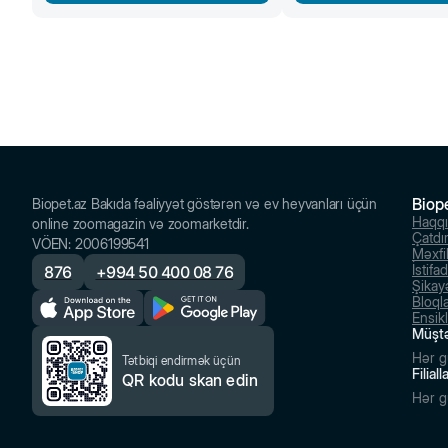
Biop
Biopet.az Bakıda fəaliyyət göstərən və ev heyvanları üçün
Haqq
online zoomagazin və zoomarketdir.
Çatdı
VÖEN
:
2006199541
Məxfil
İstifa
876
+
994 50 400 08 76
Şikayə
Bloql
Ensik
Müştə
Hər g
Tətbiqi endirmək üçün
Filial
QR kodu skan edin
Hər g