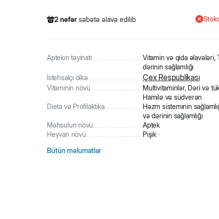
Stokd
2
nəfər
səbətə əlavə edilib
285
nəfər
məhsula baxıb
5
nəfər
məhsulu alıb
2
nəfər
səbətə əlavə edilib
Aptekın təyinatı
Vitamin və qida əlavələri,
dərinin sağlamlığı
Çex Respublikası
İstehsalçı ölkə
Vitaminin növü
Multivitaminlər, Dəri və tük
Hamilə və südverən
Dieta və Profilaktika
Həzm sisteminin sağlamlığ
və dərinin sağlamlığı
Məhsulun növü
Aptek
Heyvan növü
Pişik
Bütün məlumatlar