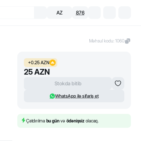
AZ
876
Məhsul kodu
:
1060
+
0.25
AZN
25
AZN
Stokda bitib
WhatsApp ilə sifariş et
Çatdırılma
bu gün
və
ödənişsiz
olacaq.