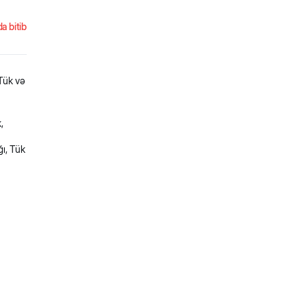
a bitib
 Tük və
,
ı, Tük