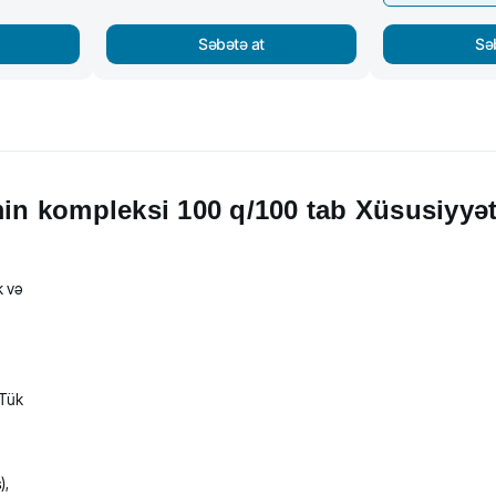
Səbətə at
Sə
min kompleksi 100 q/100 tab Xüsusiyyət
k və
 Tük
),