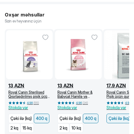
Oxşar məhsullar
Sizin ev heyvanınız üçün
13
AZN
13
AZN
17.9
AZN
Royal Canin Sterilised
Royal Canin Mother &
Royal Canin SC
Qısırlaşdırılmış pişik üçün
Babycat Hamilə və
Pişik üçün quru y
quru yem, 1 yaşdan, 400
südverən pişik və bala
yaşdan (kq)
4.98
(
55
)
4.96
(
26
)
4.96
(
q
pişik üçün quru yem (400
Stokda var
Stokda var
Stokda var
q)
Çəki ilə (kq)
400 q
Çəki ilə (kq)
400 q
Çəki ilə (kq)
2 kq
15 kq
2 kq
10 kq