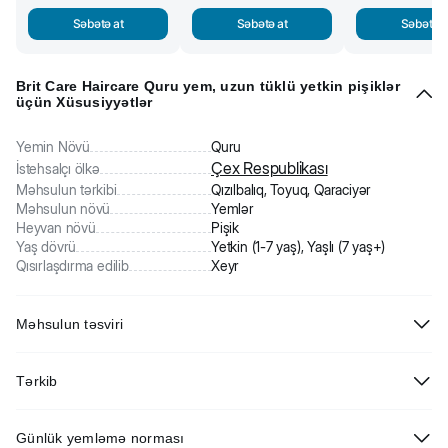
Səbətə at
Səbətə at
Səbətə a
Brit Care Hairсare Quru yem, uzun tüklü yetkin pişiklər
üçün Xüsusiyyətlər
Yemin Növü
Quru
Çex Respublikası
İstehsalçı ölkə
Məhsulun tərkibi
Qızılbalıq, Toyuq, Qaraciyər
Məhsulun növü
Yemlər
Heyvan növü
Pişik
Yaş dövrü
Yetkin (1-7 yaş), Yaşlı (7 yaş+)
Qısırlaşdırma edilib
Xeyr
Məhsulun təsviri
Brit Care Cat Grain Free Hair Care Healthy & Shiny Coat - uzun tüklü
Tərkib
yetkin pişiklər üçün, habelə tük örtüyü əlavə qulluq tələb edən
pişiklər üçün tam rasionlu quru yem. Qızılbalıq və toyuq əti ilə
Təzə qızılbalıq əti (26%), dehidratlaşdırılmış toyuq əti (26%), sarı
hipoallergik formula. Dəri sağlamlığı və tük parlaqlığı üçün vacib olan
Günlük yemləmə norması
noxud (14%), noxud (8%), toyuq piyi (tokoferollarla konservləşdirilmiş
Omeqa-3 və Omeqa-6 yağlı turşular ilə zəngindir.