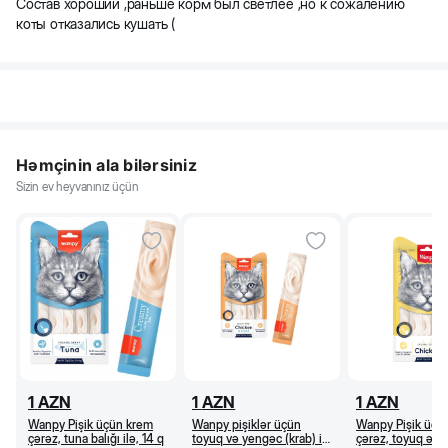
Состав хороший ,раньше корм был светлее ,но к сожалению
коты отказались кушать (
Həmçinin ala bilərsiniz
Sizin ev heyvanınız üçün
1
AZN
1
AZN
1
AZN
Wanpy Pişik üçün krem
Wanpy pişiklər üçün
Wanpy Pişik üçü
çərəz, tuna balığı ilə, 14 q
toyuq və yengəc (krab) ilə
çərəz, toyuq əti i