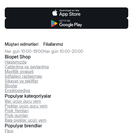
Müştəri xidmətləri
Filiallarımız
Hər gün 10:00-19:00
Hər gün 10:00-20:00
Biopet Shop
Haqqımızda
Çatdırılma və qaytarılma
Məxfilik siyasəti
İstifadəçi razılaşması
Şikayət və təkliflər
Bloqlar
Ensiklopediya
Populyar kateqoriyalar
İtlər üçün quru yem
Pişiklər üçün quru yem
Pişik Yemləri
Pişik qumları
Bala pişiklər üçün yem
Populyar brendlər
Flexi