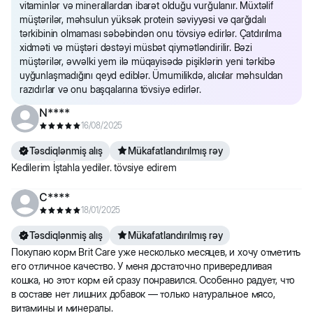
vitaminlər və minerallardan ibarət olduğu vurğulanır. Müxtəlif
müştərilər, məhsulun yüksək protein səviyyəsi və qarğıdalı
tərkibinin olmaması səbəbindən onu tövsiyə edirlər. Çatdırılma
xidməti və müştəri dəstəyi müsbət qiymətləndirilir. Bəzi
müştərilər, əvvəlki yem ilə müqayisədə pişiklərin yeni tərkibə
uyğunlaşmadığını qeyd ediblər. Ümumilikdə, alıcılar məhsuldan
razıdırlar və onu başqalarına tövsiyə edirlər.
N****
16/08/2025
Təsdiqlənmiş alış
Mükafatlandırılmış rəy
Kedilerim İştahla yediler. tövsiye edirem
С****
18/01/2025
Təsdiqlənmiş alış
Mükafatlandırılmış rəy
Покупаю корм Brit Care уже несколько месяцев, и хочу отметить
его отличное качество. У меня достаточно привередливая
кошка, но этот корм ей сразу понравился. Особенно радует, что
в составе нет лишних добавок — только натуральное мясо,
витамины и минералы.