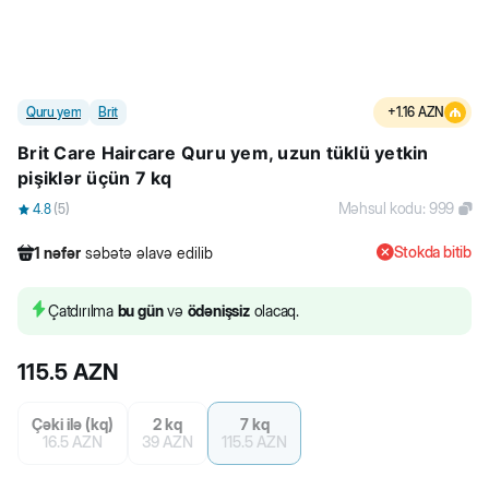
Quru yem
Brit
+
1.16
AZN
Brit Care Hairсare Quru yem, uzun tüklü yetkin
pişiklər üçün 7 kq
Məhsul kodu
:
999
4.8
(
5
)
Stokda bitib
1
nəfər
səbətə əlavə edilib
495
nəfər
məhsula baxıb
59
nəfər
məhsulu alıb
Çatdırılma
bu gün
və
ödənişsiz
olacaq.
1
nəfər
səbətə əlavə edilib
115.5
AZN
Çəki ilə (kq)
2 kq
7 kq
16.5
AZN
39
AZN
115.5
AZN