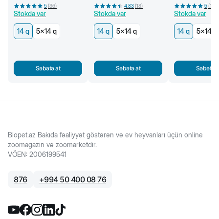
krem çərəz, 14 q
5
(
36
)
4.83
(
18
)
5
(
18
)
Stokda var
Stokda var
Stokda var
14 q
5x14 q
14 q
5x14 q
14 q
5x14 q
Səbətə at
Səbətə at
Səbətə a
Biopet.az Bakıda fəaliyyət göstərən və ev heyvanları üçün online
zoomagazin və zoomarketdir.
VÖEN
:
2006199541
876
+
994 50 400 08 76