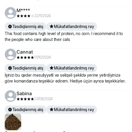
M****
22/11/2024
Təsdiqlənmiş alış
Mükafatlandırılmış rəy
This food contains high level of protein, no corn. I recommend it to
the people who care about their cats
Cannat
01/10/2024
Təsdiqlənmiş alış
Mükafatlandırılmış rəy
İşinizi bu qədər məsuliyyətli və səliqəli şəkildə yerine yetirdiyinizə
göre komandanıza teşekkür edirem. Hediye üçün ayrıca teşekkürler.
Sabina
23/09/2024
Təsdiqlənmiş alış
Mükafatlandırılmış rəy