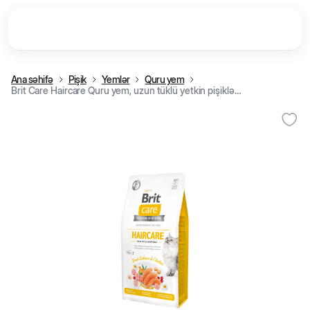
Ana səhifə
Pişik
Yemlər
Quru yem
Brit Care Hairсare Quru yem, uzun tüklü yetkin pişiklər üçün 7 kq