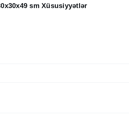
0x30x49 sm Xüsusiyyətlər
an, ekoloji cəhətdən təmiz təbii materiallardan hazırlanmışdır. Piş