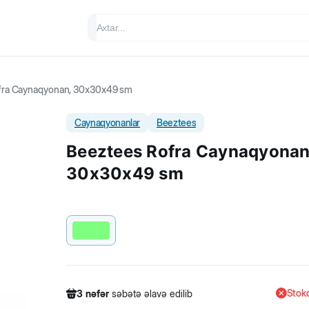
fra Caynaqyonan, 30x30x49 sm
Caynaqyonanlar
Beeztees
Beeztees Rofra Caynaqyonan
30x30x49 sm
Stokd
3
nəfər
səbətə əlavə edilib