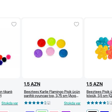
1.5
AZN
1.5
AZN
n tikanlı
Beeztees Karlie Flamingo Pişik üçün
Beeztees Pişik 
)
parıltılı oyuncaq top, 3,75 sm (Açıq
köpük, 3,5 sm (Q
yaşıl)
5
(
2
)
5
(
3
Stokda var
Stokda var