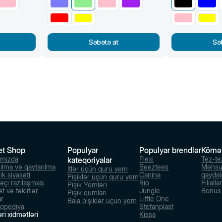
Səbətə at
Sə
et Shop
Populyar
Populyar brendlər
Kömə
ımızda
Flexi
Tez-te
kateqoriyalar
rılma və qaytarılma
Beeztees
Məhsu
İtlər üçün quru yem
ik siyasəti
Canina
qaydal
Pişiklər üçün quru yem
dəçi razılaşması
Rio
Filialla
Pişik Yemləri
t və təkliflər
Jungle
Bonus s
Pişik qumları
ar
Little One
Bala pişiklər üçün yem
lopediya
Stefanplast
ri xidmətləri
Kissa