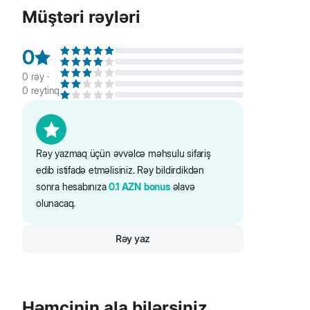
Müştəri rəyləri
0
0
rəy ·
0
reytinq
Rəy yazmaq üçün əvvəlcə məhsulu sifariş
edib istifadə etməlisiniz. Rəy bildirdikdən
sonra hesabınıza
0.1
AZN
bonus
əlavə
olunacaq.
Rəy yaz
Həmçinin ala bilərsiniz