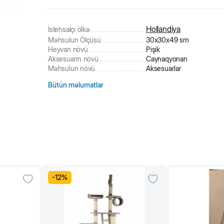
174
nəfər
məhsula baxıb
3
nəfər
məhsulu alıb
3
nəfər
səbətə əlavə edilib
Hollandiya
İstehsalçı ölkə
Məhsulun Ölçüsü
30x30x49 sm
Heyvan növü
Pişik
Aksesuarın növü
Caynaqyonan
Məhsulun növü
Aksesuarlar
Bütün məlumatlar
-
12
%