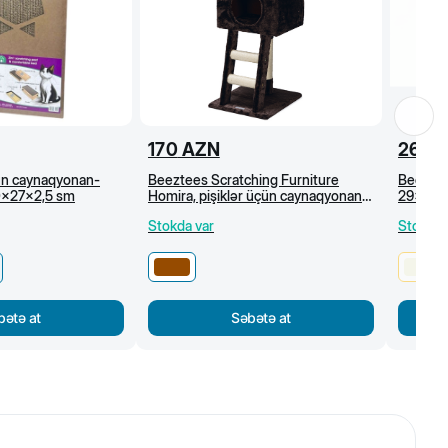
170
AZN
26.5
ün caynaqyonan-
Beeztees Scratching Furniture
Beeztee
60x27x2,5 sm
Homira, pişiklər üçün caynaqyonan
29x29x
ev, 40x35x110 sm, qəhvəyi
Stokda var
Stokda 
bətə at
Səbətə at