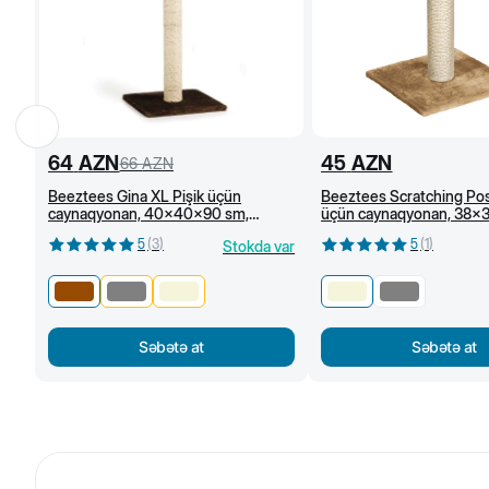
64
AZN
45
AZN
66
AZN
Beeztees Gina XL Pişik üçün
Beeztees Scratching Post
caynaqyonan, 40x40x90 sm,
üçün caynaqyonan, 38x
Qəhvəyi
Bej
5
(
3
)
5
(
1
)
Stokda var
Səbətə at
Səbətə at