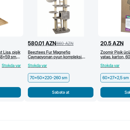
580.01
AZN
20.5
AZN
660
AZN
 Lisa, pişik
Beeztees Fur Magnefiq
Zoomir Pişik üç
38x59 sm,
Caynaqyonan oyun kompleksi,
yataq, karton, 
70x50x220-260 sm
Stokda var
Stokda var
Stokda var
70x50x220-260 sm
60x27x2,5 sm
Səbətə at
Sə