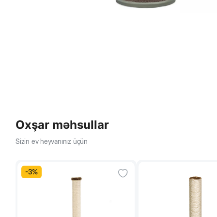
Oxşar məhsullar
Sizin ev heyvanınız üçün
-
3
%