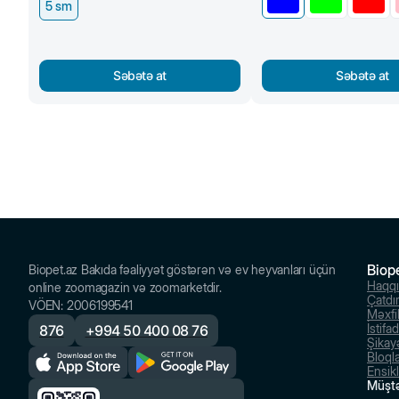
5 sm
Səbətə at
Səbətə at
Biop
Biopet.az Bakıda fəaliyyət göstərən və ev heyvanları üçün
Haqq
online zoomagazin və zoomarketdir.
Çatdı
VÖEN
:
2006199541
Məxfil
İstifa
876
+
994 50 400 08 76
Şikayə
Bloql
Ensik
Müştə