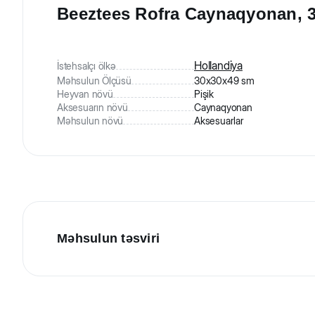
Beeztees Rofra Caynaqyonan, 3
Hollandiya
İstehsalçı ölkə
Məhsulun Ölçüsü
30x30x49 sm
Heyvan növü
Pişik
Aksesuarın növü
Caynaqyonan
Məhsulun növü
Aksesuarlar
Məhsulun təsviri
Beeztees Rofra - pişiklər üçün caynaqyonan. Dəniz otund
Neytral rənglər bütün interyerlər üçün uyğun gələcək.