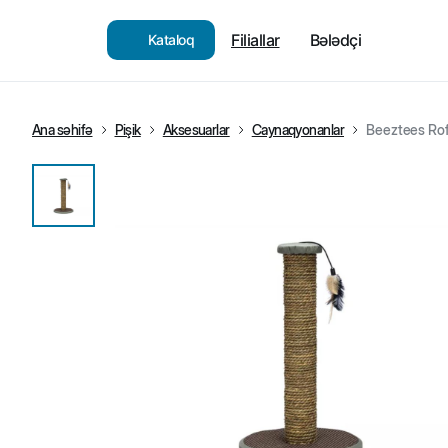
Filiallar
Bələdçi
Kataloq
Ana səhifə
Pişik
Aksesuarlar
Caynaqyonanlar
Beeztees Ro