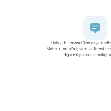
Hələ ki, bu məhsul üzrə dəyərləndi
Məhsulu indi sifariş verin və ilk rəyi si
digər müştərilərə köməkçi ol