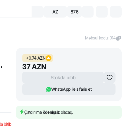
AZ
876
Məhsul kodu
:
914
+
0.74
AZN
,
37
AZN
Stokda bitib
WhatsApp ilə sifariş et
Çatdırılma
ödənişsiz
olacaq.
a bitib