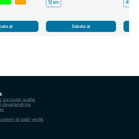
12 sm
45,5 s
bətə at
Səbətə at
k
z soruşulan suallar
l dəyərləndirmə
arı
r
istemi ilə bağlı yenilik