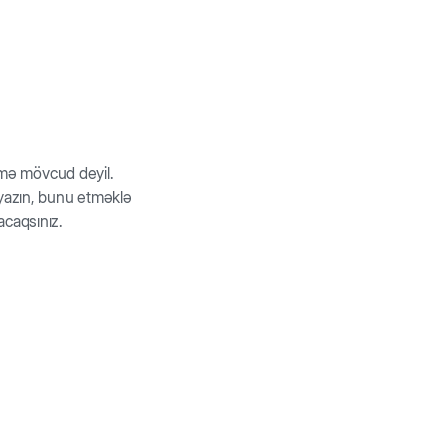
rmə mövcud deyil.
z yazın, bunu etməklə
acaqsınız.