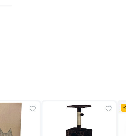
-
20
%