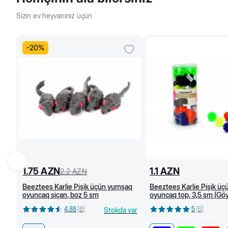
Sizin ev heyvanınız üçün
-
20
%
1.75
AZN
1.1
AZN
2.2
AZN
Beeztees Karlie Pişik üçün yumşaq
Beeztees Karlie Pişik üçü
oyuncaq siçan, boz 5 sm
oyuncaq top, 3,5 sm (Göy
4.88
(
8
)
5
(
6
)
Stokda var