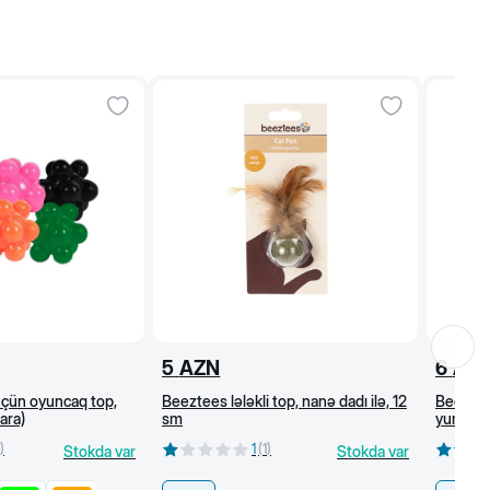
5
AZN
6
AZ
üçün oyuncaq top,
Beeztees lələkli top, nanə dadı ilə, 12
Beeztees
ara)
sm
yumşaq 
)
1
(
1
)
Stokda var
Stokda var