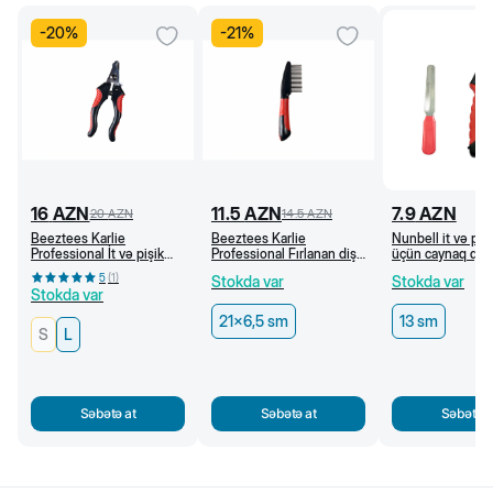
-
20
%
-
21
%
16
AZN
11.5
AZN
7.9
AZN
20
AZN
14.5
AZN
Beeztees Karlie
Beeztees Karlie
Nunbell it və pişi
Professional İt və pişik
Professional Fırlanan dişli
üçün caynaq qayç
üçün caynaq qayçısı (L)
daraq, 21 x 6,5 sm
5
(
1
)
Stokda var
Stokda var
Stokda var
21x6,5 sm
13 sm
S
L
Səbətə at
Səbətə at
Səbətə a