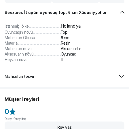
Beeztees İt üçün oyuncaq top, 6 sm Xüsusiyyətlər
Hollandiya
İstehsalçı ölkə
Oyuncaqın növü
Top
Məhsulun Ölçüsü
6 sm
Material
Rezin
Məhsulun növü
Aksesuarlar
Aksesuarın növü
Oyuncaq
Heyvan növü
İt
Məhsulun təsviri
Beeztees İt üçün oyuncaq top. Davamlı rəngli rezindən hazırlanıb.
Oyun vərdişlərini inkişaf etməyə kömək edir. Bütün yaş itlər üçün
Müştəri rəyləri
uyğundur. Sağlamlıq üçün zərərsiz və təhlükəsizdir.
0
0
rəy ·
0
reytinq
Rəy yaz