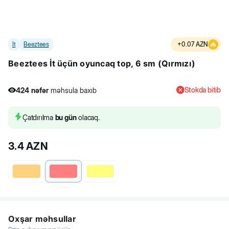
İt
Beeztees
+
0.07
AZN
Beeztees İt üçün oyuncaq top, 6 sm (Qırmızı)
Stokda bitib
424
nəfər
məhsula baxıb
3
nəfər
məhsulu alıb
424
nəfər
məhsula baxıb
Çatdırılma
bu gün
olacaq.
3.4
AZN
Oxşar məhsullar