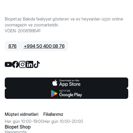
Biopet.az Bakıda fəaliyyət göstərən və ev heyvanları üçün online
zoomagazin və zoomarketdir.
VÖEN
:
2006199541
876
+
994 50 400 08 76
Müştəri xidmətləri
Filiallarımız
Hər gün 10:00-19:00
Hər gün 10:00-20:00
Biopet Shop
Haqqımızda