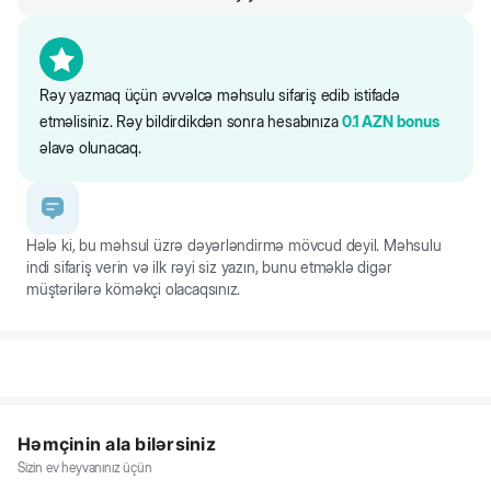
Rəy yazmaq üçün əvvəlcə məhsulu sifariş edib istifadə
etməlisiniz. Rəy bildirdikdən sonra hesabınıza
0.1
AZN
bonus
əlavə olunacaq.
Hələ ki, bu məhsul üzrə dəyərləndirmə mövcud deyil. Məhsulu
indi sifariş verin və ilk rəyi siz yazın, bunu etməklə digər
müştərilərə köməkçi olacaqsınız.
Həmçinin ala bilərsiniz
Sizin ev heyvanınız üçün