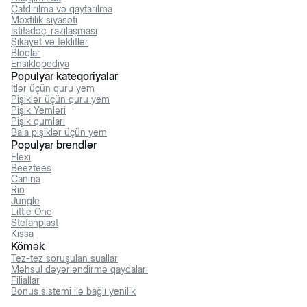
Çatdırılma və qaytarılma
Məxfilik siyasəti
İstifadəçi razılaşması
Şikayət və təkliflər
Bloqlar
Ensiklopediya
Populyar kateqoriyalar
İtlər üçün quru yem
Pişiklər üçün quru yem
Pişik Yemləri
Pişik qumları
Bala pişiklər üçün yem
Populyar brendlər
Flexi
Beeztees
Canina
Rio
Jungle
Little One
Stefanplast
Kissa
Kömək
Tez-tez soruşulan suallar
Məhsul dəyərləndirmə qaydaları
Filiallar
Bonus sistemi ilə bağlı yenilik