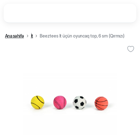
Ana səhifə
İt
Beeztees İt üçün oyuncaq top, 6 sm (Qırmızı)