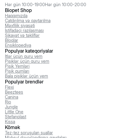
Hər gün 10:00-19:00
Hər gün 10:00-20:00
Biopet Shop
Haqqımızda
Çatdırılma və qaytarılma
Məxfilik siyasəti
İstifadəçi razılaşması
Şikayət və təkliflər
Bloqlar
Ensiklopediya
Populyar kateqoriyalar
İtlər üçün quru yem
Pişiklər üçün quru yem
Pişik Yemləri
Pişik qumları
Bala pişiklər üçün yem
Populyar brendlər
Flexi
Beeztees
Canina
Rio
Jungle
Little One
Stefanplast
Kissa
Kömək
Tez-tez soruşulan suallar
Məhsul dəyərləndirmə qaydaları