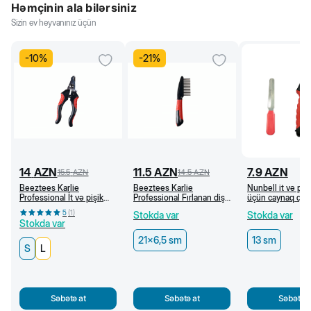
Həmçinin ala bilərsiniz
Sizin ev heyvanınız üçün
-
10
%
-
21
%
14
AZN
11.5
AZN
7.9
AZN
15.5
AZN
14.5
AZN
Beeztees Karlie
Beeztees Karlie
Nunbell it və pişi
Professional İt və pişik
Professional Fırlanan dişli
üçün caynaq qayç
üçün caynaq qayçısı (S)
daraq, 21 x 6,5 sm
5
(
1
)
Stokda var
Stokda var
Stokda var
21x6,5 sm
13 sm
S
L
Səbətə at
Səbətə at
Səbətə a