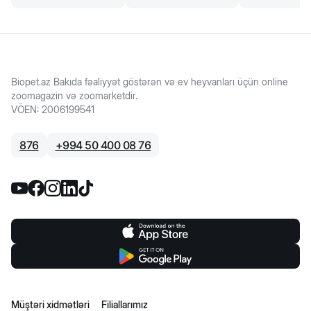
Biopet.az Bakıda fəaliyyət göstərən və ev heyvanları üçün online
zoomagazin və zoomarketdir.
VÖEN
:
2006199541
876
+
994 50 400 08 76
Müştəri xidmətləri
Filiallarımız