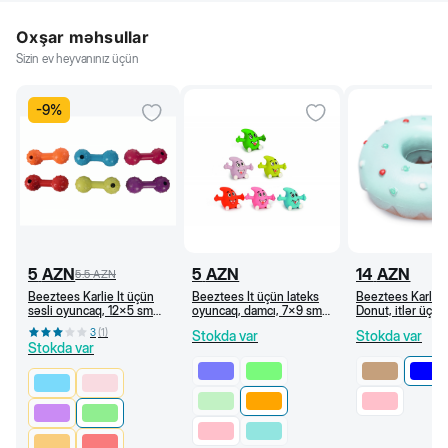
Oxşar məhsullar
Sizin ev heyvanınız üçün
-
9
%
5
AZN
5
AZN
14
AZN
5.5
AZN
Beeztees Karlie İt üçün
Beeztees İt üçün lateks
Beeztees Karlie 
səsli oyuncaq, 12x5 sm
oyuncaq, damcı, 7x9 sm
Donut, itlər üçün
(Açıq yaşıl)
(Narıncı)
ponçik oyuncağı,
3
(
1
)
Stokda var
Stokda var
sm, açıq mavi
Stokda var