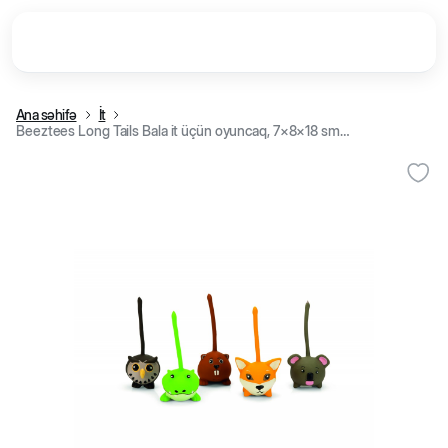
Ana səhifə
İt
Beeztees Long Tails Bala it üçün oyuncaq, 7×8×18 sm (siçan)