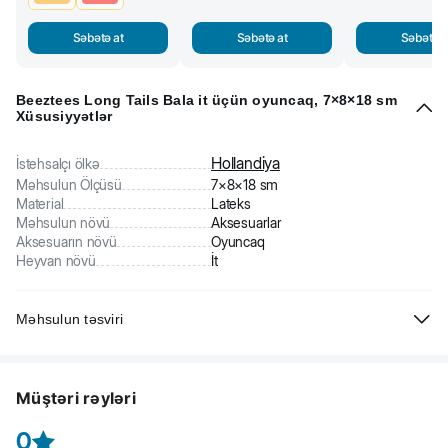
Səbətə at
Səbətə at
Səbətə a
Beeztees Long Tails Bala it üçün oyuncaq, 7×8×18 sm
Xüsusiyyətlər
Hollandiya
İstehsalçı ölkə
Məhsulun Ölçüsü
7×8×18 sm
Material
Lateks
Məhsulun növü
Aksesuarlar
Aksesuarın növü
Oyuncaq
Heyvan növü
İt
Məhsulun təsviri
Beeztees Long Tails bala it üçün oyuncaq. Lateksdən hazırlanıb.
Tütək oyunu daha da əyləncəli edəcəkdir.
Müştəri rəyləri
0