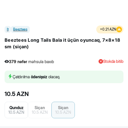
İt
Beeztees
+
0.21
AZN
Beeztees Long Tails Bala it üçün oyuncaq, 7×8×18
sm (siçan)
Stokda bitib
379
nəfər
məhsula baxıb
1
nəfər
məhsulu alıb
379
nəfər
məhsula baxıb
Çatdırılma
ödənişsiz
olacaq.
10.5
AZN
Qunduz
Siçan
Siçan
10.5
AZN
10.5
AZN
10.5
AZN