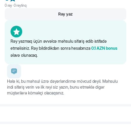
0
rəy ·
0
reytinq
Rəy yaz
Rəy yazmaq üçün əvvəlcə məhsulu sifariş edib istifadə
etməlisiniz. Rəy bildirdikdən sonra hesabınıza
0.1
AZN
bonus
əlavə olunacaq.
Hələ ki, bu məhsul üzrə dəyərləndirmə mövcud deyil. Məhsulu
indi sifariş verin və ilk rəyi siz yazın, bunu etməklə digər
müştərilərə köməkçi olacaqsınız.