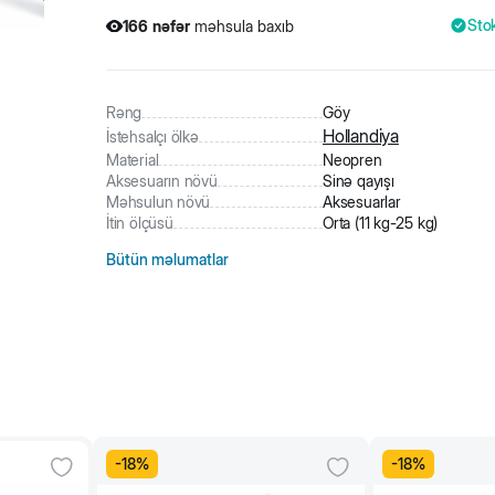
Sto
166
nəfər
məhsula baxıb
Rəng
Göy
Hollandiya
İstehsalçı ölkə
Material
Neopren
Aksesuarın növü
Sinə qayışı
Məhsulun növü
Aksesuarlar
İtin ölçüsü
Orta (11 kg-25 kg)
Bütün məlumatlar
-
18
%
-
18
%