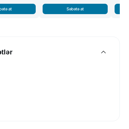
bətə at
Səbətə at
tlər