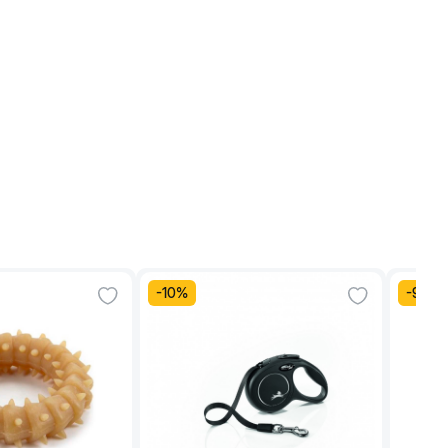
-
10
%
-
9
%