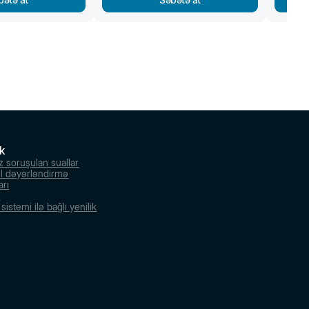
k
z soruşulan suallar
l dəyərləndirmə
arı
r
istemi ilə bağlı yenilik