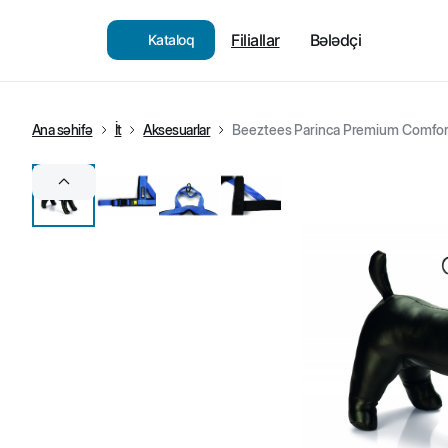
Filiallar
Bələdçi
Kataloq
Ana səhifə
İt
Aksesuarlar
Beeztees Parinca Premium Comfort 