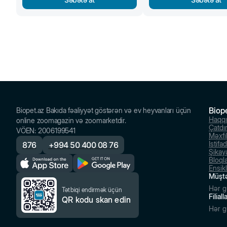
Biop
Biopet.az Bakıda fəaliyyət göstərən və ev heyvanları üçün
Haqq
online zoomagazin və zoomarketdir.
Çatdı
VÖEN
:
2006199541
Məxfil
İstifa
876
+
994 50 400 08 76
Şikayə
Bloql
Ensik
Müştə
Hər g
Tətbiqi endirmək üçün
Filial
QR kodu skan edin
Hər g