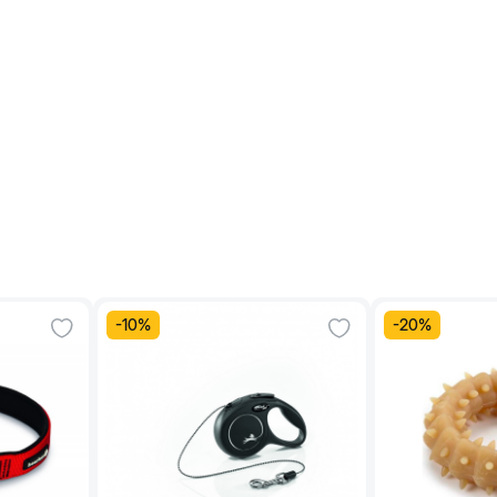
-
10
%
-
20
%