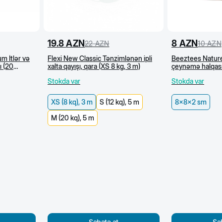
19.8
AZN
8
AZN
22
AZN
10
AZN
m İtlər və
Flexi New Classic Tənzimlənən ipli
Beeztees Naturel
ı (20
xalta qayışı, qara (XS 8 kg, 3 m)
çeynəmə halqas
Stokda var
Stokda var
XS (8 kq), 3 m
S (12 kq), 5 m
8x8x2 sm
M (20 kq), 5 m
Səbətə at
Sə