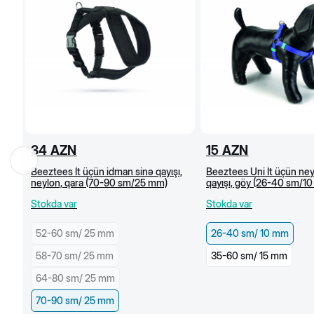
34
AZN
15
AZN
Beeztees İt üçün idman sinə qayışı,
Beeztees Uni İt üçün ney
neylon, qara (70-90 sm/25 mm)
qayışı, göy (26-40 sm/1
Stokda var
Stokda var
52-60 sm/ 25 mm
26-40 sm/ 10 mm
58-70 sm/ 25 mm
35-60 sm/ 15 mm
64-80 sm/ 25 mm
70-90 sm/ 25 mm