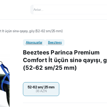
İt üçün sinə qayışı, göy (52-62 sm/25 mm)
Aksesuarlar
Beeztees
Beeztees Parinca Premium
Comfort İt üçün sinə qayışı, 
(52-62 sm/25 mm)
52-62 sm/ 25 mm
36
AZN