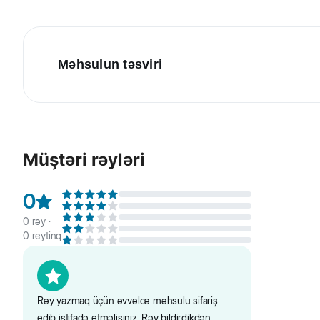
Məhsulun təsviri
Beeztees Parinca Premium Comfort İt üçün sinə qayışı,
asanlıqla tənzimlənir. Xalta qayışı üçün halqa ilə təchiz 
Müştəri rəyləri
0
0
rəy ·
0
reytinq
Rəy yazmaq üçün əvvəlcə məhsulu sifariş
edib istifadə etməlisiniz. Rəy bildirdikdən