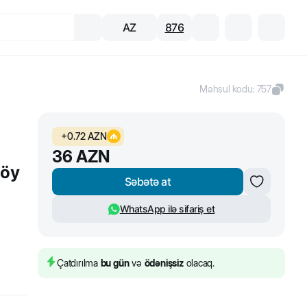
AZ
876
Məhsul kodu
:
757
+
0.72
AZN
36
AZN
göy
Səbətə at
WhatsApp ilə sifariş et
Çatdırılma
bu gün
və
ödənişsiz
olacaq.