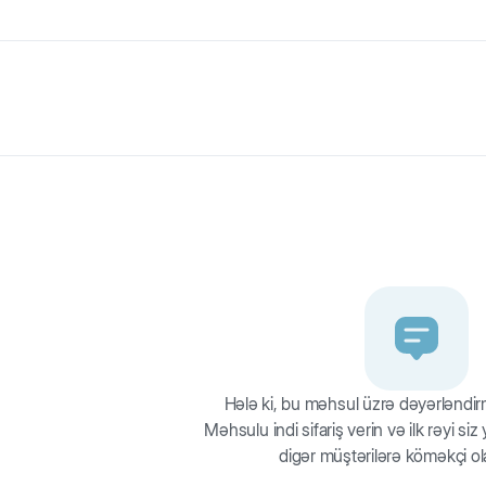
 göy. Tez quruyan və çirkədavamlı material olan neoprendən hazırla
edilib. İşıqəksetdirən elementlər qaranlıqda təhlükəsizliyi təmin edir.
Hələ ki, bu məhsul üzrə dəyərləndi
Məhsulu indi sifariş verin və ilk rəyi si
digər müştərilərə köməkçi ol