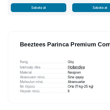
Səbətə at
Səbətə at
Beeztees Parinca Premium Comfo
Rəng
Göy
Hollandiya
İstehsalçı ölkə
Material
Neopren
Aksesuarın növü
Sinə qayışı
Məhsulun növü
Aksesuarlar
İtin ölçüsü
Orta (11 kg-25 kg)
Heyvan növü
İt