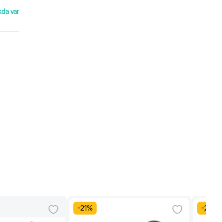
kda var
-
21
%
-
21
%