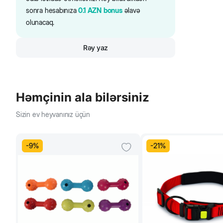
sonra hesabınıza
0.1
AZN
bonus
əlavə
olunacaq.
Rəy yaz
Həmçinin ala bilərsiniz
Sizin ev heyvanınız üçün
-
9
%
-
21
%