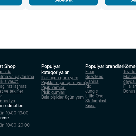
et Shop
Populyar
Populyar brendlər
Kömə
ımızda
Flexi
Tez-te
kateqoriyalar
rılma və qaytarılma
Beeztees
Məhsu
İtlər üçün quru yem
ik siyasəti
Canina
qaydal
Pişiklər üçün quru yem
dəçi razılaşması
Rio
Filialla
Pişik Yemləri
t və təkliflər
Jungle
Bonus s
Pişik qumları
ar
Little One
Bala pişiklər üçün yem
lopediya
Stefanplast
ri xidmətləri
Kissa
ün 10:00-19:00
larımız
ün 10:00-20:00