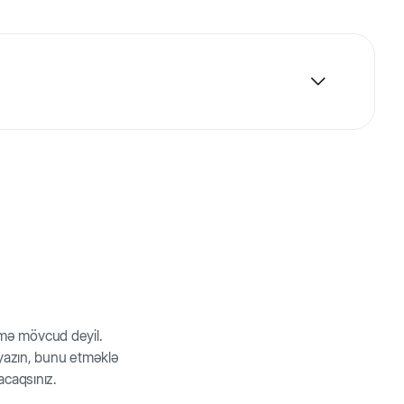
nıb. Gəzintilər üçün mükəmməldir. Yapışqan bənd ilə
rmə mövcud deyil.
z yazın, bunu etməklə
acaqsınız.