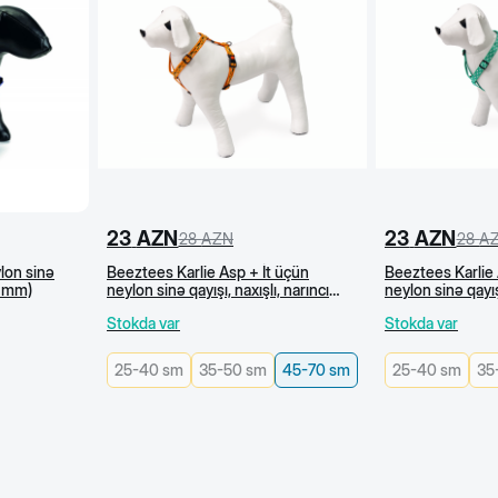
23
AZN
23
AZN
28
AZN
28
A
lon sinə
Beeztees Karlie Asp + İt üçün
Beeztees Karlie 
0 mm)
neylon sinə qayışı, naxışlı, narıncı
neylon sinə qayışı
(45-70 sm)
70 sm
Stokda var
Stokda var
25-40 sm
35-50 sm
45-70 sm
25-40 sm
35