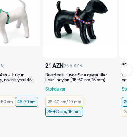
21
AZN
13
AZ
ZN
26.5
AZN
Asp + İt üçün
Beeztees Huvos Sinə qayışı, itlər
Beeztee
, naxışlı, yaşıl 45-
üçün, neylon (35-60 sm/15 mm)
qayışı,
Stokda var
Stokda 
-50 sm
45-70 sm
26-40 sm/ 10 mm
26-40
35-60 sm/ 15 mm
35-60