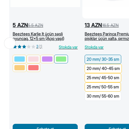
5
AZN
13
AZN
5.5
AZN
16.5
AZN
Beeztees Karlie İt üçün səsli
Beeztees Parinca Premiu
oyuncaq, 12x5 sm (Açıq yaşıl)
pişiklər üçün xalta, qırmız
mm/30-35 sm)
3
(
1
)
Stokda var
Stokda var
20 mm/ 30-35 sm
20 mm/ 40-45 sm
25 mm/ 45-50 sm
25 mm/ 50-55 sm
30 mm/ 55-60 sm
Səbətə at
Səbətə at