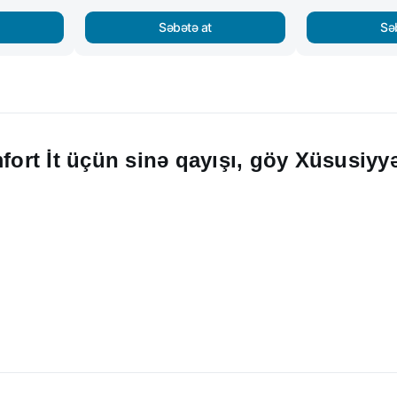
Səbətə at
Sə
rt İt üçün sinə qayışı, göy Xüsusiyyə