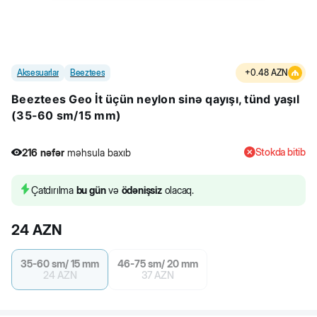
Aksesuarlar
Beeztees
+
0.48
AZN
Beeztees Geo İt üçün neylon sinə qayışı, tünd yaşıl
(35-60 sm/15 mm)
Stokda bitib
216
nəfər
məhsula baxıb
Çatdırılma
bu gün
və
ödənişsiz
olacaq.
24
AZN
35-60 sm/ 15 mm
46-75 sm/ 20 mm
24
AZN
37
AZN