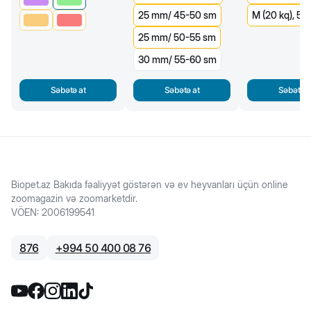
25 mm/ 45-50 sm
M (20 kq), 5 
25 mm/ 50-55 sm
30 mm/ 55-60 sm
Səbətə at
Səbətə at
Səbətə a
Biopet.az Bakıda fəaliyyət göstərən və ev heyvanları üçün online
zoomagazin və zoomarketdir.
VÖEN
:
2006199541
876
+
994 50 400 08 76