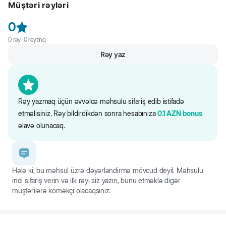
Müştəri rəyləri
geyilir. Sinə qayışını Beeztees-in müxtəlif neylon xalta qayışları ilə
uyğunlaşdırmaq olar.
0
0
rəy ·
0
reytinq
Rəy yaz
Rəy yazmaq üçün əvvəlcə məhsulu sifariş edib istifadə
etməlisiniz. Rəy bildirdikdən sonra hesabınıza
0.1
AZN
bonus
əlavə olunacaq.
Hələ ki, bu məhsul üzrə dəyərləndirmə mövcud deyil. Məhsulu
indi sifariş verin və ilk rəyi siz yazın, bunu etməklə digər
müştərilərə köməkçi olacaqsınız.