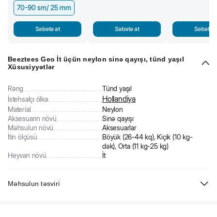
70-90 sm/ 25 mm
Səbətə at
Səbətə at
Səbətə a
Beeztees Geo İt üçün neylon sinə qayışı, tünd yaşıl
Xüsusiyyətlər
Rəng
Tünd yaşıl
Hollandiya
İstehsalçı ölkə
Material
Neylon
Aksesuarın növü
Sinə qayışı
Məhsulun növü
Aksesuarlar
İtin ölçüsü
Böyük (26-44 kq), Kiçik (10 kg-
dək), Orta (11 kg-25 kg)
Heyvan növü
İt
Məhsulun təsviri
Beeztees Geo - it üçün sinə qayışı. Neylondan hazırlanıb. Praktik və
rahatdır. Ölçüsü asan tənzimlənir. İtə bədəninə neylon kəmərlər ilə