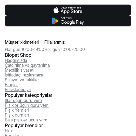
Müştəri xidmətləri
Filiallarımız
Hər gün 10:00-19:00
Hər gün 10:00-20:00
Biopet Shop
Haqqımızda
Çatdırılma və qaytarılma
Məxfilik siyasəti
İstifadəçi razılaşması
Şikayət və təkliflər
Bloqlar
Ensiklopediya
Populyar kateqoriyalar
İtlər üçün quru yem
Pişiklər üçün quru yem
Pişik Yemləri
Pişik qumları
Bala pişiklər üçün yem
Populyar brendlər
Flexi
Beeztees