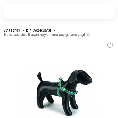
Ana səhifə
İt
Aksesuarlar
Beeztees Geo İt üçün neylon sinə qayışı, tünd yaşıl (35-60 sm/15 mm)