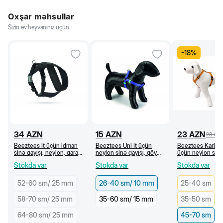
Oxşar məhsullar
Sizin ev heyvanınız üçün
-
18
%
34
AZN
15
AZN
23
AZN
28
AZ
Beeztees İt üçün idman
Beeztees Uni İt üçün
Beeztees Karlie 
sinə qayışı, neylon, qara
neylon sinə qayışı, göy
üçün neylon sinə
(70-90 sm/25 mm)
(26-40 sm/10 mm)
naxışlı, narıncı 
Stokda var
Stokda var
Stokda var
52-60 sm/ 25 mm
26-40 sm/ 10 mm
25-40 sm
58-70 sm/ 25 mm
35-60 sm/ 15 mm
35-50 sm
64-80 sm/ 25 mm
45-70 sm