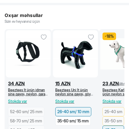
Oxşar məhsullar
Sizin ev heyvanınız üçün
-
18
%
34
AZN
15
AZN
23
AZN
28
AZ
Beeztees İt üçün idman
Beeztees Uni İt üçün
Beeztees Karlie 
sinə qayışı, neylon, qara
neylon sinə qayışı, göy
üçün neylon sinə
(70-90 sm/25 mm)
(26-40 sm/10 mm)
naxışlı, yaşıl 45
Stokda var
Stokda var
Stokda var
52-60 sm/ 25 mm
26-40 sm/ 10 mm
25-40 sm
58-70 sm/ 25 mm
35-60 sm/ 15 mm
35-50 sm