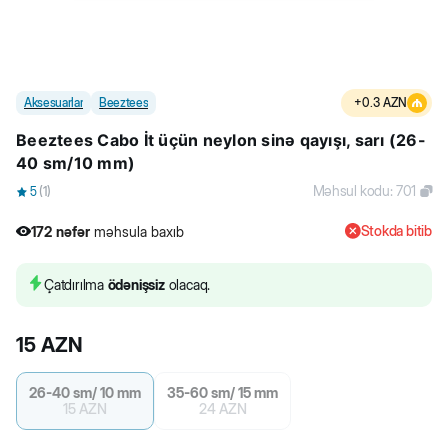
Aksesuarlar
Beeztees
+
0.3
AZN
Beeztees Cabo İt üçün neylon sinə qayışı, sarı (26-
40 sm/10 mm)
Məhsul kodu
:
701
5
(
1
)
Stokda bitib
172
nəfər
məhsula baxıb
2
nəfər
məhsulu alıb
172
nəfər
məhsula baxıb
Çatdırılma
ödənişsiz
olacaq.
15
AZN
26-40 sm/ 10 mm
35-60 sm/ 15 mm
15
AZN
24
AZN