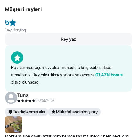
Neylondan hazırlanıb. Rahat knopka ilə bağlanır.
Müştəri rəyləri
5
1
rəy ·
1
reytinq
Rəy yaz
Rəy yazmaq üçün əvvəlcə məhsulu sifariş edib istifadə
etməlisiniz. Rəy bildirdikdən sonra hesabınıza
0.1
AZN
bonus
əlavə olunacaq.
Tuna
25/04/2026
Təsdiqlənmiş alış
Mükafatlandırılmış rəy
Mohkem sine qayışl axtarırdım hemde rahat superdir hemisekii kimi