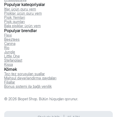
Populyar kateqoriyalar
İtlər üçün quru yem
Pişiklər üçün quru yem
Pişik Yemləri
Pişik qumları
Bala pişiklər üçün yem
Populyar brendlər
Flexi
Beeztees
Canina
Rio
Jungle
Little One
Stefanplast
Kissa
Kömək
Tez-tez soruşulan suallar
Məhsul dəyərləndirmə qaydaları
Filiallar
Bonus sistemi ilə bağlı yenilik
©
2026
Biopet Shop. Bütün hüquqları qorunur.