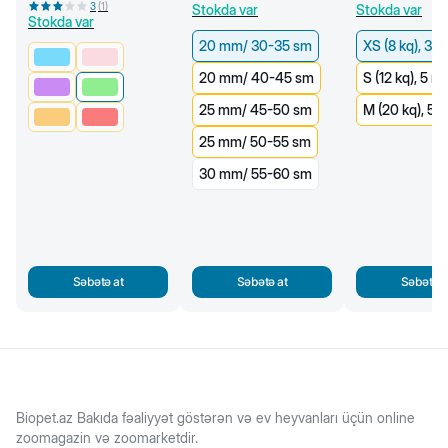
3
(
1
)
Stokda var
Stokda var
mm/30-35 sm)
Stokda var
20 mm/ 30-35 sm
XS (8 kq), 3 m
20 mm/ 40-45 sm
S (12 kq), 5 m
25 mm/ 45-50 sm
M (20 kq), 5 
25 mm/ 50-55 sm
30 mm/ 55-60 sm
Səbətə at
Səbətə at
Səbətə a
Biopet.az Bakıda fəaliyyət göstərən və ev heyvanları üçün online
zoomagazin və zoomarketdir.