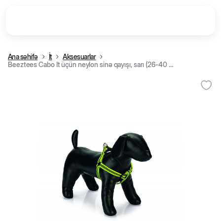
Ana səhifə
İt
Aksesuarlar
Beeztees Cabo İt üçün neylon sinə qayışı, sarı (26-40 sm/10 mm)