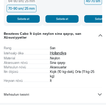
64-80 sm/ 25 mm
45-70 sm
70-90 sm/ 25 mm
Səbətə at
Səbətə at
Səbətə a
Beeztees Cabo İt üçün neylon sinə qayışı, sarı
Xüsusiyyətlər
Rəng
Sarı
Hollandiya
İstehsalçı ölkə
Material
Neylon
Aksesuarın növü
Sinə qayışı
Məhsulun növü
Aksesuarlar
İtin ölçüsü
Kiçik (10 kg-dək), Orta (11 kg-25
kg)
Heyvan növü
İt
Məhsulun təsviri
Beeztees Cabo İt üçün neylon sinə qayışı, sarı. İşıqəksetdirən.