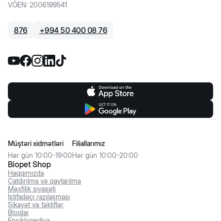
VÖEN
:
2006199541
876
+
994 50 400 08 76
Müştəri xidmətləri
Filiallarımız
Hər gün 10:00-19:00
Hər gün 10:00-20:00
Biopet Shop
Haqqımızda
Çatdırılma və qaytarılma
Məxfilik siyasəti
İstifadəçi razılaşması
Şikayət və təkliflər
Bloqlar
Ensiklopediya