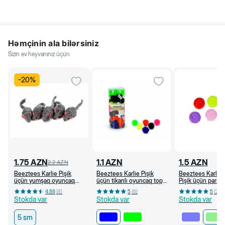
Həmçinin ala bilərsiniz
Sizin ev heyvanınız üçün
-
20
%
1.75
AZN
1.1
AZN
1.5
AZN
2.2
AZN
Beeztees Karlie Pişik
Beeztees Karlie Pişik
Beeztees Karlie
üçün yumşaq oyuncaq
üçün tikanlı oyuncaq top,
Pişik üçün parıltıl
siçan, boz 5 sm
3,5 sm (Göy)
oyuncaq top, 3,7
4.88
(
8
)
5
(
6
)
5
(
2
)
(Açıq yaşıl)
Stokda var
Stokda var
Stokda var
5 sm