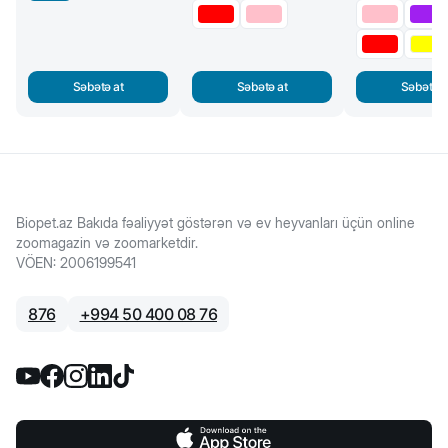
Səbətə at
Səbətə at
Səbətə a
Biopet.az Bakıda fəaliyyət göstərən və ev heyvanları üçün online
zoomagazin və zoomarketdir.
VÖEN
:
2006199541
876
+
994 50 400 08 76