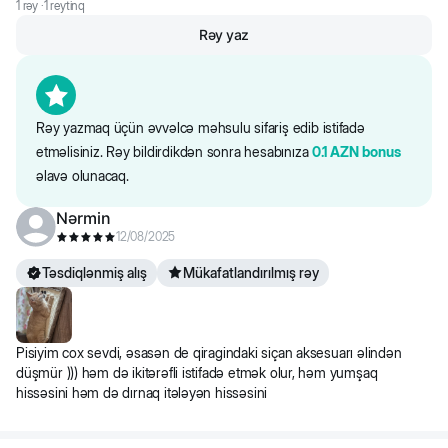
- evdə daha az yer tutur
1
rəy ·
1
reytinq
Rəy yaz
- lazım olduqda rahatlıqla yerini dəyişə bilərsiniz
- caynaqların yonulmasını təmin edən təbii sizaldan hazırlanır
- xalça üzərində və ya ümumiyyətlə horizontal vəziyyətdə
caynaqlarını yonmağı xoşlayan pişiklər üçün uyğundur
Rəy yazmaq üçün əvvəlcə məhsulu sifariş edib istifadə
etməlisiniz. Rəy bildirdikdən sonra hesabınıza
0.1
AZN
bonus
əlavə olunacaq.
Nərmin
12/08/2025
Təsdiqlənmiş alış
Mükafatlandırılmış rəy
Pisiyim cox sevdi, əsasən de qiragindaki siçan aksesuarı əlindən
düşmür ))) həm də ikitərəfli istifadə etmək olur, həm yumşaq
hissəsini həm də dırnaq itələyən hissəsini