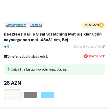
Caynaqyonanlar
Beeztees
+
0.56
AZN
Beeztees Karlie Sisal Scratching Mat pişiklər üçün
caynaqyonan mat, 48x31 sm, Bej
Məhsul kodu
:
5166
5
(
1
)
Stokda bitib
5
nəfər
səbətə əlavə edilib
316
nəfər
məhsula baxıb
6
nəfər
məhsulu alıb
Çatdırılma
bu gün
və
ödənişsiz
olacaq.
5
nəfər
səbətə əlavə edilib
28
AZN