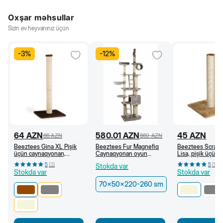
Oxşar məhsullar
Sizin ev heyvanınız üçün
-
3
%
-
12
%
64
AZN
580.01
AZN
45
AZN
66
AZN
660
AZN
Beeztees Gina XL Pişik
Beeztees Fur Magnefiq
Beeztees Scratc
üçün caynaqyonan,
Caynaqyonan oyun
Lisa, pişik üçün
40x40x90 sm, Qəhvəyi
kompleksi, 70x50x220-
caynaqyonan, 3
5
(
3
)
5
(
1
)
Stokda var
260 sm
sm, Bej
Stokda var
Stokda var
70x50x220-260 sm