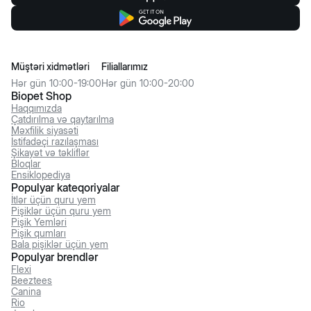
Müştəri xidmətləri
Filiallarımız
Hər gün 10:00-19:00
Hər gün 10:00-20:00
Biopet Shop
Haqqımızda
Çatdırılma və qaytarılma
Məxfilik siyasəti
İstifadəçi razılaşması
Şikayət və təkliflər
Bloqlar
Ensiklopediya
Populyar kateqoriyalar
İtlər üçün quru yem
Pişiklər üçün quru yem
Pişik Yemləri
Pişik qumları
Bala pişiklər üçün yem
Populyar brendlər
Flexi
Beeztees
Canina
Rio