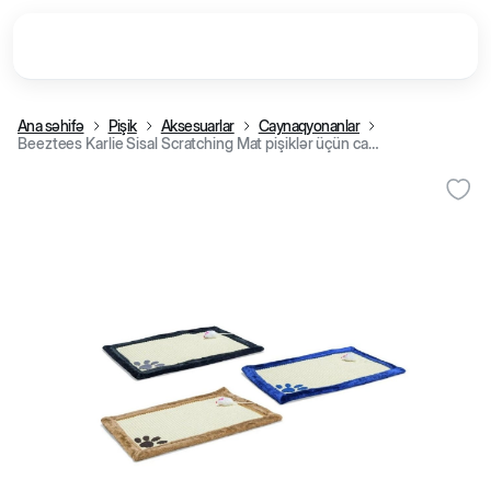
Ana səhifə
Pişik
Aksesuarlar
Caynaqyonanlar
Beeztees Karlie Sisal Scratching Mat pişiklər üçün caynaqyonan mat, 48x31 sm, Bej