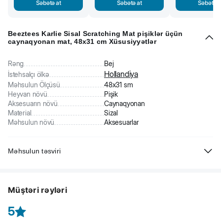
Səbətə at
Səbətə at
Səbətə a
Beeztees Karlie Sisal Scratching Mat pişiklər üçün
caynaqyonan mat, 48x31 cm Xüsusiyyətlər
Rəng
Bej
Hollandiya
İstehsalçı ölkə
Məhsulun Ölçüsü
48x31 sm
Heyvan növü
Pişik
Aksesuarın növü
Caynaqyonan
Material
Sizal
Məhsulun növü
Aksesuarlar
Məhsulun təsviri
Beeztees Karlie Sisal Scratching Mat
xalça-caynaqyonan pişiyinizin
təbii ehtiyaclarını ödəmək üçün ən təhlükəsiz və praktik həll ola bilər.
Müştəri rəyləri
Buna bir neçə səbəb var:
- qənaət, evcik modellərdən fərqli olaraq mat daha ucuzdur
5