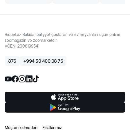
Biopet.az Bakıda fəaliyyət göstərən və ev heyvanları üçün online
zoomagazin və zoomarketdir.
VÖEN
:
2006199541
876
+
994 50 400 08 76
Müştəri xidmətləri
Filiallarımız