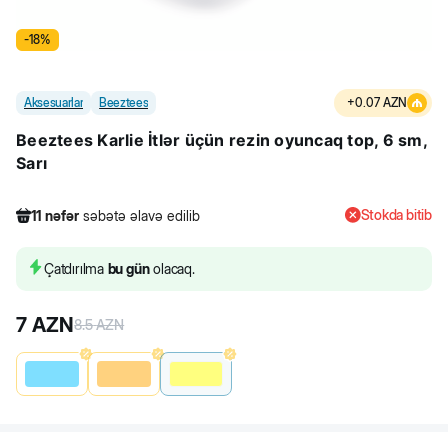
-
18
%
Aksesuarlar
Beeztees
+
0.07
AZN
Beeztees Karlie İtlər üçün rezin oyuncaq top, 6 sm,
Sarı
Stokda bitib
11
nəfər
səbətə əlavə edilib
356
nəfər
məhsula baxıb
16
nəfər
məhsulu alıb
Çatdırılma
bu gün
olacaq.
11
nəfər
səbətə əlavə edilib
7
AZN
8.5
AZN