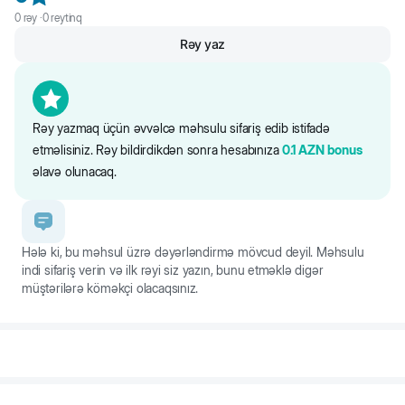
0
rəy ·
0
reytinq
Rəy yaz
Rəy yazmaq üçün əvvəlcə məhsulu sifariş edib istifadə
etməlisiniz. Rəy bildirdikdən sonra hesabınıza
0.1
AZN
bonus
əlavə olunacaq.
Hələ ki, bu məhsul üzrə dəyərləndirmə mövcud deyil. Məhsulu
indi sifariş verin və ilk rəyi siz yazın, bunu etməklə digər
müştərilərə köməkçi olacaqsınız.