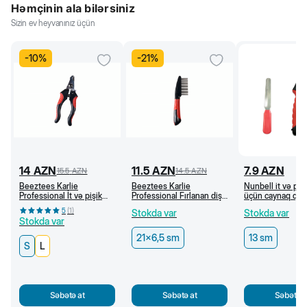
Həmçinin ala bilərsiniz
Sizin ev heyvanınız üçün
-
10
%
-
21
%
14
AZN
11.5
AZN
7.9
AZN
15.5
AZN
14.5
AZN
Beeztees Karlie
Beeztees Karlie
Nunbell it və pişi
Professional İt və pişik
Professional Fırlanan dişli
üçün caynaq qayç
üçün caynaq qayçısı (S)
daraq, 21 x 6,5 sm
5
(
1
)
Stokda var
Stokda var
Stokda var
21x6,5 sm
13 sm
S
L
Səbətə at
Səbətə at
Səbətə a