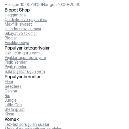
Hər gün 10:00-19:00
Hər gün 10:00-20:00
Biopet Shop
Haqqımızda
Çatdırılma və qaytarılma
Məxfilik siyasəti
İstifadəçi razılaşması
Şikayət və təkliflər
Bloqlar
Ensiklopediya
Populyar kateqoriyalar
İtlər üçün quru yem
Pişiklər üçün quru yem
Pişik Yemləri
Pişik qumları
Bala pişiklər üçün yem
Populyar brendlər
Flexi
Beeztees
Canina
Rio
Jungle
Little One
Stefanplast
Kissa
Kömək
Tez-tez soruşulan suallar
Məhsul dəyərləndirmə qaydaları