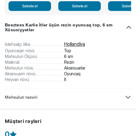
Səbətə at
Səbətə at
Səbətə a
Beeztees Karlie İtlər üçün rezin oyuncaq top, 6 sm
Xüsusiyyətlər
Hollandiya
İstehsalçı ölkə
Oyuncaqın növü
Top
Məhsulun Ölçüsü
6 sm
Material
Rezin
Məhsulun növü
Aksesuarlar
Aksesuarın növü
Oyuncaq
Heyvan növü
İt
Məhsulun təsviri
Beeztees İt üçün oyuncaq top. Davamlı rəngli rezindən hazırlanıb.
Oyun vərdişlərini inkişaf etdirməyə kömək edir. Sağlamlıq üçün
Müştəri rəyləri
zərərsiz və təhlükəsizdir.
0