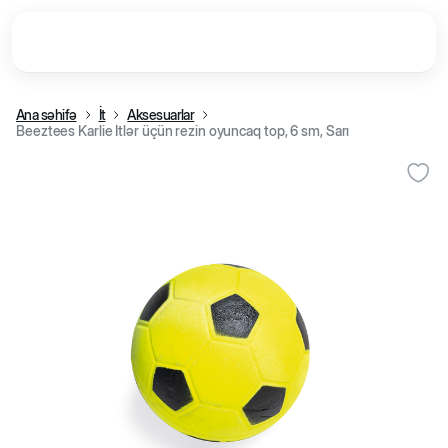
Ana səhifə
İt
Aksesuarlar
Beeztees Karlie İtlər üçün rezin oyuncaq top, 6 sm, Sarı