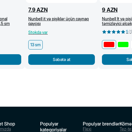
7.9
AZN
9
AZN
onal
Nunbell it və pişiklər üçün caynaq
Nunbell İt və piş
6,5 sm
qayçısı
təmizləyici əlcək
5
(
1
Stokda var
13 sm
Səbətə at
Sə
et Shop
Populyar
Populyar brendlər
Kömə
ımızda
Flexi
Tez-te
kateqoriyalar