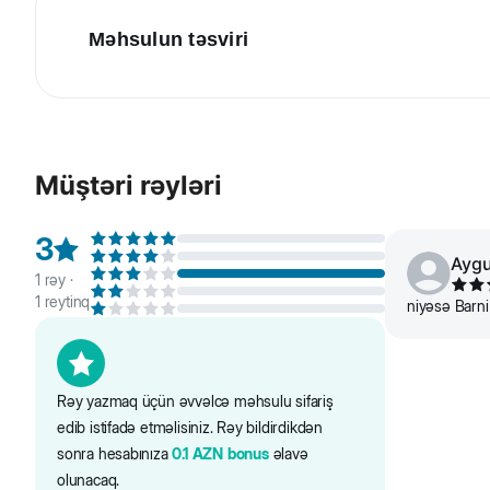
Məhsulun təsviri
Beeztees Karlie İt üçün səsli oyuncaq. Qantel şəklində
Müştəri rəyləri
3
Ayg
1
rəy ·
1
reytinq
niyəsə Barni
Rəy yazmaq üçün əvvəlcə məhsulu sifariş
edib istifadə etməlisiniz. Rəy bildirdikdən
sonra hesabınıza
0.1
AZN
bonus
əlavə
olunacaq.