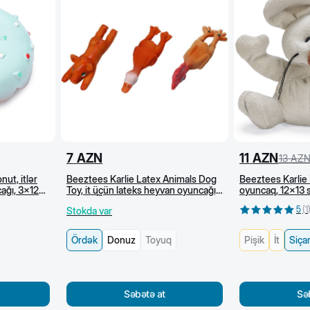
7
AZN
11
AZN
13
AZ
ut, itlər
Beeztees Karlie Latex Animals Dog
Beeztees Karlie
ağı, 3x12
Toy, it üçün lateks heyvan oyuncağı,
oyuncaq, 12x13 s
13 sm, Ördək
5
(
1
Stokda var
Ördək
Donuz
Toyuq
Pişik
İt
Siça
Səbətə at
Sə