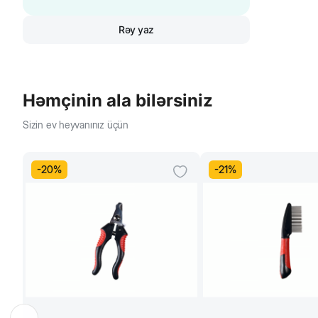
Rəy yaz
Həmçinin ala bilərsiniz
Sizin ev heyvanınız üçün
-
20
%
-
21
%