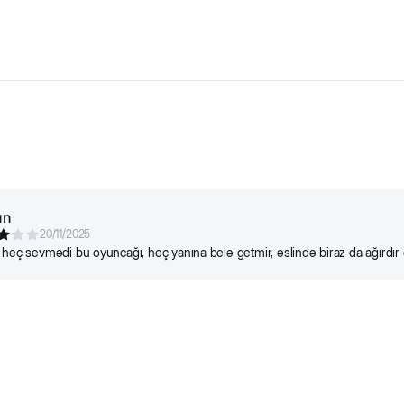
 oyuncaq davamlı neylondan hazırlanıbdır. Daxilindəki səs oyuna da
un
20/11/2025
 heç sevmədi bu oyuncağı, heç yanına belə getmir, əslində biraz da ağırdı