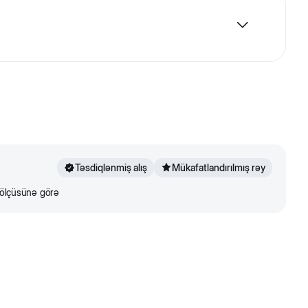
ha da maraq qatacaqdır.
Təsdiqlənmiş alış
Mükafatlandırılmış rəy
r ölçüsünə görə