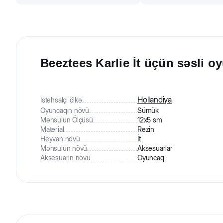
Beeztees Karlie İt üçün səsli 
Hollandiya
İstehsalçı ölkə
Oyuncaqın növü
Sümük
Məhsulun Ölçüsü
12x5 sm
Material
Rezin
Heyvan növü
İt
Məhsulun növü
Aksesuarlar
Aksesuarın növü
Oyuncaq