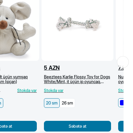
5
AZN
7.9
A
N
 İt üçün yumşaq
Beeztees Karlie Flossy Toy for Dogs
Nunbell 
m (siçan)
White/Mint, it üçün ip oyuncaq,
oyuncaq
nanə-ağ, 20 sm
)
Stokda var
Stokda var
Stokda 
n
20 sm
26 sm
bətə at
Səbətə at