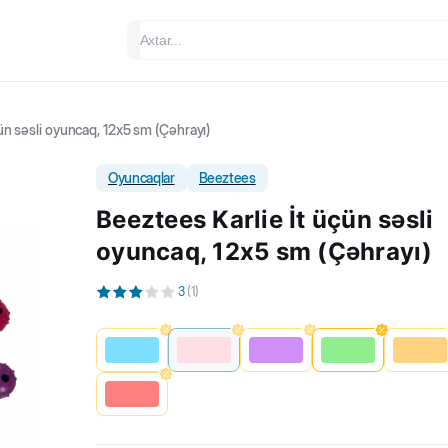
ün səsli oyuncaq, 12x5 sm (Çəhrayı)
Oyuncaqlar
Beeztees
Beeztees Karlie İt üçün səsli
oyuncaq, 12x5 sm (Çəhrayı)
3
(
1
)