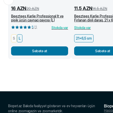
16
AZN
11.5
AZN
20
AZN
14.5
AZN
Beeztees Karlie Professional İt və
Beeztees Karlie Professi
pişik üçün caynaq qayçısı (L)
Fırlanan dişli daraq, 21 x 
5
(
1
)
Stokda var
Stokda var
S
L
21x6,5 sm
Səbətə at
Səbətə at
Biop
Biopet.az Bakıda fəaliyyət göstərən və ev heyvanları üçün
Haqq
online zoomagazin və zoomarketdir.