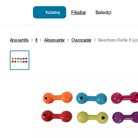
Filiallar
Bələdçi
Kataloq
Ana səhifə
İt
Aksesuarlar
Oyuncaqlar
Beeztees Karlie İt üç