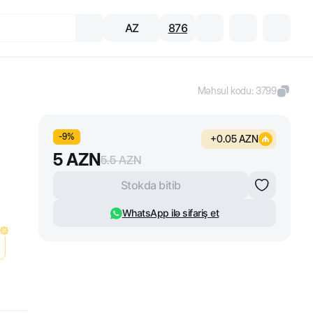
AZ
876
Məhsul kodu
:
3799
-
9
%
+
0.05
AZN
5
AZN
5.5
AZN
Stokda bitib
WhatsApp ilə sifariş et