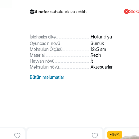
Stokd
4
nəfər
səbətə əlavə edilib
760
nəfər
məhsula baxıb
20
nəfər
məhsulu alıb
4
nəfər
səbətə əlavə edilib
Hollandiya
İstehsalçı ölkə
Oyuncaqın növü
Sümük
Məhsulun Ölçüsü
12x5 sm
Material
Rezin
Heyvan növü
İt
Məhsulun növü
Aksesuarlar
Bütün məlumatlar
-
15
%