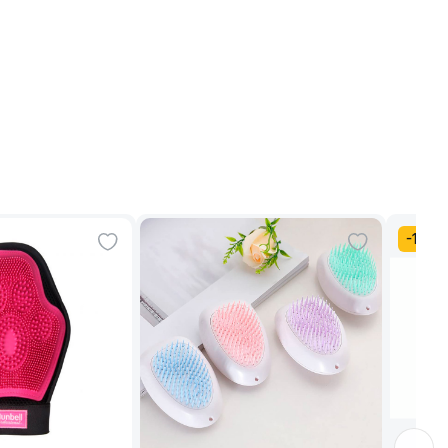
-
15
%