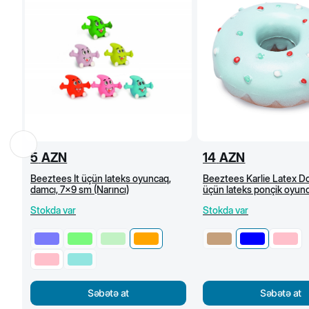
5
AZN
14
AZN
Beeztees İt üçün lateks oyuncaq,
Beeztees Karlie Latex Don
damcı, 7x9 sm (Narıncı)
üçün lateks ponçik oyunc
sm, açıq mavi
Stokda var
Stokda var
Səbətə at
Səbətə at