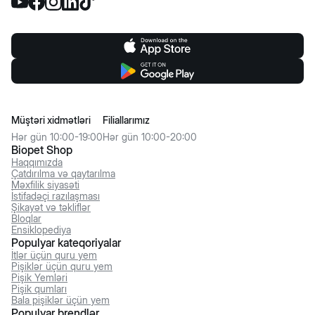
Müştəri xidmətləri
Filiallarımız
Hər gün 10:00-19:00
Hər gün 10:00-20:00
Biopet Shop
Haqqımızda
Çatdırılma və qaytarılma
Məxfilik siyasəti
İstifadəçi razılaşması
Şikayət və təkliflər
Bloqlar
Ensiklopediya
Populyar kateqoriyalar
İtlər üçün quru yem
Pişiklər üçün quru yem
Pişik Yemləri
Pişik qumları
Bala pişiklər üçün yem
Populyar brendlər