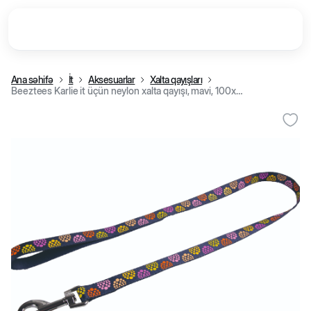
Ana səhifə
İt
Aksesuarlar
Xalta qayışları
Beeztees Karlie it üçün neylon xalta qayışı, mavi, 100x2 cm