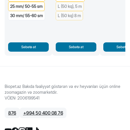
25 mm/ 50-55 sm
L (50 kq), 5 m
30 mm/ 55-60 sm
L (50 kq) 8 m
Səbətə at
Səbətə at
Səbətə a
Biopet.az Bakıda fəaliyyət göstərən və ev heyvanları üçün online
zoomagazin və zoomarketdir.
VÖEN
:
2006199541
876
+
994 50 400 08 76