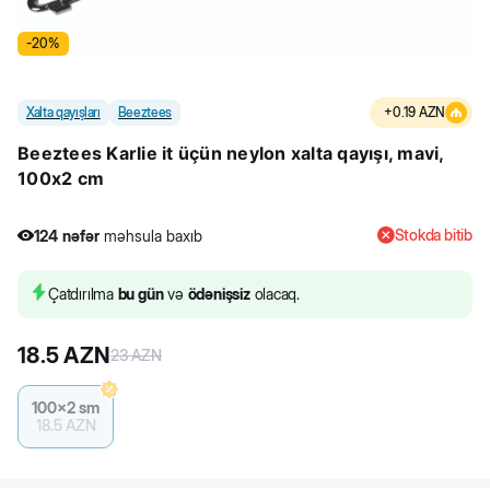
-
20
%
Xalta qayışları
Beeztees
+
0.19
AZN
Beeztees Karlie it üçün neylon xalta qayışı, mavi,
100x2 cm
Stokda bitib
124
nəfər
məhsula baxıb
Çatdırılma
bu gün
və
ödənişsiz
olacaq.
18.5
AZN
23
AZN
100x2 sm
18.5
AZN