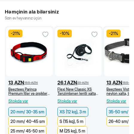
Həmçinin ala bilərsiniz
Sizin ev heyvanınız üçün
-
21
%
-
10
%
-
21
%
13
AZN
26.1
AZN
13
AZN
16.5
AZN
29
AZN
16.5
AZ
Beeztees Parinca
Flexi New Classic XS
Beeztees Vista İ
Premium İtlər və pişiklər
Tənzimlənən lentli xalta
neylon xalta, tün
üçün xalta, qırmızı (20
qayışı (XS 12 kg, 3 m)
(35-50 sm/20 m
Stokda var
Stokda var
Stokda var
mm/30-35 sm)
20 mm/ 30-35 sm
XS (12 kq), 3 m
35-50 sm/ 2
20 mm/ 40-45 sm
S (15 kq), 5 m
26-40 sm/ 1
25 mm/ 45-50 sm
M (25 kq), 5 m