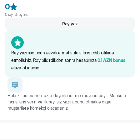
Ölçüsü:100 x 2 cm
0
0
rəy ·
0
reytinq
Rəy yaz
Rəy yazmaq üçün əvvəlcə məhsulu sifariş edib istifadə
etməlisiniz. Rəy bildirdikdən sonra hesabınıza
0.1
AZN
bonus
əlavə olunacaq.
Hələ ki, bu məhsul üzrə dəyərləndirmə mövcud deyil. Məhsulu
indi sifariş verin və ilk rəyi siz yazın, bunu etməklə digər
müştərilərə köməkçi olacaqsınız.