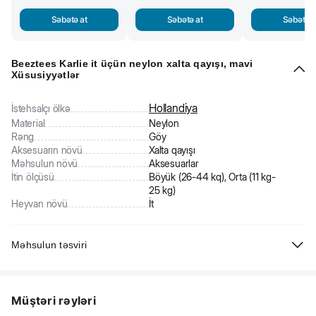
Səbətə at
Səbətə at
Səbətə a
Beeztees Karlie it üçün neylon xalta qayışı, mavi
Xüsusiyyətlər
Hollandiya
İstehsalçı ölkə
Material
Neylon
Rəng
Göy
Aksesuarın növü
Xalta qayışı
Məhsulun növü
Aksesuarlar
İtin ölçüsü
Böyük (26-44 kq), Orta (11 kg-
25 kg)
Heyvan növü
İt
Məhsulun təsviri
Beeztees Karlie it üçün neylon xalta qayışı, mavi. Davamlı neylondan
hazırlanıbdır. Ucundakı karabin müxtəlif xalta və sinə qayışlarına
Müştəri rəyləri
bağlamaq üçün uyğundur. Rahat tutacağı əli incitmir və sürüşmür.