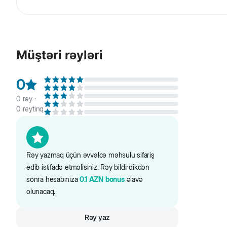
Beeztees Karlie Flamingo Künclü caynaqyonan. Divar kağ
olar. Bununla bitmir! Xalçanı cırmaqlayan pişiklər üçün
Müştəri rəyləri
0
0
rəy ·
0
reytinq
Rəy yazmaq üçün əvvəlcə məhsulu sifariş
edib istifadə etməlisiniz. Rəy bildirdikdən
sonra hesabınıza
0.1
AZN
bonus
əlavə
olunacaq.
Rəy yaz