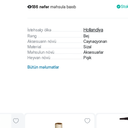
Sto
186
nəfər
məhsula baxıb
1
nəfər
məhsulu alıb
186
nəfər
məhsula baxıb
Hollandiya
İstehsalçı ölkə
Rəng
Bej
Aksesuarın növü
Caynaqyonan
Material
Sizal
Məhsulun növü
Aksesuarlar
Heyvan növü
Pişik
Bütün məlumatlar