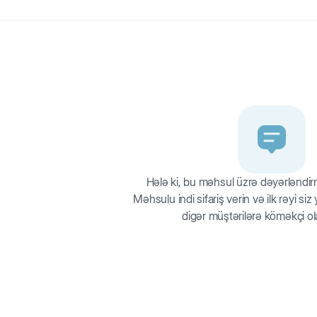
ızlarını və mebeli cızan pişiklər üçün ideal seçimdir. Caynaqyonanı
 onu lövhə kimi açıb döşəməyə də bərkitmək olur. Caynaqyonan sizal i
Hələ ki, bu məhsul üzrə dəyərləndi
Məhsulu indi sifariş verin və ilk rəyi si
digər müştərilərə köməkçi ol