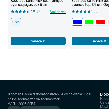
Beeztees Karlie Pişik üçün yumşaq
Beeztees Karlie Pişik üçü
oyuncaq siçan, boz 5 sm
oyuncaq top, 3,5 sm (Göy
4.88
(
8
)
5
(
6
)
Stokda var
5 sm
Səbətə at
Səbətə at
Biop
Biopet.az Bakıda fəaliyyət göstərən və ev heyvanları üçün
Haqq
online zoomagazin və zoomarketdir.
Çatdı
VÖEN
:
2006199541
Məxfil