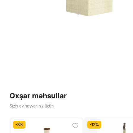
Oxşar məhsullar
Sizin ev heyvanınız üçün
-
3
%
-
12
%