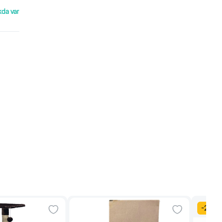
kda var
-
20
%