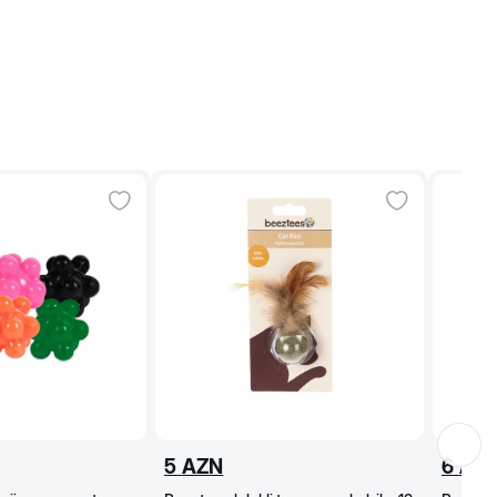
5
AZN
6
AZ