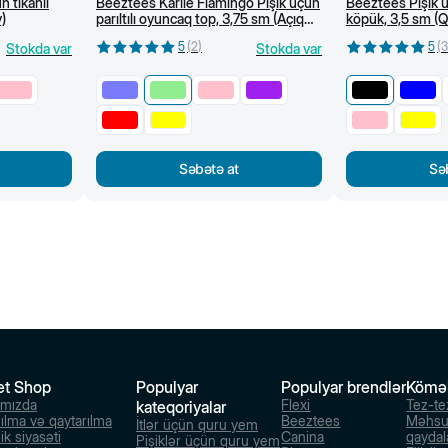
n tikanlı
Beeztees Karlie Flamingo Pişik üçün
Beeztees Pişik 
)
parıltılı oyuncaq top, 3,75 sm (Açıq
köpük, 3,5 sm (Q
yaşıl)
5
(
2
)
5
(
3
Stokda var
Stokda var
Səbətə at
Sə
et Shop
Populyar
Populyar brendlər
Kömə
ımızda
Flexi
Tez-te
kateqoriyalar
rılma və qaytarılma
Beeztees
Məhsu
İtlər üçün quru yem
ik siyasəti
Canina
qaydal
Pişiklər üçün quru yem