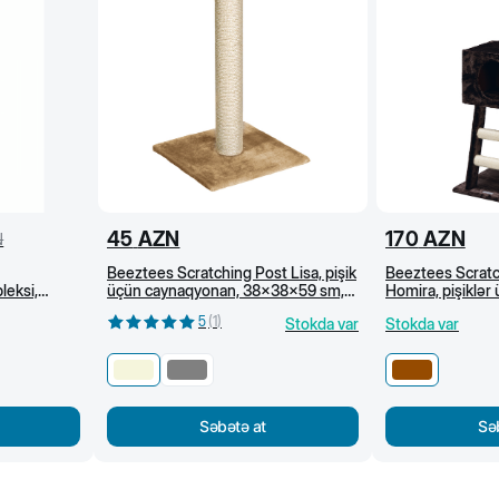
45
AZN
170
AZN
N
Beeztees Scratching Post Lisa, pişik
Beeztees Scratc
eksi,
üçün caynaqyonan, 38x38x59 sm,
Homira, pişiklə
Bej
ev, 40x35x110 s
5
(
1
)
Stokda var
Stokda var
Səbətə at
Sə