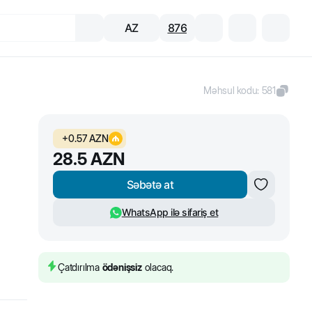
AZ
876
Məhsul kodu
:
581
+
0.57
AZN
28.5
AZN
Səbətə at
WhatsApp ilə sifariş et
Çatdırılma
ödənişsiz
olacaq.