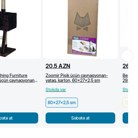
20.5
AZN
26.5
hing Furniture
Zoomir Pişik üçün caynaqyonan-
Beeztee
r üçün caynaqyonan
yataq, karton, 60x27x2,5 sm
29x29x
m, qəhvəyi
Stokda var
Stokda 
60x27x2,5 sm
bətə at
Səbətə at