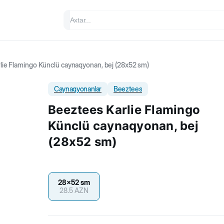
lie Flamingo Künclü caynaqyonan, bej (28x52 sm)
Caynaqyonanlar
Beeztees
Beeztees Karlie Flamingo
Künclü caynaqyonan, bej
(28x52 sm)
28x52 sm
28.5
AZN