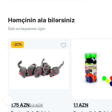
Həmçinin ala bilərsiniz
Sizin ev heyvanınız üçün
-
20
%
1.75
AZN
1.1
AZN
2.2
AZN