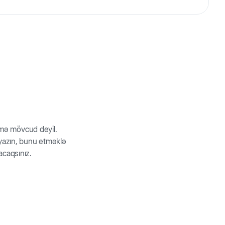
 divarın həm daxili, həm də xarici küncə quraşdırmaq
lə örtülüb.
rmə mövcud deyil.
z yazın, bunu etməklə
acaqsınız.