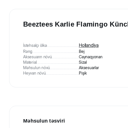
Beeztees Karlie Flamingo Künc
Hollandiya
İstehsalçı ölkə
Rəng
Bej
Aksesuarın növü
Caynaqyonan
Material
Sizal
Məhsulun növü
Aksesuarlar
Heyvan növü
Pişik
Məhsulun təsviri