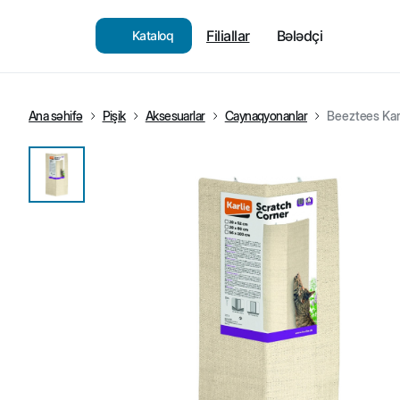
Filiallar
Bələdçi
Kataloq
Ana səhifə
Pişik
Aksesuarlar
Caynaqyonanlar
Beeztees Kar