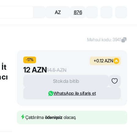
AZ
876
Məhsul kodu
:
3941
-
17
%
+
0.12
AZN
İt
12
AZN
14.5
AZN
ncı
Stokda bitib
WhatsApp ilə sifariş et
Çatdırılma
ödənişsiz
olacaq.