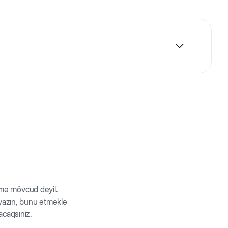
ə asanlıqla geyilir və tənzimlənir. İstədiyiniz xalta
rmə mövcud deyil.
z yazın, bunu etməklə
acaqsınız.