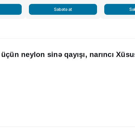
Səbətə at
Sə
üçün neylon sinə qayışı, narıncı Xüsu