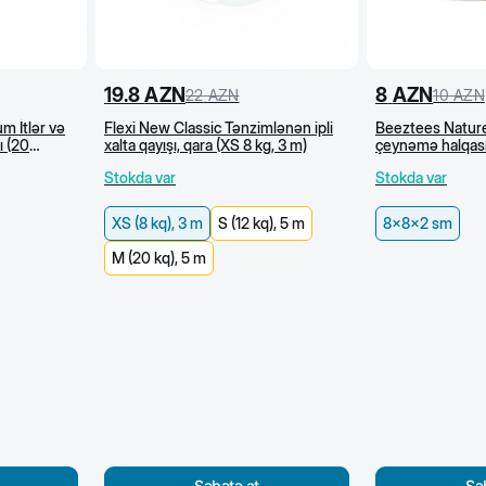
19.8
AZN
8
AZN
22
AZN
10
AZN
m İtlər və
Flexi New Classic Tənzimlənən ipli
Beeztees Naturel
ı (20
xalta qayışı, qara (XS 8 kg, 3 m)
çeynəmə halqas
Stokda var
Stokda var
XS (8 kq), 3 m
S (12 kq), 5 m
8x8x2 sm
M (20 kq), 5 m
Səbətə at
Sə