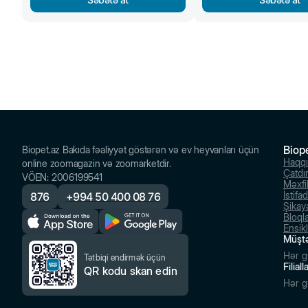
Biop
Biopet.az Bakıda fəaliyyət göstərən və ev heyvanları üçün
Haqq
online zoomagazin və zoomarketdir.
Çatdı
VÖEN
:
2006199541
Məxfil
İstifa
876
+
994 50 400 08 76
Şikayə
Bloql
Ensik
Müştə
Hər g
Tətbiqi endirmək üçün
Filial
QR kodu skan edin
Hər g