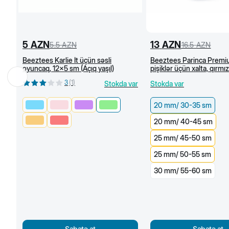
5
AZN
13
AZN
5.5
AZN
16.5
AZN
Beeztees Karlie İt üçün səsli
Beeztees Parinca Premiu
oyuncaq, 12x5 sm (Açıq yaşıl)
pişiklər üçün xalta, qırmız
mm/30-35 sm)
3
(
1
)
Stokda var
Stokda var
20 mm/ 30-35 sm
20 mm/ 40-45 sm
25 mm/ 45-50 sm
25 mm/ 50-55 sm
30 mm/ 55-60 sm
Səbətə at
Səbətə at