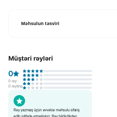
Məhsulun təsviri
Beeztees Karlie İt üçün neylon sinə qayışı, narıncı. Yüks
qayışı ilə uyğunlaşdıra bilərsiniz.
Müştəri rəyləri
0
0
rəy ·
0
reytinq
Rəy yazmaq üçün əvvəlcə məhsulu sifariş
edib istifadə etməlisiniz. Rəy bildirdikdən