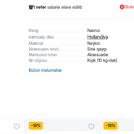
Stokd
1
nəfər
səbətə əlavə edilib
154
nəfər
məhsula baxıb
4
nəfər
məhsulu alıb
1
nəfər
səbətə əlavə edilib
Rəng
Narıncı
Hollandiya
İstehsalçı ölkə
Material
Neylon
Aksesuarın növü
Sinə qayışı
Məhsulun növü
Aksesuarlar
İtin ölçüsü
Kiçik (10 kg-dək)
Bütün məlumatlar
-
18
%
-
18
%