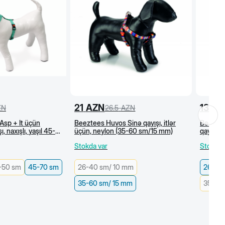
21
AZN
13
AZ
ZN
26.5
AZN
Asp + İt üçün
Beeztees Huvos Sinə qayışı, itlər
Beeztee
, naxışlı, yaşıl 45-
üçün, neylon (35-60 sm/15 mm)
qayışı,
Stokda var
Stokda 
-50 sm
45-70 sm
26-40 sm/ 10 mm
26-40
35-60 sm/ 15 mm
35-60