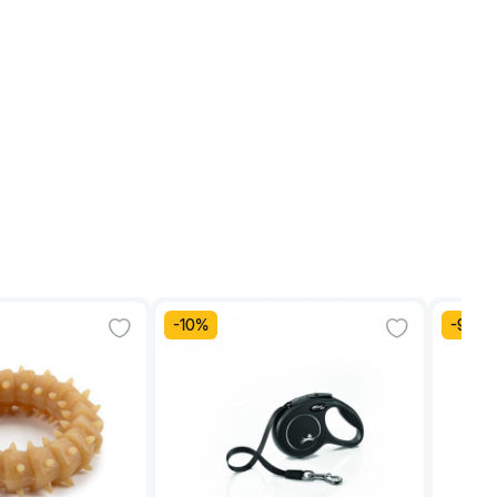
-
10
%
-
9
%