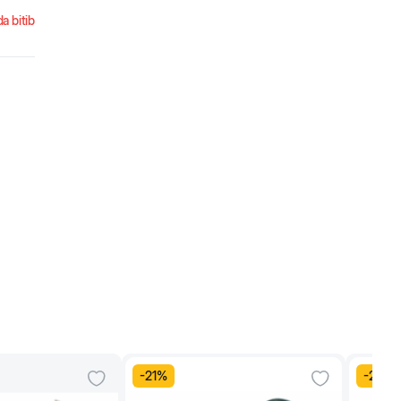
a bitib
-
21
%
-
21
%