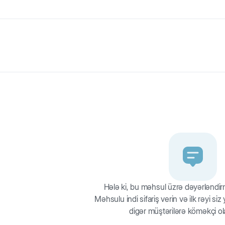
ək keyfiyyətli davamlı neylondan hazırlanıbdır. Rahat bəndlər sayəsind
Hələ ki, bu məhsul üzrə dəyərləndi
Məhsulu indi sifariş verin və ilk rəyi si
digər müştərilərə köməkçi ol