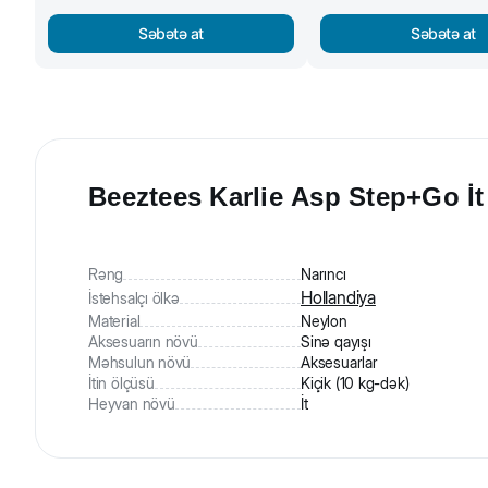
Səbətə at
Səbətə at
Beeztees Karlie Asp Step+Go İt 
Rəng
Narıncı
Hollandiya
İstehsalçı ölkə
Material
Neylon
Aksesuarın növü
Sinə qayışı
Məhsulun növü
Aksesuarlar
İtin ölçüsü
Kiçik (10 kg-dək)
Heyvan növü
İt