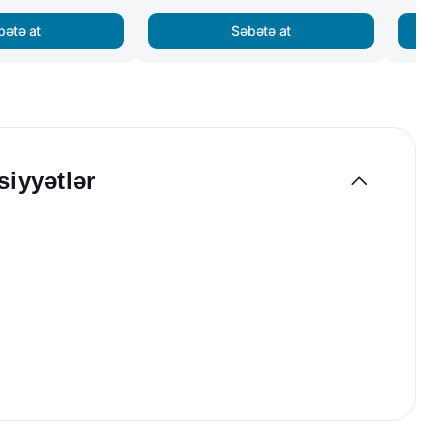
bətə at
Səbətə at
siyyətlər