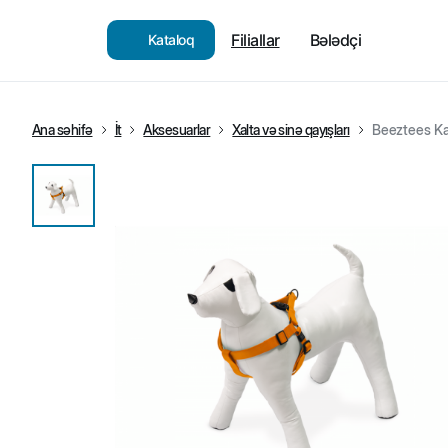
Filiallar
Bələdçi
Kataloq
Ana səhifə
İt
Aksesuarlar
Xalta və sinə qayışları
Beeztees Kar