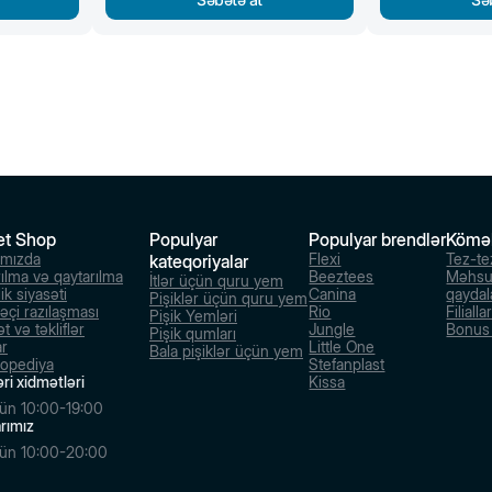
et Shop
Populyar
Populyar brendlər
Kömə
ımızda
Flexi
Tez-te
kateqoriyalar
rılma və qaytarılma
Beeztees
Məhsu
İtlər üçün quru yem
ik siyasəti
Canina
qaydal
Pişiklər üçün quru yem
dəçi razılaşması
Rio
Filialla
Pişik Yemləri
t və təkliflər
Jungle
Bonus s
Pişik qumları
ar
Little One
Bala pişiklər üçün yem
lopediya
Stefanplast
ri xidmətləri
Kissa
ün 10:00-19:00
larımız
ün 10:00-20:00