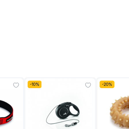
-
10
%
-
20
%