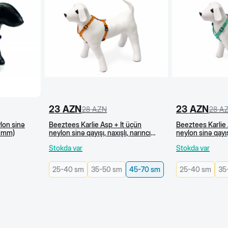
23
AZN
23
AZN
28
AZN
28
A
lon sinə
Beeztees Karlie Asp + İt üçün
Beeztees Karlie 
0 mm)
neylon sinə qayışı, naxışlı, narıncı
neylon sinə qayışı
(45-70 sm)
70 sm
Stokda var
Stokda var
25-40 sm
35-50 sm
45-70 sm
25-40 sm
35