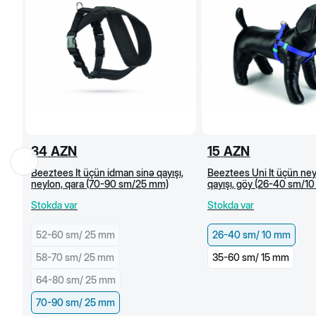
34
AZN
15
AZN
Beeztees İt üçün idman sinə qayışı,
Beeztees Uni İt üçün ney
neylon, qara (70-90 sm/25 mm)
qayışı, göy (26-40 sm/1
Stokda var
Stokda var
52-60 sm/ 25 mm
26-40 sm/ 10 mm
58-70 sm/ 25 mm
35-60 sm/ 15 mm
64-80 sm/ 25 mm
70-90 sm/ 25 mm