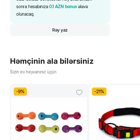
sonra hesabınıza
0.1
AZN
bonus
əlavə
olunacaq.
Rəy yaz
Həmçinin ala bilərsiniz
Sizin ev heyvanınız üçün
-
9
%
-
21
%