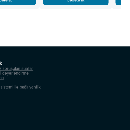
k
z soruşulan suallar
l dəyərləndirmə
arı
r
istemi ilə bağlı yenilik