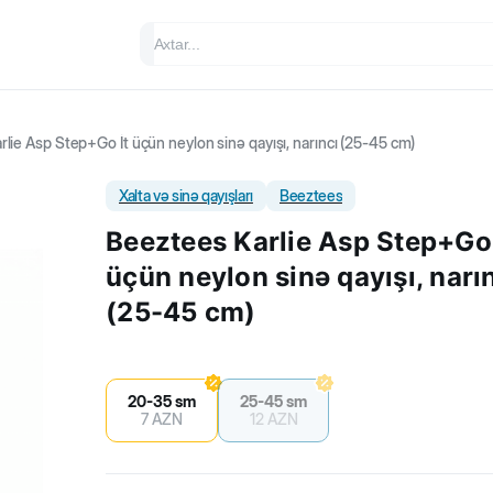
lie Asp Step+Go İt üçün neylon sinə qayışı, narıncı (25-45 cm)
Xalta və sinə qayışları
Beeztees
Beeztees Karlie Asp Step+Go 
üçün neylon sinə qayışı, narı
(25-45 cm)
20-35 sm
25-45 sm
7
AZN
12
AZN