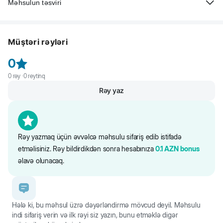
Məhsulun təsviri
Beeztees Karlie İt üçün neylon xalta, nanə rəngi. Yumşaq və eyni
zamanda davamlıdır. Xalta çox rahatdır və itin hərəkətlərini
Müştəri rəyləri
məhdudlaşdırmır.
0
0
rəy ·
0
reytinq
Rəy yaz
Rəy yazmaq üçün əvvəlcə məhsulu sifariş edib istifadə
etməlisiniz. Rəy bildirdikdən sonra hesabınıza
0.1
AZN
bonus
əlavə olunacaq.
Hələ ki, bu məhsul üzrə dəyərləndirmə mövcud deyil. Məhsulu
indi sifariş verin və ilk rəyi siz yazın, bunu etməklə digər