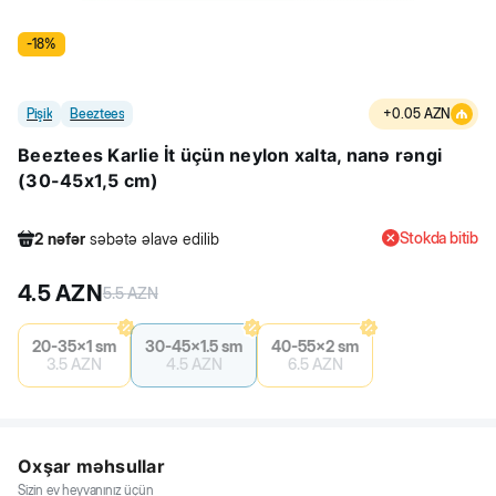
-
18
%
Pişik
Beeztees
+
0.05
AZN
Beeztees Karlie İt üçün neylon xalta, nanə rəngi
(30-45x1,5 cm)
Stokda bitib
2
nəfər
səbətə əlavə edilib
262
nəfər
məhsula baxıb
4.5
AZN
9
nəfər
məhsulu alıb
5.5
AZN
2
nəfər
səbətə əlavə edilib
20-35x1 sm
30-45x1.5 sm
40-55x2 sm
3.5
AZN
4.5
AZN
6.5
AZN
Oxşar məhsullar
Sizin ev heyvanınız üçün