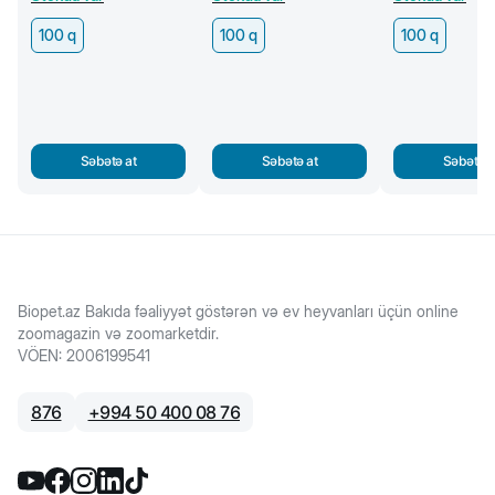
100 q
100 q
100 q
Səbətə at
Səbətə at
Səbətə a
Biopet.az Bakıda fəaliyyət göstərən və ev heyvanları üçün online
zoomagazin və zoomarketdir.
VÖEN
:
2006199541
876
+
994 50 400 08 76