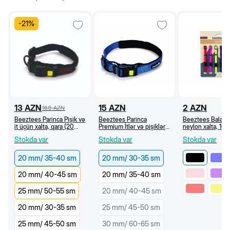
-
21
%
13
AZN
15
AZN
2
AZN
16.5
AZN
Beeztees Parinca Pişik və
Beeztees Parinca
Beeztees Bala it
it üçün xalta, qara (20
Premium İtlər və pişiklər
neylon xalta, 10
mm/35-40 sm)
üçün xalta, göy (20
35 sm (Qara)
Stokda var
Stokda var
Stokda var
mm/30-35 sm)
20 mm/ 35-40 sm
20 mm/ 30-35 sm
20 mm/ 40-45 sm
20 mm/ 35-40 sm
25 mm/ 50-55 sm
20 mm/ 40-45 sm
20 mm/ 30-35 sm
25 mm/ 45-50 sm
25 mm/ 45-50 sm
30 mm/ 60-65 sm