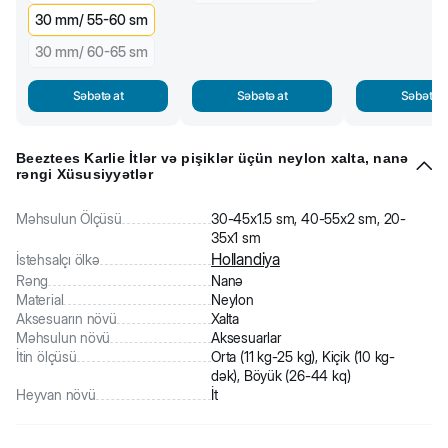
30 mm/ 55-60 sm
30 mm/ 60-65 sm
Səbətə at
Səbətə at
Səbətə a
Beeztees Karlie İtlər və pişiklər üçün neylon xalta, nanə
rəngi Xüsusiyyətlər
Məhsulun Ölçüsü
30-45x1.5 sm, 40-55x2 sm, 20-
35x1 sm
Hollandiya
İstehsalçı ölkə
Rəng
Nanə
Material
Neylon
Aksesuarın növü
Xalta
Məhsulun növü
Aksesuarlar
İtin ölçüsü
Orta (11 kg-25 kg), Kiçik (10 kg-
dək), Böyük (26-44 kq)
Heyvan növü
İt