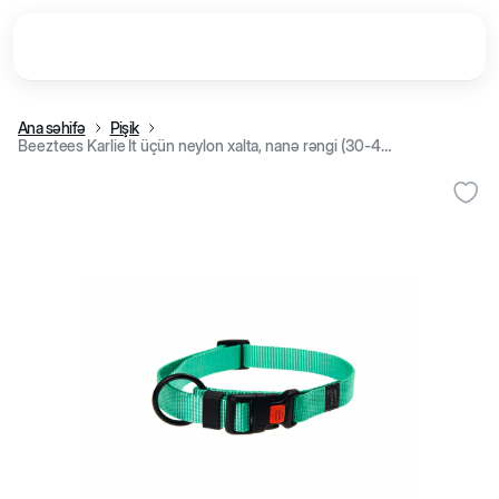
Ana səhifə
Pişik
Beeztees Karlie İt üçün neylon xalta, nanə rəngi (30-45x1,5 cm)