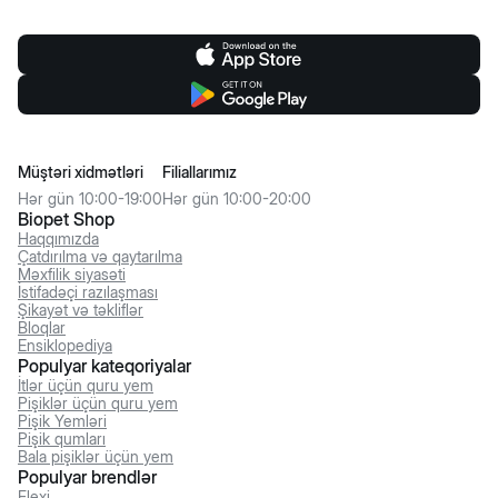
Müştəri xidmətləri
Filiallarımız
Hər gün 10:00-19:00
Hər gün 10:00-20:00
Biopet Shop
Haqqımızda
Çatdırılma və qaytarılma
Məxfilik siyasəti
İstifadəçi razılaşması
Şikayət və təkliflər
Bloqlar
Ensiklopediya
Populyar kateqoriyalar
İtlər üçün quru yem
Pişiklər üçün quru yem
Pişik Yemləri
Pişik qumları
Bala pişiklər üçün yem
Populyar brendlər
Flexi