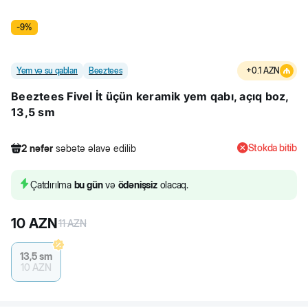
-
9
%
Yem və su qabları
Beeztees
+
0.1
AZN
Beeztees Fivel İt üçün keramik yem qabı, açıq boz,
13,5 sm
Stokda bitib
2
nəfər
səbətə əlavə edilib
173
nəfər
məhsula baxıb
6
nəfər
məhsulu alıb
Çatdırılma
bu gün
və
ödənişsiz
olacaq.
2
nəfər
səbətə əlavə edilib
10
AZN
11
AZN
13,5 sm
10
AZN