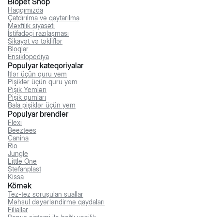
Biopet Shop
Haqqımızda
Çatdırılma və qaytarılma
Məxfilik siyasəti
İstifadəçi razılaşması
Şikayət və təkliflər
Bloqlar
Ensiklopediya
Populyar kateqoriyalar
İtlər üçün quru yem
Pişiklər üçün quru yem
Pişik Yemləri
Pişik qumları
Bala pişiklər üçün yem
Populyar brendlər
Flexi
Beeztees
Canina
Rio
Jungle
Little One
Stefanplast
Kissa
Kömək
Tez-tez soruşulan suallar
Məhsul dəyərləndirmə qaydaları
Filiallar