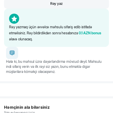
Rəy yaz
Rəy yazmaq üçün əvvəlcə məhsulu sifariş edib istifadə
etməlisiniz. Rəy bildirdikdən sonra hesabınıza
0.1
AZN
bonus
əlavə olunacaq.
Hələ ki, bu məhsul üzrə dəyərləndirmə mövcud deyil. Məhsulu
indi sifariş verin və ilk rəyi siz yazın, bunu etməklə digər
müştərilərə köməkçi olacaqsınız.
Həmçinin ala bilərsiniz
Sizin ev heyvanınız üçün