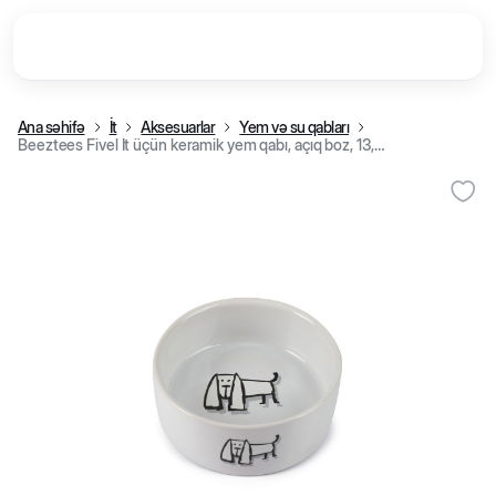
Ana səhifə
İt
Aksesuarlar
Yem və su qabları
Beeztees Fivel İt üçün keramik yem qabı, açıq boz, 13,5 sm