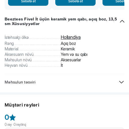
Səbətə at
Səbətə at
Səbətə a
Beeztees Fivel İt üçün keramik yem qabı, açıq boz, 13,5
sm Xüsusiyyətlər
Hollandiya
İstehsalçı ölkə
Rəng
Açıq boz
Material
Keramik
Aksesuarın növü
Yem və su qabı
Məhsulun növü
Aksesuarlar
Heyvan növü
İt
Məhsulun təsviri
Beeztees Fivel İt üçün keramik yem qabı. Yüksək keyfiyyətli
keramikadan hazırlanıb. Material heyvan üçün tamamilə zərərsizdir,
Müştəri rəyləri
allergiya yaratmır və yem ilə reaksiya vermir. Yem qabını əldə və ya
qabyuyan maşında asanlıqla yumaq olur. Qoxuları hopdurmur. Gözəl
0
şəkil ilə bəzədilib. Müasir dizayn sayəsində hər bir interyer üçün
uyğundur.
0
rəy ·
0
reytinq