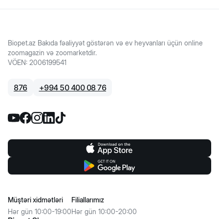
Biopet.az Bakıda fəaliyyət göstərən və ev heyvanları üçün online
zoomagazin və zoomarketdir.
VÖEN
:
2006199541
876
+
994 50 400 08 76
Müştəri xidmətləri
Filiallarımız
Hər gün 10:00-19:00
Hər gün 10:00-20:00