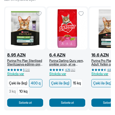
8.95
AZN
6.4
AZN
16.6
AZN
Purina Pro Plan Sterilised
Purina Darling Quru yem,
Purina Pro Plan O
Sterilizasiya edilmiş pişik
pişiklər üçün, ət və
Adult Yetkin pişi
üçün quru yem, hinduşka
tərəvəzlər ilə (kq)
quru yem, toyuq ə
5
(
29
)
4.76
(
42
)
4.89
(
əti ilə, 400 g
(kq)
Stokda var
Stokda var
Stokda var
Çəki ilə (kq)
400 q
Çəki ilə (kq)
15 kq
Çəki ilə (kq)
3 kq
10 kq
Səbətə at
Səbətə at
Səbətə a