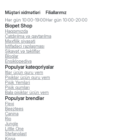
Müştəri xidmətləri
Filiallarımız
Hər gün 10:00-19:00
Hər gün 10:00-20:00
Biopet Shop
Haqqımızda
Çatdırılma və qaytarılma
Məxfilik siyasəti
İstifadəçi razılaşması
Şikayət və təkliflər
Bloqlar
Ensiklopediya
Populyar kateqoriyalar
İtlər üçün quru yem
Pişiklər üçün quru yem
Pişik Yemləri
Pişik qumları
Bala pişiklər üçün yem
Populyar brendlər
Flexi
Beeztees
Canina
Rio
Jungle
Little One
Stefanplast
Kissa