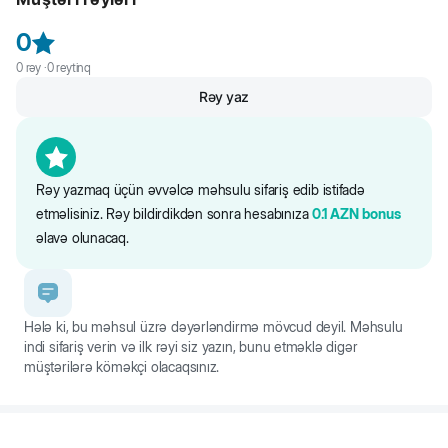
yaranır və bu daha çox açıq tüklü heyvanlarda bilinir. Bu vasitə göz
ətrafı tükü və göz yaşı ləkələrini effektiv olaraq təmizləməyə kömək
0
edir.
0
rəy ·
0
reytinq
Rəy yaz
Rəy yazmaq üçün əvvəlcə məhsulu sifariş edib istifadə
etməlisiniz. Rəy bildirdikdən sonra hesabınıza
0.1
AZN
bonus
əlavə olunacaq.
Hələ ki, bu məhsul üzrə dəyərləndirmə mövcud deyil. Məhsulu
indi sifariş verin və ilk rəyi siz yazın, bunu etməklə digər
müştərilərə köməkçi olacaqsınız.