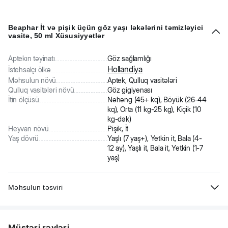
Beaphar İt və pişik üçün göz yaşı ləkələrini təmizləyici
vasitə, 50 ml Xüsusiyyətlər
Aptekın təyinatı
Göz sağlamlığı
Hollandiya
İstehsalçı ölkə
Məhsulun növü
Aptek, Qulluq vasitələri
Qulluq vasitələri növü
Göz gigiyenası
İtin ölçüsü
Nəhəng (45+ kq), Böyük (26-44
kq), Orta (11 kg-25 kg), Kiçik (10
kg-dək)
Heyvan növü
Pişik, İt
Yaş dövrü
Yaşlı (7 yaş+), Yetkin it, Bala (4-
12 ay), Yaşlı it, Bala it, Yetkin (1-7
yaş)
Məhsulun təsviri
Beaphar İt və pişik üçün göz yaşı ləkələrini təmizləyici vasitə. İtlərdə
və pişiklərdə xoşagəlməz göz altı tünd ləkələr göz yaşı səbəbindən
Müştəri rəyləri