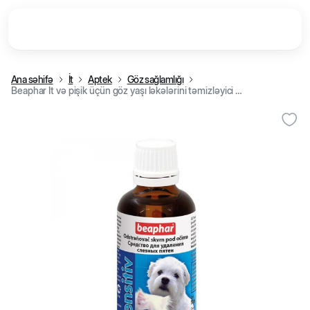
Ana səhifə
İt
Aptek
Göz sağlamlığı
Beaphar İt və pişik üçün göz yaşı ləkələrini təmizləyici vasitə, 50 ml