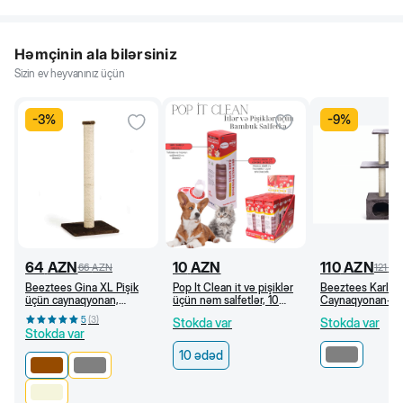
Həmçinin ala bilərsiniz
Sizin ev heyvanınız üçün
-
3
%
-
9
%
64
AZN
10
AZN
110
AZN
66
AZN
121
A
Beeztees Gina XL Pişik
Pop It Clean it və pişiklər
Beeztees Karlie
üçün caynaqyonan,
üçün nəm salfetlər, 10
Caynaqyonan-ev,
40x40x90 sm, Qəhvəyi
ədəd
35x35x103 sm
5
(
3
)
Stokda var
Stokda var
Stokda var
10 ədəd