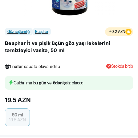
Göz sağlamlığı
Beaphar
+
0.2
AZN
Beaphar İt və pişik üçün göz yaşı ləkələrini
təmizləyici vasitə, 50 ml
Stokda bitib
1
nəfər
səbətə əlavə edilib
348
nəfər
məhsula baxıb
1
nəfər
səbətə əlavə edilib
Çatdırılma
bu gün
və
ödənişsiz
olacaq.
19.5
AZN
50 ml
19.5
AZN