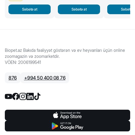
Səbətə at
Səbətə at
Səbətə a
Biopet.az Bakıda fəaliyyət göstərən və ev heyvanları üçün online
zoomagazin və zoomarketdir.
VÖEN
:
2006199541
876
+
994 50 400 08 76