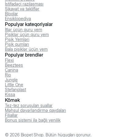
İstifadəçi razılaşması
Şikayət və təkliflər
Bloqlar
Ensiklopediya
Populyar kateqoriyalar
İtlər üçün quru yem
Pişiklər üçün quru yem
Pişik Yemləri
Pişik qumları
Bala pişiklər üçün yem
Populyar brendlər
Flexi
Beeztees
Canina
Rio
Jungle
Little One
Stefanplast
Kissa
Kömək
Tez-tez soruşulan suallar
Məhsul dəyərləndirmə qaydaları
Filiallar
Bonus sistemi ilə bağlı yenilik
©
2026
Biopet Shop. Bütün hüquqları qorunur.