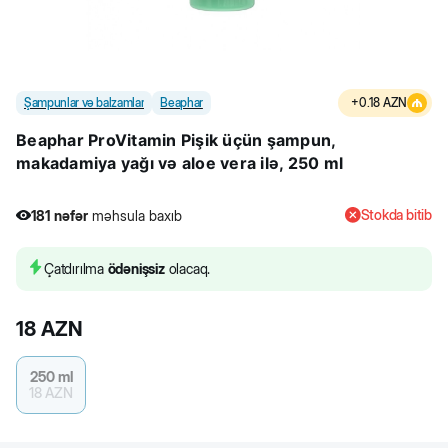
Şampunlar və balzamlar
Beaphar
+
0.18
AZN
Beaphar ProVitamin Pişik üçün şampun,
makadamiya yağı və aloe vera ilə, 250 ml
Stokda bitib
181
nəfər
məhsula baxıb
Çatdırılma
ödənişsiz
olacaq.
18
AZN
250 ml
18
AZN