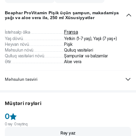
Beaphar ProVitamin Pişik üçün şampun, makadamiya
yağı və aloe vera ilə, 250 ml Xüsusiyyətlər
Fransa
İstehsalçı ölkə
Yaş dövrü
Yetkin (1-7 yaş), Yaşlı (7 yaş+)
Heyvan növü
Pişik
Məhsulun növü
Qulluq vasitələri
Qulluq vasitələri növü
Şampunlar və balzamlar
Ətir
Aloe vera
Məhsulun təsviri
Beaphar ProVitamin Pişik üçün şampun. Uzun və qısatüklü pişik və
bala pişiklərə zərif qulluq üçün xüsusi hazırlanmış provitaminli
Müştəri rəyləri
şampun. Şampunun tərkibindəki Avstraliya qoz yağı qismən dəriyə
hopur və quruluq və qabıqlanmadan qoruyan bir baryer yaradır.
0
0
rəy ·
0
reytinq
Rəy yaz