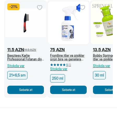
-
21
%
11.5
AZN
75
AZN
13.5
AZN
14.5
AZN
Beeztees Karlie
Frontline itlər və pişiklər
Bobby Springell
Professional Fırlanan dişli
üçün birə və gənələrə
itlər və pişiklər 
daraq, 21 x 6,5 sm
qarşı sprey, 250 ml
ml
5
(
1
)
Stokda var
Stokda var
Stokda var
21x6,5 sm
30 ml
250 ml
Səbətə at
Səbətə at
Səbətə a