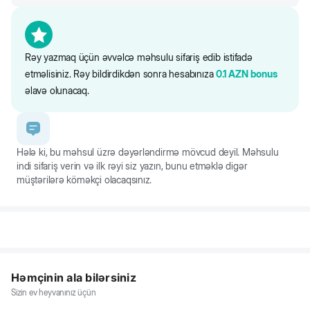
Rəy yazmaq üçün əvvəlcə məhsulu sifariş edib istifadə
etməlisiniz. Rəy bildirdikdən sonra hesabınıza
0.1
AZN
bonus
əlavə olunacaq.
Hələ ki, bu məhsul üzrə dəyərləndirmə mövcud deyil. Məhsulu
indi sifariş verin və ilk rəyi siz yazın, bunu etməklə digər
müştərilərə köməkçi olacaqsınız.
Həmçinin ala bilərsiniz
Sizin ev heyvanınız üçün