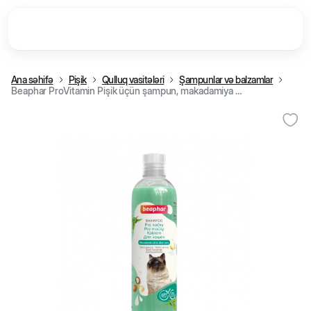
Ana səhifə
Pişik
Qulluq vasitələri
Şampunlar və balzamlar
Beaphar ProVitamin Pişik üçün şampun, makadamiya yağı və aloe vera ilə, 250 ml