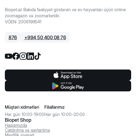
Biopet.az Bakıda fəaliyyət göstərən və ev heyvanları üçün online
zoomagazin və zoomarketdir.
VÖEN
:
2006199541
876
+
994 50 400 08 76
Müştəri xidmətləri
Filiallarımız
Hər gün 10:00-19:00
Hər gün 10:00-20:00
Biopet Shop
Haqqımızda
Çatdırılma və qaytarılma
Məxfilik siyasəti