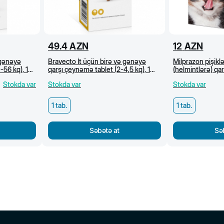
49.4
AZN
12
AZN
 gənəyə
Bravecto İt üçün birə və gənəyə
Milprazon pişikl
-56 kq), 1
qarşı çeynəmə tablet (2-4,5 kq), 1
(helmintlərə) qa
tab
kq-dan, 1 tab/8 
Stokda var
Stokda var
Stokda var
1 tab.
1 tab.
Səbətə at
Sə