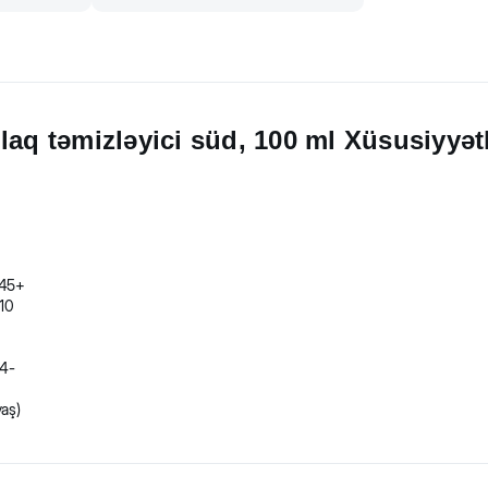
laq təmizləyici süd, 100 ml Xüsusiyyət
(45+
(10
(4-
n
yaş)