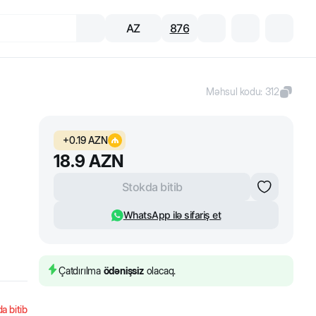
AZ
876
Məhsul kodu
:
312
+
0.19
AZN
18.9
AZN
Stokda bitib
WhatsApp ilə sifariş et
Çatdırılma
ödənişsiz
olacaq.
a bitib