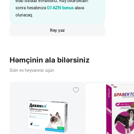
edib istifadə etməlisiniz. Rəy bildirdikdən
sonra hesabınıza
0.1
AZN
bonus
əlavə
olunacaq.
Rəy yaz
Həmçinin ala bilərsiniz
Sizin ev heyvanınız üçün