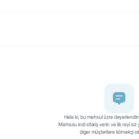
 pişiklərin xarici eşitmə keçidini zərifcə təmizləyən və ona qulluq edə
r dəfə tətbiq edərək xarici eşitmə keçidinin təmizliyini təmin edirs
Hələ ki, bu məhsul üzrə dəyərləndi
Məhsulu indi sifariş verin və ilk rəyi si
digər müştərilərə köməkçi ol