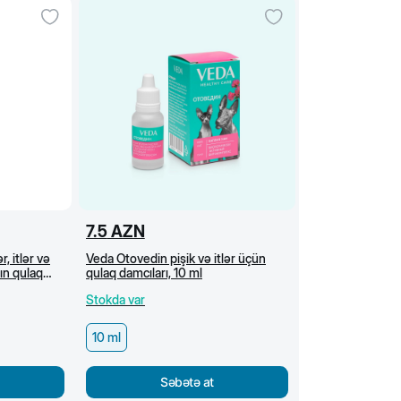
7.5
AZN
, itlər və
Veda Otovedin pişik və itlər üçün
nın qulaq
qulaq damcıları, 10 ml
 ml
Stokda var
10 ml
Səbətə at