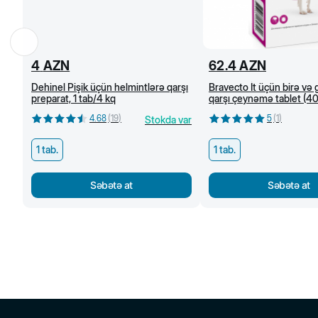
4
AZN
62.4
AZN
Dehinel Pişik üçün helmintlərə qarşı
Bravecto İt üçün birə və
preparat, 1 tab/4 kq
qarşı çeynəmə tablet (40
tab
4.68
(
19
)
5
(
1
)
Stokda var
1 tab.
1 tab.
Səbətə at
Səbətə at