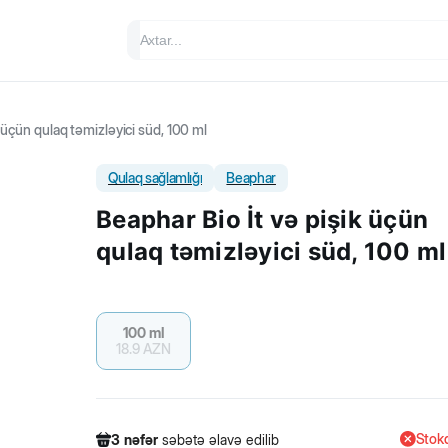
k üçün qulaq təmizləyici süd, 100 ml
Qulaq sağlamlığı
Beaphar
Beaphar Bio İt və pişik üçün
qulaq təmizləyici süd, 100 ml
100 ml
18.9
AZN
Stokd
3
nəfər
səbətə əlavə edilib