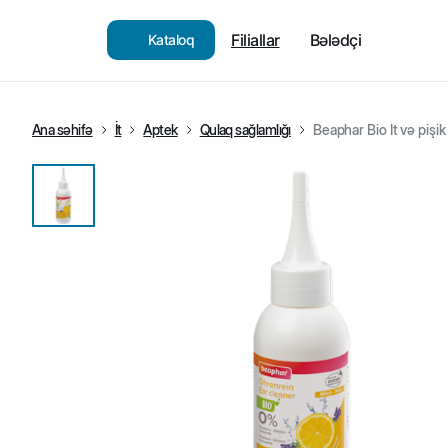
Filiallar
Bələdçi
Kataloq
Ana səhifə
İt
Aptek
Qulaq sağlamlığı
Beaphar Bio İt və pişi