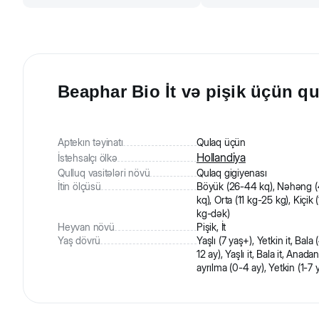
Beaphar Bio İt və pişik üçün qu
Aptekın təyinatı
Qulaq üçün
Hollandiya
İstehsalçı ölkə
Qulluq vasitələri növü
Qulaq gigiyenası
İtin ölçüsü
Böyük (26-44 kq), Nəhəng 
kq), Orta (11 kg-25 kg), Kiçik 
kg-dək)
Heyvan növü
Pişik, İt
Yaş dövrü
Yaşlı (7 yaş+), Yetkin it, Bala 
12 ay), Yaşlı it, Bala it, Anada
ayrılma (0-4 ay), Yetkin (1-7 