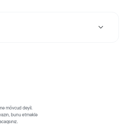
n təmizləyici süd. Ecocert nişanı istifadə edilən
iniz.
rmə mövcud deyil.
z yazın, bunu etməklə
acaqsınız.