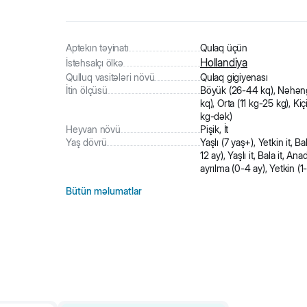
337
nəfər
məhsula baxıb
8
nəfər
məhsulu alıb
3
nəfər
səbətə əlavə edilib
Aptekın təyinatı
Qulaq üçün
Hollandiya
İstehsalçı ölkə
Qulluq vasitələri növü
Qulaq gigiyenası
İtin ölçüsü
Böyük (26-44 kq), Nəhən
kq), Orta (11 kg-25 kg), Kiç
kg-dək)
Heyvan növü
Pişik, İt
Yaş dövrü
Yaşlı (7 yaş+), Yetkin it, Ba
12 ay), Yaşlı it, Bala it, An
ayrılma (0-4 ay), Yetkin (1
Bütün məlumatlar