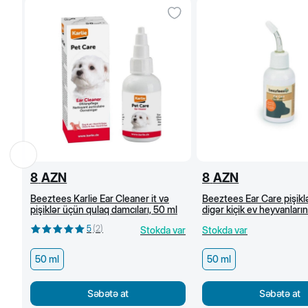
8
AZN
8
AZN
Beeztees Karlie Ear Cleaner it və
Beeztees Ear Care pişiklər
pişiklər üçün qulaq damcıları, 50 ml
digər kiçik ev heyvanları
təmizliyi üçün vasitə, 50
5
(
2
)
Stokda var
Stokda var
50 ml
50 ml
Səbətə at
Səbətə at