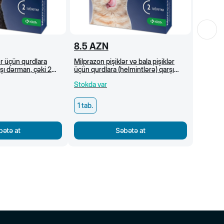
8.5
AZN
ər üçün qurdlara
Milprazon pişiklər və bala pişiklər
rşı dərman, çəki 2
üçün qurdlara (helmintlərə) qarşı
kq
dərman, çəki 2 kq-dək, 1 tab/2 kq
Stokda var
1 tab.
bətə at
Səbətə at