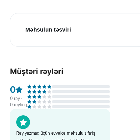
Məhsulun təsviri
Beaphar Bio İt və pişik üçün qulaq təmizləyici süd. İt və
komponentlərin təbii mənşəyinə zəmanət verir. Həftədə bi
Müştəri rəyləri
0
0
rəy ·
0
reytinq
Rəy yazmaq üçün əvvəlcə məhsulu sifariş