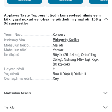
Applaws Taste Toppers İt üçün konservləşdirilmiş yem,
kök, yaşıl noxud və lobya ilə pörtlədilmiş mal əti, 156 q
Xüsusiyyətlər
Yemin Növü
Konserv
Birləşmiş Krallıq
İstehsalçı ölkə
Məhsulun tərkibi
Mal əti
Məhsulun növü
Yemlər
İtin ölçüsü
Böyük (26-44 kq), Orta (11 kg-
25 kg), Nəhəng (45+ kq), Kiçik
(10 kg-dək)
Heyvan növü
İt
Yaş dövrü
Bala it, Yaşlı it, Yetkin it
Qısırlaşdırma edilib
Xeyr
Məhsulun təsviri
Applaws Taste Toppers İt üçün konservləşdirilmiş yem, kök, yaşıl
Tərkibi
noxud və lobya ilə pörtlədilmiş mal əti. İtinizin sevimli yeminə yeni bir