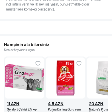
indi sifariş verin və ilk rəyi siz yazın, bunu etməklə digər
müştərilərə köməkçi olacaqsınız.
Həmçinin ala bilərsiniz
Sizin ev heyvanınız üçün
11
AZN
4.5
AZN
20
AZN
Selafort Çəkisi 2,5 kq-
Purina Darling Quru yem,
Nature's Protect