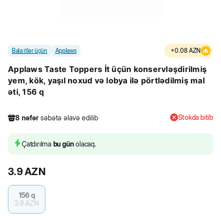
Bala itlər üçün
Applaws
+
0.08
AZN
Applaws Taste Toppers İt üçün konservləşdirilmiş
yem, kök, yaşıl noxud və lobya ilə pörtlədilmiş mal
əti, 156 q
Stokda bitib
8
nəfər
səbətə əlavə edilib
177
nəfər
məhsula baxıb
19
nəfər
məhsulu alıb
Çatdırılma
bu gün
olacaq.
8
nəfər
səbətə əlavə edilib
3.9
AZN
156 q
3.9
AZN