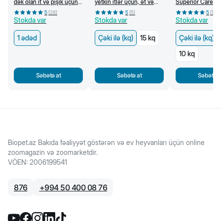
dək olan it və pişik üçün
yetkin itlər üçün, ət və
Superior Care Q
bit, birə, qoturluq gənəsi
tərəvəzlər ilə (kq)
kiçik cins ağ itlə
5
(
28
)
5
(
5
)
5
(
10
)
və helmintlərə qarşı
dənsiz, quzu əti i
Stokda var
Stokda var
Stokda var
damcı
1 ədəd
Çəki ilə (kq)
15 kq
Çəki ilə (kq)
10 kq
Səbətə at
Səbətə at
Səbətə a
Biopet.az Bakıda fəaliyyət göstərən və ev heyvanları üçün online
zoomagazin və zoomarketdir.
VÖEN
:
2006199541
876
+
994 50 400 08 76