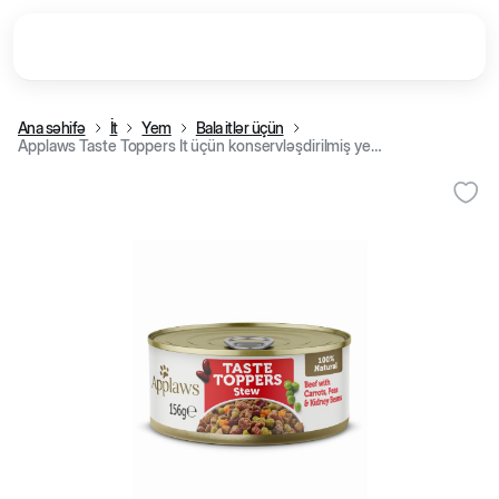
Ana səhifə
İt
Yem
Bala itlər üçün
Applaws Taste Toppers İt üçün konservləşdirilmiş yem, kök, yaşıl noxud və lobya ilə pörtlədilmiş mal əti, 156 q