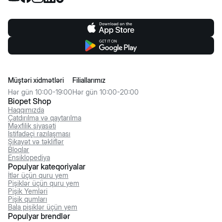
Müştəri xidmətləri
Filiallarımız
Hər gün 10:00-19:00
Hər gün 10:00-20:00
Biopet Shop
Haqqımızda
Çatdırılma və qaytarılma
Məxfilik siyasəti
İstifadəçi razılaşması
Şikayət və təkliflər
Bloqlar
Ensiklopediya
Populyar kateqoriyalar
İtlər üçün quru yem
Pişiklər üçün quru yem
Pişik Yemləri
Pişik qumları
Bala pişiklər üçün yem
Populyar brendlər