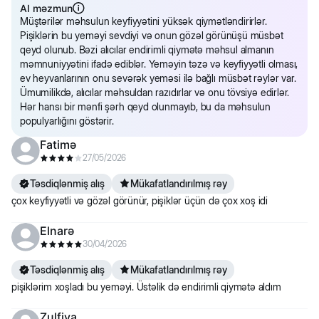
fincan
balıqlar və yumurta ilə quru yem
, pişiyinizin bu brendin rasionları ilə
AI məzmun
ilkin tanışlığı üçün tam uyğundur. Bu yem asan həzm olunan zülallar
Müştərilər məhsulun keyfiyyətini yüksək qiymətləndirirlər.
ehtiva edir, hansılar ki, brendin yemlərinə keçidini asanlaşdırır.
Pişiklərin bu yeməyi sevdiyi və onun gözəl görünüşü müsbət
60-75 qr ya
qeyd olunub. Bəzi alıcılar endirimli qiymətə məhsul almanın
40-45 qr ya
-
məmnuniyyətini ifadə ediblər. Yeməyin təzə və keyfiyyətli olması,
3-4
1/2-5/8
ev heyvanlarının onu sevərək yeməsi ilə bağlı müsbət rəylər var.
1/3-3/8 fincan
-
fincan
Ümumilikdə, alıcılar məhsuldan razıdırlar və onu tövsiyə edirlər.
Hər hansı bir mənfi şərh qeyd olunmayıb, bu da məhsulun
populyarlığını göstərir.
75-80 qr ya
45-60 qr ya
-
Fatimə
4-5
5/8-2/3
27/05/2026
3/8-1/2 fincan
-
fincan
Təsdiqlənmiş alış
Mükafatlandırılmış rəy
çox keyfiyyətli və gözəl görünür, pişiklər üçün də çox xoş idi
60-75
80-90 qr ya
Elnarə
60-75 qr ya
qr ya
30/04/2026
5-6
2/3-3/4
1/2-5/8 fincan
½-5/8
fincan
Təsdiqlənmiş alış
Mükafatlandırılmış rəy
fincan
pişiklərim xoşladı bu yeməyi. Üstəlik də endirimli qiymətə aldım
Zulfiya