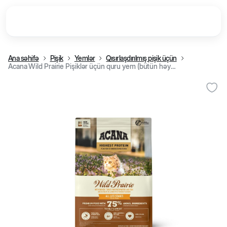
Ana səhifə
Pişik
Yemlər
Qısırlaşdırılmış pişik üçün
Acana Wild Prairie Pişiklər üçün quru yem (bütün həyat dövrləri üçün), quş əti, vəhşi təbiətdə ovlanmış balıqlar və yumurta ilə, 1,8 kq