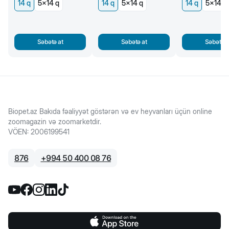
14 q
5x14 q
14 q
5x14 q
14 q
5x14 q
Səbətə at
Səbətə at
Səbətə a
Biopet.az Bakıda fəaliyyət göstərən və ev heyvanları üçün online
zoomagazin və zoomarketdir.
VÖEN
:
2006199541
876
+
994 50 400 08 76