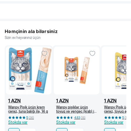
Həmçinin ala bilərsiniz
Sizin ev heyvanınız üçün
1
AZN
1
AZN
1
AZN
Wanpy Pişik üçün krem
Wanpy pişiklər üçün
Wanpy Pişik üçü
çərəz, tuna balığı ilə, 14 q
toyuq və yengəc (krab) ilə
çərəz, toyuq əti i
krem çərəz, 14 q
5
(
36
)
4.83
(
18
)
5
(
18
)
Stokda var
Stokda var
Stokda var