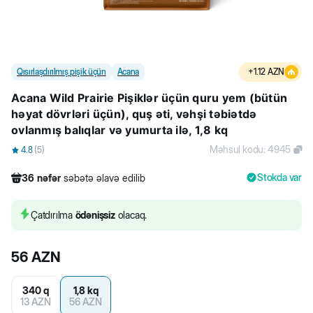
Qısırlaşdırılmış pişik üçün
Acana
+
1.12
AZN
Acana Wild Prairie Pişiklər üçün quru yem (bütün
həyat dövrləri üçün), quş əti, vəhşi təbiətdə
ovlanmış balıqlar və yumurta ilə, 1,8 kq
Məhsul kodu
:
4945
4.8
(
5
)
Stokda var
36
nəfər
səbətə əlavə edilib
1349
nəfər
məhsula baxıb
135
nəfər
məhsulu alıb
Çatdırılma
ödənişsiz
olacaq.
36
nəfər
səbətə əlavə edilib
56
AZN
340 q
1,8 kq
13
AZN
56
AZN