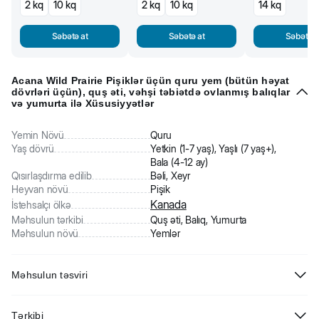
2 kq
10 kq
2 kq
10 kq
14 kq
Səbətə at
Səbətə at
Səbətə a
Acana Wild Prairie Pişiklər üçün quru yem (bütün həyat
dövrləri üçün), quş əti, vəhşi təbiətdə ovlanmış balıqlar
və yumurta ilə Xüsusiyyətlər
Yemin Növü
Quru
Yaş dövrü
Yetkin (1-7 yaş), Yaşlı (7 yaş+),
Bala (4-12 ay)
Qısırlaşdırma edilib
Bəli, Xeyr
Heyvan növü
Pişik
Kanada
İstehsalçı ölkə
Məhsulun tərkibi
Quş əti, Balıq, Yumurta
Məhsulun növü
Yemlər
Məhsulun təsviri
Acana Wild Prairie Pişiklər üçün quş əti, vəhşi təbiətdə ovlanmış
Tərkibi
balıqlar və yumurta ilə quru yem
(bütün həyat dövrlərinə uyğun)