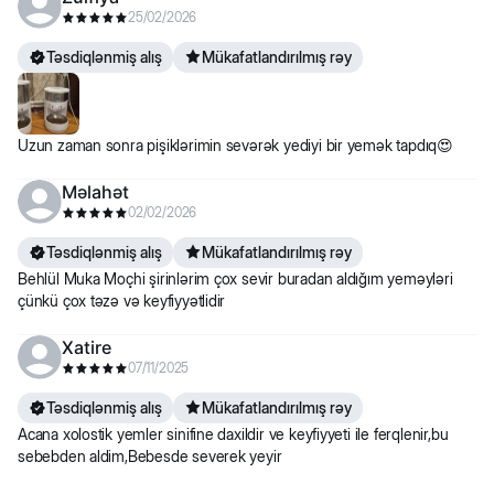
75-80
25/02/2026
90-105 qr ya
qr ya
75-90 qr ya
6-8
Təsdiqlənmiş alış
Mükafatlandırılmış rəy
3/4-7/8
5/8-
5/8-3/4 fincan
fincan
2/3
fincan
Uzun zaman sonra pişiklərimin sevərək yediyi bir yemək tapdıq😍
80-90
Məlahət
105-120 qr
qr ya
90-105 qr ya
02/02/2026
ya
8-10
2/3-
3/4-7/8 fincan
Təsdiqlənmiş alış
Mükafatlandırılmış rəy
7/8-1 fincan
3/4
Behlül Muka Moçhi şirinlərim çox sevir buradan aldığım yeməyləri
fincan
çünkü çox təzə və keyfiyyətlidir
*Bir fincan– 120 qr yemdir
Xatire
07/11/2025
Təsdiqlənmiş alış
Mükafatlandırılmış rəy
Acana xolostik yemler sinifine daxildir ve keyfiyyeti ile ferqlenir,bu
sebebden aldim,Bebesde severek yeyir