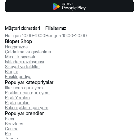
Müştəri xidmətləri
Filiallarımız
Hər gün 10:00-19:00
Hər gün 10:00-20:00
Biopet Shop
Haqqımızda
Çatdırılma və qaytarılma
Məxfilik siyasəti
İstifadəçi razılaşması
Şikayət və təkliflər
Bloqlar
Ensiklopediya
Populyar kateqoriyalar
İtlər üçün quru yem
Pişiklər üçün quru yem
Pişik Yemləri
Pişik qumları
Bala pişiklər üçün yem
Populyar brendlər
Flexi
Beeztees
Canina
Rio
Jungle