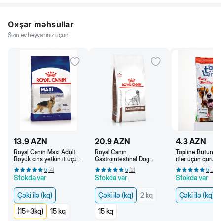
Oxşar məhsullar
Sizin ev heyvanınız üçün
13.9
AZN
20.9
AZN
4.3
AZN
Royal Canin Maxi Adult
Royal Canin
Topline Bütün ci
Böyük cins yetkin it üçün
Gastrointestinal Dog
itlər üçün quru 
quru yem, 15 aydan (kq)
Adult İt üçün həzm
əti ilə (kq)
5
(
4
)
5
(
2
)
5
(
7
)
pozulmasında baytarlıq
Stokda var
Stokda var
Stokda var
pəhrizi, quru yem (kq)
Çəki ilə (kq)
Çəki ilə (kq)
2 kq
Çəki ilə (kq)
(15+3kq)
15 kq
15 kq