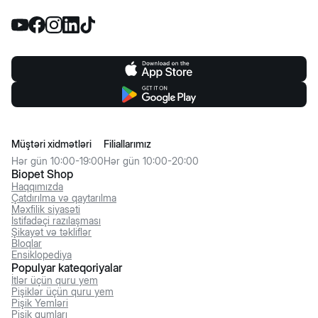
Müştəri xidmətləri
Filiallarımız
Hər gün 10:00-19:00
Hər gün 10:00-20:00
Biopet Shop
Haqqımızda
Çatdırılma və qaytarılma
Məxfilik siyasəti
İstifadəçi razılaşması
Şikayət və təkliflər
Bloqlar
Ensiklopediya
Populyar kateqoriyalar
İtlər üçün quru yem
Pişiklər üçün quru yem
Pişik Yemləri
Pişik qumları