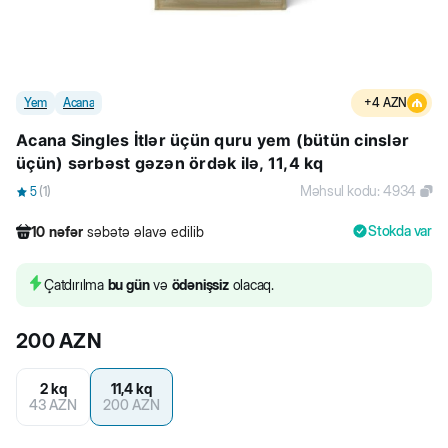
Yem
Acana
+
4
AZN
Acana Singles İtlər üçün quru yem (bütün cinslər
üçün) sərbəst gəzən ördək ilə, 11,4 kq
Məhsul kodu
:
4934
5
(
1
)
Stokda var
10
nəfər
səbətə əlavə edilib
551
nəfər
məhsula baxıb
50
nəfər
məhsulu alıb
Çatdırılma
bu gün
və
ödənişsiz
olacaq.
10
nəfər
səbətə əlavə edilib
200
AZN
2 kq
11,4 kq
43
AZN
200
AZN