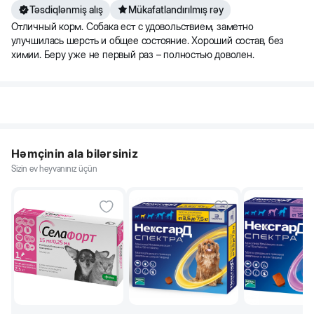
Təsdiqlənmiş alış
Mükafatlandırılmış rəy
20
2½
1⅔
Отличный корм. Собака ест с удовольствием, заметно
улучшилась шерсть и общее состояние. Хороший состав, без
химии. Беру уже не первый раз – полностью доволен.
30
3⅓
2¼
40
4
2¾
Həmçinin ala bilərsiniz
50
4¾
3¼
Sizin ev heyvanınız üçün
*250 ml-lik 1 fincanın tutumu - 120 qr yem