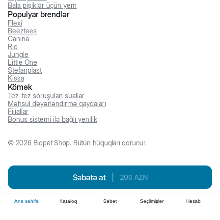
Bala pişiklər üçün yem
Populyar brendlər
Flexi
Beeztees
Canina
Rio
Jungle
Little One
Stefanplast
Kissa
Kömək
Tez-tez soruşulan suallar
Məhsul dəyərləndirmə qaydaları
Filiallar
Bonus sistemi ilə bağlı yenilik
©
2026
Biopet Shop. Bütün hüquqları qorunur.
Səbətə at
|
200
AZN
Ana səhifə
Kataloq
Səbət
Seçilmişlər
Hesab