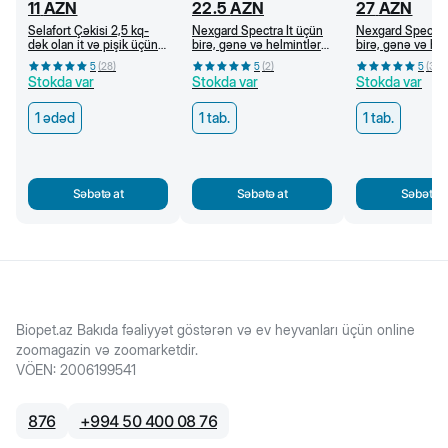
11
AZN
22.5
AZN
27
AZN
Selafort Çəkisi 2,5 kq-
Nexgard Spectra İt üçün
Nexgard Spectra 
dək olan it və pişik üçün
birə, gənə və helmintlərə
birə, gənə və he
bit, birə, qoturluq gənəsi
qarşı çeynəmə tabletlər
qarşı çeynəmə ta
5
(
28
)
5
(
2
)
5
(
3
)
və helmintlərə qarşı
(3,5-7,5 kq)
(15-30 kq)
Stokda var
Stokda var
Stokda var
damcı
1 ədəd
1 tab.
1 tab.
Səbətə at
Səbətə at
Səbətə a
Biopet.az Bakıda fəaliyyət göstərən və ev heyvanları üçün online
zoomagazin və zoomarketdir.
VÖEN
:
2006199541
876
+
994 50 400 08 76