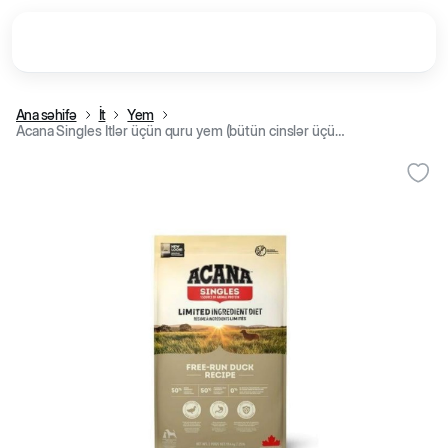
Ana səhifə
İt
Yem
Acana Singles İtlər üçün quru yem (bütün cinslər üçün) sərbəst gəzən ördək ilə, 11,4 kq