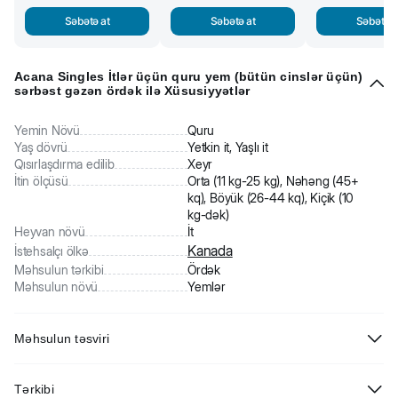
Səbətə at
Səbətə at
Səbətə a
Acana Singles İtlər üçün quru yem (bütün cinslər üçün)
sərbəst gəzən ördək ilə Xüsusiyyətlər
Yemin Növü
Quru
Yaş dövrü
Yetkin it, Yaşlı it
Qısırlaşdırma edilib
Xeyr
İtin ölçüsü
Orta (11 kg-25 kg), Nəhəng (45+
kq), Böyük (26-44 kq), Kiçik (10
kg-dək)
Heyvan növü
İt
Kanada
İstehsalçı ölkə
Məhsulun tərkibi
Ördək
Məhsulun növü
Yemlər
Məhsulun təsviri
Acana Singles İtlər üçün sərbəst gəzən ördək ilə quru yem
(bütün
Tərkibi
cinslər üçün)
tanınmış kanadalı istehsalçının yüksək keyfiyyətli