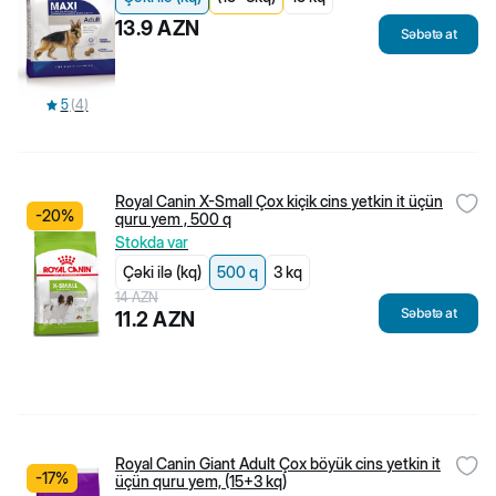
Hər gün 10:00-19:00
Hər gün 10:00-20:00
Biopet Shop
13.9
AZN
Səbətə at
Haqqımızda
Çatdırılma və qaytarılma
Məxfilik siyasəti
İstifadəçi razılaşması
5
(
4
)
Şikayət və təkliflər
Bloqlar
Ensiklopediya
Populyar kateqoriyalar
İtlər üçün quru yem
Royal Canin X-Small Çox kiçik cins yetkin it üçün
Pişiklər üçün quru yem
-
20
%
quru yem , 500 q
Pişik Yemləri
Pişik qumları
Stokda var
Bala pişiklər üçün yem
Çəki ilə (kq)
500 q
3 kq
Populyar brendlər
14
AZN
Flexi
Səbətə at
Beeztees
11.2
AZN
Canina
Rio
Jungle
Little One
Stefanplast
Kissa
Kömək
Tez-tez soruşulan suallar
Royal Canin Giant Adult Çox böyük cins yetkin it
-
17
%
Məhsul dəyərləndirmə qaydaları
üçün quru yem, (15+3 kq)