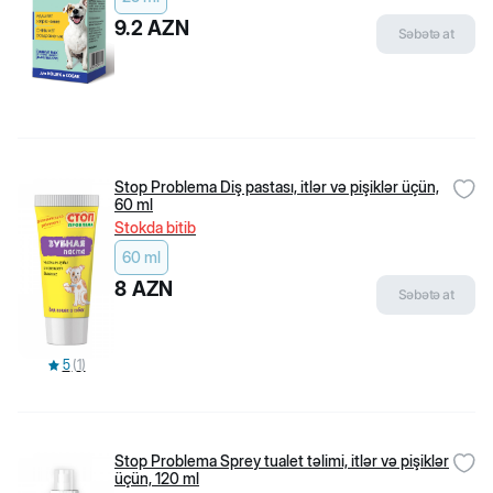
Hər gün 10:00-19:00
Hər gün 10:00-20:00
Biopet Shop
9.2
AZN
Səbətə at
Haqqımızda
Çatdırılma və qaytarılma
Məxfilik siyasəti
İstifadəçi razılaşması
Şikayət və təkliflər
Bloqlar
Ensiklopediya
Populyar kateqoriyalar
Stop Problema Diş pastası, itlər və pişiklər üçün,
İtlər üçün quru yem
60 ml
Pişiklər üçün quru yem
Pişik Yemləri
Stokda bitib
Pişik qumları
60 ml
Bala pişiklər üçün yem
Populyar brendlər
8
AZN
Səbətə at
Flexi
Beeztees
Canina
Rio
5
(
1
)
Jungle
Little One
Stefanplast
Kissa
Kömək
Tez-tez soruşulan suallar
Stop Problema Sprey tualet təlimi, itlər və pişiklər
Məhsul dəyərləndirmə qaydaları
üçün, 120 ml