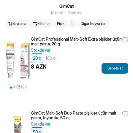
GimCat
Brendlər
·
13
məhsul
Sıralama
Filterlər
Pişik
İt
Digər heyvanlar
Biopet.az Bakıda fəaliyyət göstərən və ev heyvanları üçün online
zoomagazin və zoomarketdir.
GimCat Professional Malt-Soft Extra pişiklər üçün
VÖEN
:
2006199541
malt pasta, 20 q
Stokda var
876
+
994 50 400 08 76
20 q
100 q
8
AZN
Səbətə at
4.95
(
21
)
GimCat Malt-Soft Duo Paste pişiklər üçün malt
pasta, toyuq ilə, 50 q
Stokda var
Müştəri xidmətləri
Filiallarımız
50 q