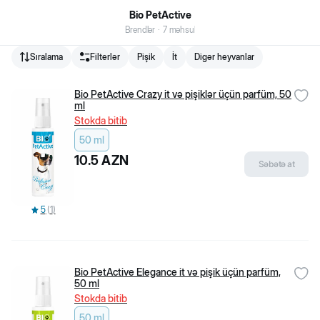
Bio PetActive
Brendlər
·
7
məhsul
Sıralama
Filterlər
Pişik
İt
Digər heyvanlar
Biopet.az Bakıda fəaliyyət göstərən və ev heyvanları üçün online
zoomagazin və zoomarketdir.
Bio PetActive Crazy it və pişiklər üçün parfüm, 50
VÖEN
:
2006199541
ml
Stokda bitib
876
+
994 50 400 08 76
50 ml
10.5
AZN
Səbətə at
5
(
1
)
Bio PetActive Elegance it və pişik üçün parfüm,
50 ml
Stokda bitib
Müştəri xidmətləri
Filiallarımız
50 ml