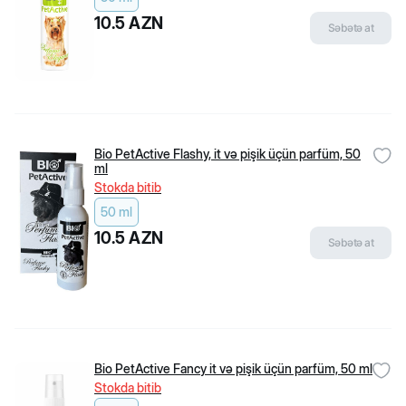
Hər gün 10:00-19:00
Hər gün 10:00-20:00
Biopet Shop
10.5
AZN
Səbətə at
Haqqımızda
Çatdırılma və qaytarılma
Məxfilik siyasəti
İstifadəçi razılaşması
Şikayət və təkliflər
Bloqlar
Ensiklopediya
Populyar kateqoriyalar
Bio PetActive Flashy, it və pişik üçün parfüm, 50
İtlər üçün quru yem
ml
Pişiklər üçün quru yem
Pişik Yemləri
Stokda bitib
Pişik qumları
50 ml
Bala pişiklər üçün yem
Populyar brendlər
10.5
AZN
Səbətə at
Flexi
Beeztees
Canina
Rio
Jungle
Little One
Stefanplast
Kissa
Kömək
Bio PetActive Fancy it və pişik üçün parfüm, 50 ml
Tez-tez soruşulan suallar
Stokda bitib
Məhsul dəyərləndirmə qaydaları