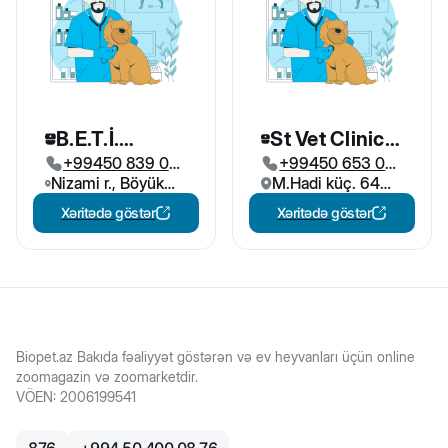
B.E.T.İ.
St Vet Clinic
+99450 839 03
+99450 653 08
Baytarlıq
Baytarlıq
Nizami r., Böyük
66
M.Hadi küç. 64
77
klinikası
klinikası
Şor qəs, 8-ci
Bakı, Azərbaycan
Xəritədə göstər
Xəritədə göstər
Köndələn küç,
Bakı, Azərbaycan
Biopet.az Bakıda fəaliyyət göstərən və ev heyvanları üçün online
zoomagazin və zoomarketdir.
VÖEN
:
2006199541