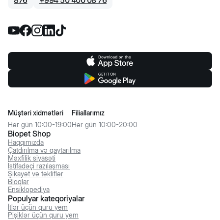
876
+
994 50 400 08 76
Müştəri xidmətləri
Filiallarımız
Hər gün 10:00-19:00
Hər gün 10:00-20:00
Biopet Shop
Haqqımızda
Çatdırılma və qaytarılma
Məxfilik siyasəti
İstifadəçi razılaşması
Şikayət və təkliflər
Bloqlar
Ensiklopediya
Populyar kateqoriyalar
İtlər üçün quru yem
Pişiklər üçün quru yem