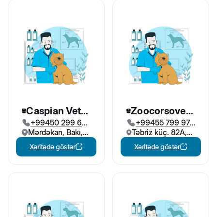
Caspian Vet
Zoocorsovet
+99450 299 66
+99455 799 97
Baytarlıq
Baytarlıq
Mərdəkan, Bakı,
95
Təbriz küç. 82A,
77
klinikası
klinikası
Azərbaycan
Bakı, Azərbaycan
Xəritədə göstər
Xəritədə göstər