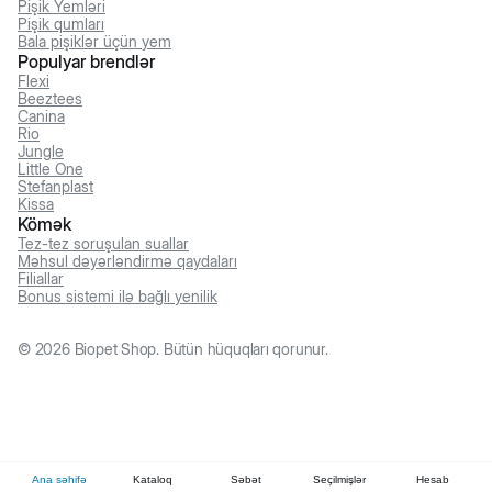
Pişik Yemləri
Pişik qumları
Bala pişiklər üçün yem
Populyar brendlər
Flexi
Beeztees
Canina
Rio
Jungle
Little One
Stefanplast
Kissa
Kömək
Tez-tez soruşulan suallar
Məhsul dəyərləndirmə qaydaları
Filiallar
Bonus sistemi ilə bağlı yenilik
©
2026
Biopet Shop. Bütün hüquqları qorunur.
Ana səhifə
Kataloq
Səbət
Seçilmişlər
Hesab