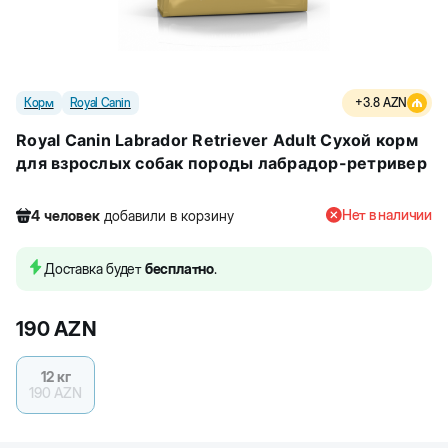
Корм
Royal Canin
+
3.8
AZN
Royal Canin Labrador Retriever Adult Сухой корм
для взрослых собак породы лабрадор-ретривер
Нет в наличии
4
человек
добавили в корзину
282
человек
посмотрели этот товар
18
человек
купили товар
Доставка будет
бесплатно
.
4
человек
добавили в корзину
190
AZN
12 кг
190
AZN