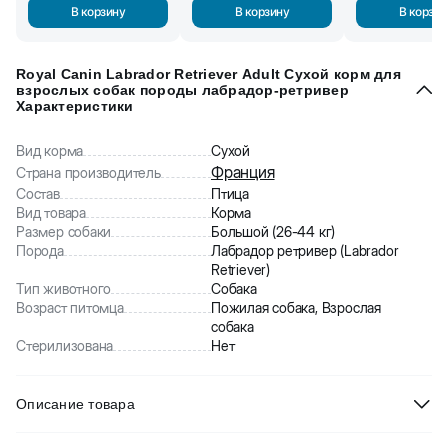
В корзину
В корзину
В корзин
Royal Canin Labrador Retriever Adult Сухой корм для
взрослых собак породы лабрадор-ретривер
Характеристики
Вид корма
Сухой
Франция
Страна производитель
Состав
Птица
Вид товара
Корма
Размер собаки
Большой (26-44 кг)
Порода
Лабрадор ретривер (Labrador
Retriever)
Тип животного
Собака
Возраст питомца
Пожилая собака, Взрослая
собака
Стерилизована
Нет
Описание товара
Royal Canin Labrador Retriever Adult Сухой корм для взрослых