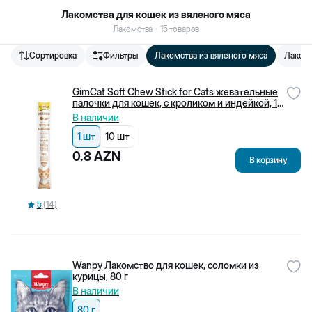
Лакомства для кошек из вяленого мяса
Лакомства
·
15
товаров
Сортировка
Фильтры
Лакомства из вяленого мяса
Лакомс
Biopet.az - онлайн зоомагазин и зоорынок для домашних
животных, работающий в Баку.
GimCat Soft Chew Stick for Cats жевательные
ИНН
:
2006199541
палочки для кошек, с кроликом и индейкой, 1
шт.
В наличии
876
+
994 50 400 08 76
1 шт
10 шт
0.8
AZN
В корзину
5
(
14
)
Wanpy Лакомство для кошек, соломки из
курицы, 80 г
В наличии
Служба поддержки клиентов
Наши филиалы
80 г