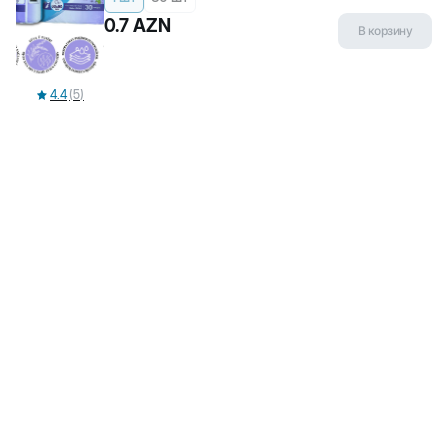
Ежедневно 10:00-19:00
Ежедневно 10:00-20:00
Biopet Shop
0.7
AZN
В корзину
О нас
Доставка и возврат
Политика конфиденциальности
Пользовательское соглашение
4.4
(
5
)
Жалобы и предложения
Блоги
Энциклопедия
Популярные категории
Сухой корм для собак
Сухие корма для кошек
Корм для кошек
Наполнители для кошек
Корм для котят
Популярные бренды
Flexi
Beeztees
Canina
Rio
Jungle
Little One
Stefanplast
Kissa
Помощь
Часто задаваемые вопросы
Правила оценки товаров